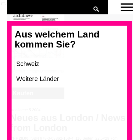
Aus welchem Land
kommen Sie?
archithese 5.2004
Neues aus London / News
from London
CHF
28.00,
ISBN 978-3-03862-158-4, 116 Seiten, 22.5×29.7cm