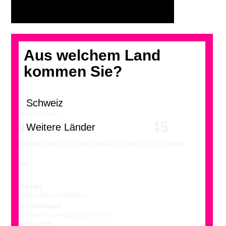
Aus welchem Land
kommen Sie?
archithese 6.1983
Winterthur 1924–1945
CHF
19.00,
ISBN 978-3-03862-969-6, 86 Seiten, PDF (118 MB)
Inhalt
Karl Keller
Die 30er Jahre in Winterthur
Martin Steinmann
…ein Mensch, der das Einfache und
Normale wollte