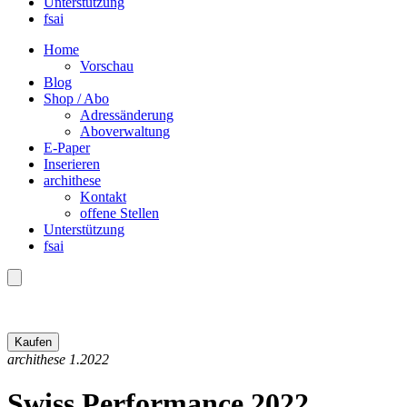
Unterstützung
fsai
Home
Vorschau
Blog
Shop / Abo
Adressänderung
Aboverwaltung
E-Paper
Inserieren
archithese
Kontakt
offene Stellen
Unterstützung
fsai
archithese 1.2022
Swiss Performance 2022