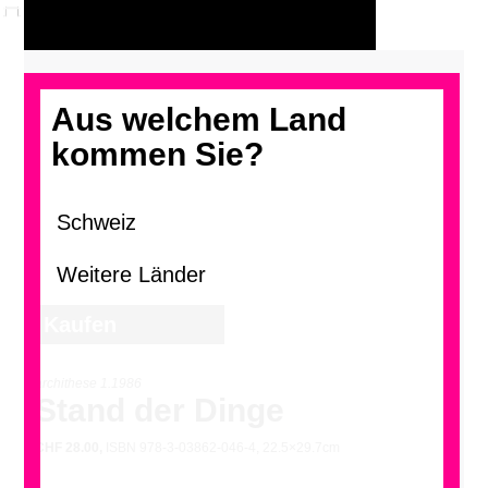
Aus welchem Land
kommen Sie?
archithese 1.1986
Stand der Dinge
CHF
28.00,
ISBN 978-3-03862-046-4, 22.5×29.7cm