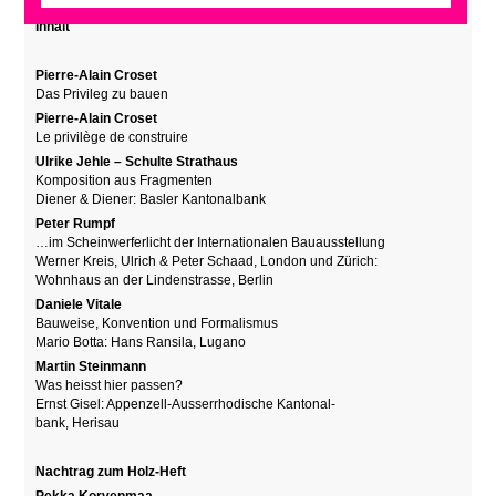
Inhalt
Pierre-Alain Croset
Das Privileg zu bauen
Pierre-Alain Croset
Le privilège de construire
Ulrike Jehle – Schulte Strathaus
Komposition aus Fragmenten
Diener & Diener: Basler Kantonalbank
Peter Rumpf
…im Scheinwerferlicht der Internationalen Bauausstellung
Werner Kreis, Ulrich & Peter Schaad, London und Zürich:
Wohnhaus an der Lindenstrasse, Berlin
Daniele Vitale
Bauweise, Konvention und Formalismus
Mario Botta: Hans Ransila, Lugano
Martin Steinmann
Was heisst hier passen?
Ernst Gisel: Appenzell-Ausserrhodische Kantonal-
bank, Herisau
Nachtrag zum Holz-Heft