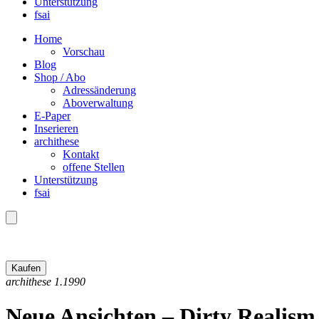
Unterstützung
fsai
Home
Vorschau
Blog
Shop / Abo
Adressänderung
Aboverwaltung
E-Paper
Inserieren
archithese
Kontakt
offene Stellen
Unterstützung
fsai
archithese 1.1990
Neue Ansichten – Dirty Realism