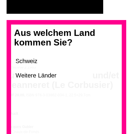
Aus welchem Land
kommen Sie?
archithese 2.1983
La Chaux-de-Fonds und/et
Jeanneret (Le Corbusier)
CHF
28.00,
ISBN 978-3-03862-034-1, 22.5×29.7cm
Inhalt
Jacques Gubler
La Chaux-de-Fonds