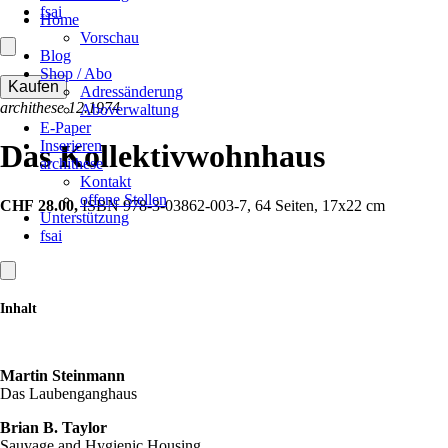
fsai
Home
Vorschau
Blog
Shop / Abo
Adressänderung
archithese 12.1974
Aboverwaltung
E-Paper
Inserieren
Das Kollektivwohnhaus
archithese
Kontakt
offene Stellen
CHF
28.00,
ISBN 978-3-03862-003-7, 64 Seiten, 17x22 cm
Unterstützung
fsai
Inhalt
Martin Steinmann
Das Laubenganghaus
Brian B. Taylor
Sauvage and Hygienic Housing