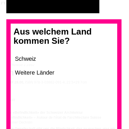
Aus welchem Land
kommen Sie?
archithese 1.1992
In der Schweiz
CHF
28.00,
ISBN 978-3-03862-091-4, 22.5×29.7cm
Inhalt
Zur «Befindlichkeit» der Schweizer Architektur
«Befindlichkeit» – Autour de l'état de l'architecture Suisse
Werner Oechslin
«Die Gesellschaft gibt uns die Möglichkeit, das zu machen, was wir