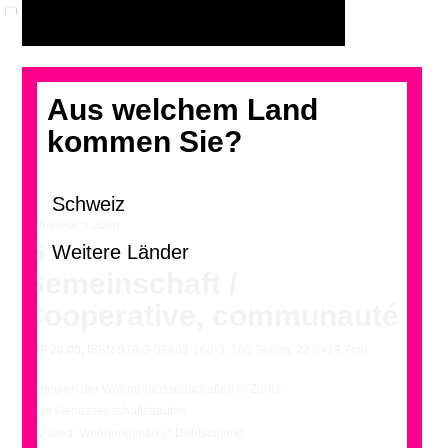
Aus welchem Land
kommen Sie?
archithese 5.2006
Genossenschaft,
Gemeinschaft /
Cooperative, communauté
CHF
28.00,
ISBN 978-3-03862-168-3, 108 Seiten, 22.5×29.7cm
Strategien der Wohngenossenschaften in Zürich
Neue Genossenschaftsbauten
Revisited: Wohnungsbau in Deutschland