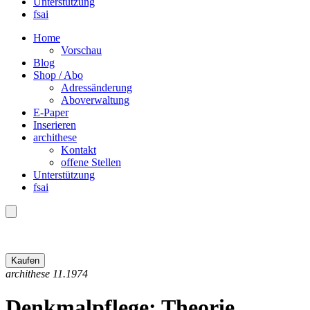
Unterstützung
fsai
Home
Vorschau
Blog
Shop / Abo
Adressänderung
Aboverwaltung
E-Paper
Inserieren
archithese
Kontakt
offene Stellen
Unterstützung
fsai
archithese 11.1974
Denkmalpflege: Theorie