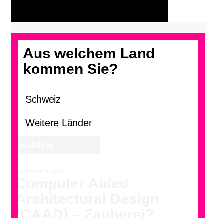
Aus welchem Land
kommen Sie?
archithese 3.1990
Computer Aided
Architectural Design
(CAAD) – Zauberei?