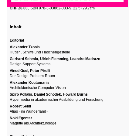
CHF
28.00,
ISBN 978-3-03862-083-9, 22.5×29.7cm
Inhalt
Editorial
Alexander Tzonis
Hütten, Schiffe und Flaschengestelle
Gerhard Schmitt, Ulrich Flemming, Leandro Madrazo
Design Support Systems
Vinod Goel, Peter Pirolli
Der Design-Problem-Raum
Alexander Koutamanis
Architektonische Computer-Vision
Spiro Pollalis, Daniel Schodek, Howard Burns
Hypermedia in akademischer Ausbildung und Forschung
Robert Seidl
Alias «im Wunderland»
Nold Egenter
Magritte als Architekturologe