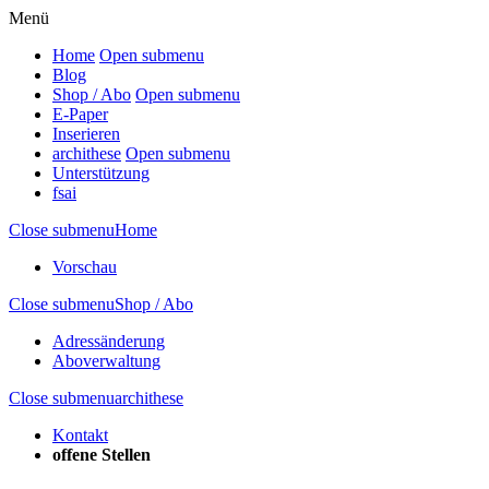
Menü
Home
Open submenu
Blog
Shop / Abo
Open submenu
E-Paper
Inserieren
archithese
Open submenu
Unterstützung
fsai
Close submenu
Home
Vorschau
Close submenu
Shop / Abo
Adressänderung
Aboverwaltung
Close submenu
archithese
Kontakt
offene Stellen