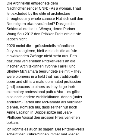
Die Architektin entgegnete dem
Nachrichtensender CNN: «As a woman, I had
felt excluded by the elite of architecture
throughout my whole career.» Hat sich seit den
Neunzigern etwas verändert? Das gleiche
Schicksal ereilte Lu Wenyu, deren Partner
Wang Shu 2012 den Pritzker-Preis erhielt, sie
jedoch nicht.
2020 meint die – grösstenteils männliche –
Jury zu reagieren, hielt vielleicht die auf sie
einwirkenden Zwänge nicht mehr aus. Den
dazumal verliehenen Pritzker-Preis an die
irischen Architektinnen Yvonne Farrell und
Shelley McNamara begründete sie mit: «They
were pioneers in a field that has traditionally
been and still is a male-dominated profession
[and] beacons to others as they forge their
exemplary professional path.» Aha – es gäbe
also noch andere Architektinnen, denen (unter
anderem) Farrell und McNamara als Vorbilder
dienen. Komisch nur, dass seither nur noch
Anne Lacaton in Doppelspitze mit Jean-
Phillippe Vassal den grossen Preis verliehen
bekam.
Ich könnte es auch so sagen: Der Pritzker-Preis
scheint den Kritiker*innen immer mal wieder