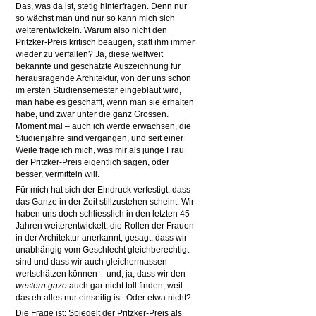
Das, was da ist, stetig hinterfragen. Denn nur
so wächst man und nur so kann mich sich
weiterentwickeln. Warum also nicht den
Pritzker-Preis kritisch beäugen, statt ihm immer
wieder zu verfallen? Ja, diese weltweit
bekannte und geschätzte Auszeichnung für
herausragende Architektur, von der uns schon
im ersten Studiensemester eingebläut wird,
man habe es geschafft, wenn man sie erhalten
habe, und zwar unter die ganz Grossen.
Moment mal – auch ich werde erwachsen, die
Studienjahre sind vergangen, und seit einer
Weile frage ich mich, was mir als junge Frau
der Pritzker-Preis eigentlich sagen, oder
besser, vermitteln will.
Für mich hat sich der Eindruck verfestigt, dass
das Ganze in der Zeit stillzustehen scheint. Wir
haben uns doch schliesslich in den letzten 45
Jahren weiterentwickelt, die Rollen der Frauen
in der Architektur anerkannt, gesagt, dass wir
unabhängig vom Geschlecht gleichberechtigt
sind und dass wir auch gleichermassen
wertschätzen können – und, ja, dass wir den
western gaze
auch gar nicht toll finden, weil
das eh alles nur einseitig ist. Oder etwa nicht?
Die Frage ist: Spiegelt der Pritzker-Preis als