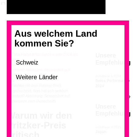
Aus welchem Land
kommen Sie?
Unsere
Empfehlung
archithese 1.2024
Zaha Hadid (Mitte links) wurde 2004 als erste
Swiss Performance
Architektin mit dem Pritzker-Preis
2024
ausgezeichnet. Was hat sich seitdem
verändert? Abbildung: Screenshot auf
pritzkerprize.com (Ausschnitt)
Unsere
Empfehlung
Warum wir den
Pritzker-Preis
archithese 4.2023
Japan
kritisch