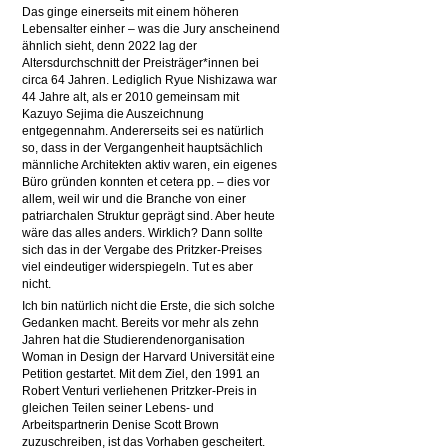
Das ginge einerseits mit einem höheren
Lebensalter einher – was die Jury anscheinend
ähnlich sieht, denn 2022 lag der
Altersdurchschnitt der Preisträger*innen bei
circa 64 Jahren. Lediglich Ryue Nishizawa war
44 Jahre alt, als er 2010 gemeinsam mit
Kazuyo Sejima die Auszeichnung
entgegennahm. Andererseits sei es natürlich
so, dass in der Vergangenheit hauptsächlich
männliche Architekten aktiv waren, ein eigenes
Büro gründen konnten et cetera pp. – dies vor
allem, weil wir und die Branche von einer
patriarchalen Struktur geprägt sind. Aber heute
wäre das alles anders. Wirklich? Dann sollte
sich das in der Vergabe des Pritzker-Preises
viel eindeutiger widerspiegeln. Tut es aber
nicht.
Ich bin natürlich nicht die Erste, die sich solche
Gedanken macht. Bereits vor mehr als zehn
Jahren hat die Studierendenorganisation
Woman in Design der Harvard Universität eine
Petition gestartet. Mit dem Ziel, den 1991 an
Robert Venturi verliehenen Pritzker-Preis in
gleichen Teilen seiner Lebens- und
Arbeitspartnerin Denise Scott Brown
zuzuschreiben, ist das Vorhaben gescheitert.