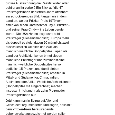
grosse Auszeichnung die Realität wider, oder
geht er an ihr vorbei? Ein Blick auf die 47
Preisträger*innen der letzten Jahre offenbart
ein schockierendes Bild. Fangen wir in dem
Land an, wo der Pritzker-Preis 1979 vom
amerikanischen Unternehmer Jay A. Pritzker –
und seiner Frau Cindy – ins Leben gerufen
wurde. Die USA zählen insgesamt acht
Preisträger (allesamt männlich). Europa mehr
als doppelt so viele: davon 20 männlich, zwei
ausschliesslich weiblich und zwei als
männlich-weibliche Doppelspitze. Japan als
Land der Architekturikonen bringt sieben
männliche Preisträger und zumindest eine
männlich-weibliche Doppelspitze hervor.
Lediglich 15 Prozent und damit sieben
Preisträger (allesamt männlich) arbeiten in
Mittel- und Südamerika, China, Indien,
Australien oder Afrika. Weibliche Architektinnen
(Doppelspitze mit eingerechnet) machen
insgesamt nicht mehr als zehn Prozent der
Preisträger*innen aus.
Jetzt kann man in Bezug auf Alter und
Geschlecht argumentieren und sagen, dass mit
dem Pritzker-Preis herausragende
Lebenswerke ausgezeichnet werden sollen.