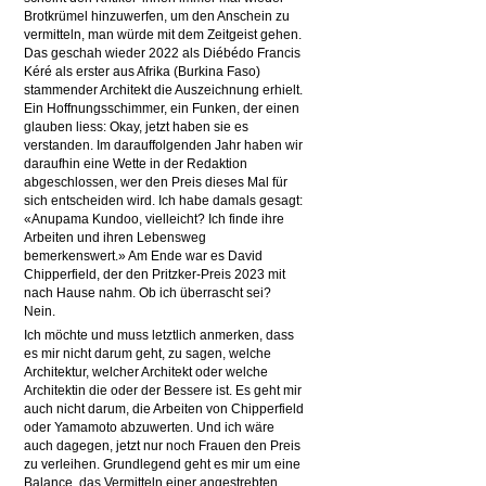
Brotkrümel hinzuwerfen, um den Anschein zu
vermitteln, man würde mit dem Zeitgeist gehen.
Das geschah wieder 2022 als Diébédo Francis
Kéré als erster aus Afrika (Burkina Faso)
stammender Architekt die Auszeichnung erhielt.
Ein Hoffnungsschimmer, ein Funken, der einen
glauben liess: Okay, jetzt haben sie es
verstanden. Im darauffolgenden Jahr haben wir
daraufhin eine Wette in der Redaktion
abgeschlossen, wer den Preis dieses Mal für
sich entscheiden wird. Ich habe damals gesagt:
«Anupama Kundoo, vielleicht? Ich finde ihre
Arbeiten und ihren Lebensweg
bemerkenswert.» Am Ende war es David
Chipperfield, der den Pritzker-Preis 2023 mit
nach Hause nahm. Ob ich überrascht sei?
Nein.
Ich möchte und muss letztlich anmerken, dass
es mir nicht darum geht, zu sagen, welche
Architektur, welcher Architekt oder welche
Architektin die oder der Bessere ist. Es geht mir
auch nicht darum, die Arbeiten von Chipperfield
oder Yamamoto abzuwerten. Und ich wäre
auch dagegen, jetzt nur noch Frauen den Preis
zu verleihen. Grundlegend geht es mir um eine
Balance, das Vermitteln einer angestrebten