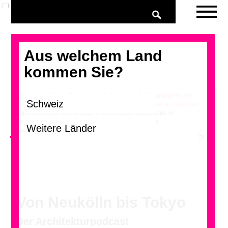
Aus welchem Land
kommen Sie?
June-14 Meyer-Grohbrügge & Chermayeff: Baugruppe in
der Kurfürstenstrasse 142, Berlin-Schöneberg, Foto:
Laurian Ghinitoiu
<
>
Von Neukölln bis Tokyo
Der Architekturpodcast