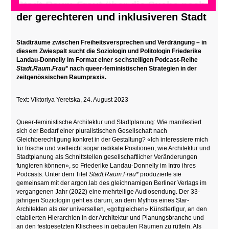
Stadt.Raum.Frau*
über die Suche nach
der gerechteren und inklusiveren Stadt
Stadträume zwischen Freiheitsversprechen und Verdrängung – in
diesem Zwiespalt sucht die Soziologin und Politologin Friederike
Landau-Donnelly im Format einer sechsteiligen Podcast-Reihe
Stadt.Raum.Frau*
nach queer-feministischen Strategien in der
zeitgenössischen Raumpraxis.
Text: Viktoriya Yeretska, 24. August 2023
Queer-feministische Architektur und Stadtplanung: Wie manifestiert
sich der Bedarf einer pluralistischen Gesellschaft nach
Gleichberechtigung konkret in der Gestaltung? «Ich interessiere mich
für frische und vielleicht sogar radikale Positionen, wie Architektur und
Stadtplanung als Schnittstellen gesellschaftlicher Veränderungen
fungieren können», so Friederike Landau-Donnelly im Intro ihres
Podcasts. Unter dem Titel
Stadt.Raum.Frau*
produzierte sie
gemeinsam mit der argon.lab des gleichnamigen Berliner Verlags im
vergangenen Jahr (2022) eine mehrteilige Audiosendung. Der 33-
jährigen Soziologin geht es darum, an dem Mythos eines Star-
Architekten als
der
universellen, «gottgleichen» Künstlerfigur, an den
etablierten Hierarchien in der Architektur und Planungsbranche und
an den festgesetzten Klischees in gebauten Räumen zu rütteln. Als