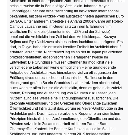
Kontexten. In einer der Episoden zum Thema «Lebensraum» berichtet
beispielsweise die in Berlin tätige Architektin Johanna Meyer-
Grohbrügge über ihre Arbeitserfahrung im inzwischen international
bekannten, mit dem Pritzker-Preis ausgezeichneten japanischen Büro
SANAA. Unter anderem arbeitete sie Anfang 2000er-Jahre am Rolex-
Campus Lausanne mit. Im Gegensatz zu ihren Erfahrungen im
westlichen Kulturkreis (darunter in den USA und der Schweiz)
empfand die Architektin ihre Zeit bei dem Architektenpaar Kazuyo
Sejima und Ryu Nishizawa als besonders fruchtbar und prägend: Erst
dort, in Tokyo, habe sie erstmals kreative Freiheit im Architekturberuf
erfahren, erzählt sie. Nicht zuletzt lag es an der in Japan praktizierten
prozessorientierten, ergebnisoffenen Herangehensweise im
Entwerfen: Die Grundrisse müssen Offenheit für möglichst viele
verschiedene Lebensentwürfe ermöglichen – eine grundlegende
Aufgabe der Architektur, was hierzulande viel zu oft zugunsten der
Erfüllung diverser rechtlicher und technischer Raffinesse in den
Hintergrund gerät. «So ein Grundriss ist aber trotzdem nicht neutral,
auch wenn er offen ist», so die Architektin, denn es gehe nicht zuletzt
darum, Reibung und Aushandlung von Räumen zuzulassen, den
Nutzern auf diese Weise eine Handlungsmacht zuzusprechen. Die
gekonnte Ausformulierung der Grenzen und Übergänge zwischen
Öffentlichkeit und Intimität ist das, worum es Meyer-Grohbrügge in der
Architektur geht. Das in Japan erarbeitete Repertoire an räumlichen
Prinzipien hinsichtlich der Ausformulierung des Öffentlichen und des
Privaten setzt sie in Zusammenarbeit mit ihrem Partner Sam
Chermayeff im Kontext der Berliner Kurfürstenstrasse im Stadtteil
Schöneberg um: unter anderem in ihrem 2019 fertiggestellten