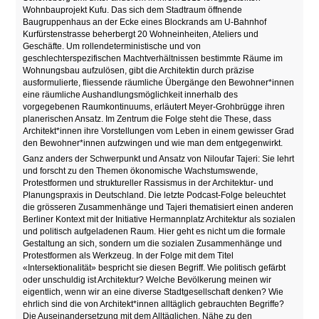
Wohnbauprojekt Kufu. Das sich dem Stadtraum öffnende
Baugruppenhaus an der Ecke eines Blockrands am U-Bahnhof
Kurfürstenstrasse beherbergt 20 Wohneinheiten, Ateliers und
Geschäfte. Um rollendeterministische und von
geschlechterspezifischen Machtverhältnissen bestimmte Räume im
Wohnungsbau aufzulösen, gibt die Architektin durch präzise
ausformulierte, fliessende räumliche Übergänge den Bewohner*innen
eine räumliche Aushandlungsmöglichkeit innerhalb des
vorgegebenen Raumkontinuums, erläutert Meyer-Grohbrügge ihren
planerischen Ansatz. Im Zentrum die Folge steht die These, dass
Architekt*innen ihre Vorstellungen vom Leben in einem gewisser Grad
den Bewohner*innen aufzwingen und wie man dem entgegenwirkt.
Ganz anders der Schwerpunkt und Ansatz von Niloufar Tajeri: Sie lehrt
und forscht zu den Themen ökonomische Wachstumswende,
Protestformen und struktureller Rassismus in der Architektur- und
Planungspraxis in Deutschland. Die letzte Podcast-Folge beleuchtet
die grösseren Zusammenhänge und Tajeri thematisiert einen anderen
Berliner Kontext mit der Initiative Hermannplatz Architektur als sozialen
und politisch aufgeladenen Raum. Hier geht es nicht um die formale
Gestaltung an sich, sondern um die sozialen Zusammenhänge und
Protestformen als Werkzeug. In der Folge mit dem Titel
«Intersektionalität» bespricht sie diesen Begriff. Wie politisch gefärbt
oder unschuldig ist Architektur? Welche Bevölkerung meinen wir
eigentlich, wenn wir an eine diverse Stadtgesellschaft denken? Wie
ehrlich sind die von Architekt*innen alltäglich gebrauchten Begriffe?
Die Auseinandersetzung mit dem Alltäglichen, Nähe zu den