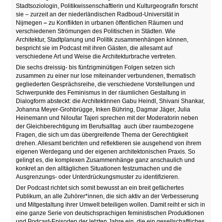
Stadtsoziologin, Politikwissenschaftlerin und Kulturgeografin forscht
sie – zurzeit an der niederländischen Radboud-Universität in
Nijmegen
–
zu Konflikten in urbanen öffentlichen Räumen und
verschiedenen Strömungen des Politischen in Städten. Wie
Architektur, Stadtplanung und Politik zusammenhängen können,
bespricht sie im Podcast mit ihren Gästen, die allesamt auf
verschiedene Art und Weise die Architekturbrache vertreten.
Die sechs dreissig- bis fünfzigminütigen Folgen setzen sich
zusammen zu einer nur lose miteinander verbundenen, thematisch
gegliederten Gesprächsreihe, die verschiedene Vorstellungen und
Schwerpunkte des Feminismus in der räumlichen Gestaltung in
Dialogform absteckt: die Architektinnen Gabu Heindl, Shivani Shankar,
Johanna Meyer-Grohbrügge, Inken Bühring, Dagmar Jäger, Julia
Heinemann und Niloufar Tajeri sprechen mit der Moderatorin neben
der Gleichberechtigung im Berufsalltag auch über raumbezogene
Fragen, die sich um das übergreifende Thema der Gerechtigkeit
drehen. Allesamt berichten und reflektieren sie ausgehend von ihrem
eigenen Werdegang und der eigenen architektonischen Praxis. So
gelingt es, die komplexen Zusammenhänge ganz anschaulich und
konkret an den alltäglichen Situationen festzumachen und die
Ausgrenzungs- oder Unterdrückungsmuster zu identifizieren.
Der Podcast richtet sich somit bewusst an ein breit gefächertes
Publikum, an alle Zuhörer*innen, die sich aktiv an der Verbesserung
und Mitgestaltung ihrer Umwelt beteiligen wollen. Damit reiht er sich in
eine ganze Serie von deutschsprachigen feministischen Produktionen
und Podcast-Episoden der letzten Jahre ein, die ein gesellschaftliches