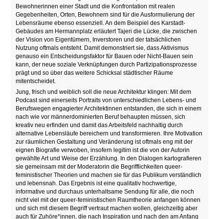
Bewohnerinnen einer Stadt und die Konfrontation mit realen
Gegebenheiten, Orten, Bewohnern sind für die Ausformulierung der
Lebensräume ebenso essenziell. An dem Beispiel des Karstadt-
Gebäudes am Hermannplatz erläutert Tajeri die Lücke, die zwischen
der Vision von Eigentümern, Inverstoren und der tatsächlichen
Nutzung oftmals entsteht. Damit demonstriert sie, dass Aktivismus
genauso ein Entscheidungsfaktor für Bauen oder Nicht-Bauen sein
kann, der neue soziale Verknüpfungen durch Partizipationsprozesse
prägt und so über das weitere Schicksal städtischer Räume
mitentscheidet.
Jung, frisch und weiblich soll die neue Architektur klingen: Mit dem
Podcast sind einerseits Portraits von unterschiedlichen Lebens- und
Berufswegen engagierter Architektinnen entstanden, die sich in einem
nach wie vor männerdominierten Beruf behaupten müssen, sich
kreativ neu erfinden und damit das Arbeitsfeld nachhaltig durch
alternative Lebensläufe bereichern und transformieren. Ihre Motivation
zur räumlichen Gestaltung und Veränderung ist oftmals eng mit der
eignen Biografie verwoben, insofern legitim ist die von der Autorin
gewählte Art und Weise der Erzählung. In den Dialogen kartografieren
sie gemeinsam mit der Moderatorin die Begrifflichkeiten queer-
feministischer Theorien und machen sie für das Publikum verständlich
und lebensnah. Das Ergebnis ist eine qualitativ hochwertige,
informative und durchaus unterhaltsame Sendung für alle, die noch
nicht viel mit der queer-feministischen Raumtheorie anfangen können
und sich mit diesem Begriff vertraut machen wollen, gleichzeitig aber
auch für Zuhöre*innen, die nach Inspiration und nach den am Anfang