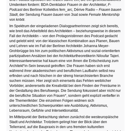
Umdenken fordern: BDA-Denklabor
Frauen in der Architektur
,
F-
Podcast
des Berliner Kollektivs fem_arc, Dérive Radio –
Frauen bauen
Stadt
, der Sendung
Frauen bauen
von 3sat sowie
Female Mentorship
von kntxtr.
Im Spektrum der eingeladenen Dialogpartnerinnen zeigt sich bereits,
wie breit das Arbeitsfeld des Architekten – beziehungsweise in diesem
Fall der Architektin – von den Protagonistinnen des Podcast gedacht
und gelebt wird: von der klassischen Kombination aus Planen, Bauen
und Lehren wie im Fall der Berliner Architektin Johanna Meyer-
Grohbrügge bis hin zum politischen Aktivismus und sozial-orientierten
partizipativen Ansätzen bei der Architekturtheoretikerin Niloufar Tajeri.
Interessantwerweise hat kaum eine von Ihnen die Entscheidung zum
Architekt*in-Sein bewusst getroffen: Die Frauen haben sich erst
während ihrer akademischen und beruflichen Laufbahn selbst neu
erfinden und nach Nischen in der streng hierarchisierten Branche
suchen müssen. Hier zeigt sich einerseits das Fehlen weiblicher
Vorbilder, andererseits die Kreativität bei dem Finden der Freiräume in
der Gestaltung des Berufswegs. Die Sendung fokussiert aber nicht nur
die berufliche Situation von Frauen*, sondern geht explizit vertiefter in
die Themenfelder: Die einzelnen Folgen widmen sich
unterschiedlichen Schwerpunkten wie Ausbildung, Aktivismus,
Lebensraum, Gefühle und Intersektionalität.
Im Mittelpunkt der Betrachtung stehen zunächst die westeuropäische
Stadt und Architektur. Trotzdem gelingt hier der Blick über den
Tellerrand, auf die Baupraxis in den uns fremden kulturellen