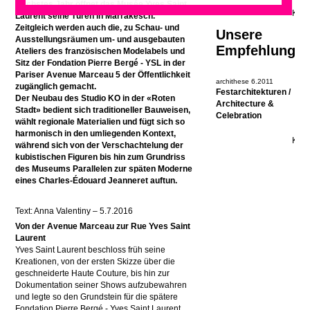
Nächstes Jahr öffnet das Musée Yves Saint
Laurent seine Türen in Marrakesch.
Zeitgleich werden auch die, zu Schau- und
Unsere
Ausstellungsräumen um- und ausgebauten
Empfehlung
Ateliers des französischen Modelabels und
Sitz der Fondation Pierre Bergé - YSL in der
Pariser Avenue Marceau 5 der Öffentlichkeit
archithese 6.2011
zugänglich gemacht.
Festarchitekturen /
Der Neubau des Studio KO in der «Roten
Architecture &
Stadt» bedient sich traditioneller Bauweisen,
Celebration
wählt regionale Materialien und fügt sich so
harmonisch in den umliegenden Kontext,
während sich von der Verschachtelung der
kubistischen Figuren bis hin zum Grundriss
des Museums Parallelen zur späten Moderne
eines Charles-Édouard Jeanneret auftun.
Text: Anna Valentiny – 5.7.2016
Von der Avenue Marceau zur Rue Yves Saint
Laurent
Yves Saint Laurent beschloss früh seine
Kreationen, von der ersten Skizze über die
geschneiderte Haute Couture
,
bis hin zur
Dokumentation seiner Shows aufzubewahren
und legte so den Grundstein für die spätere
Fondation Pierre Bergé - Yves Saint Laurent
.