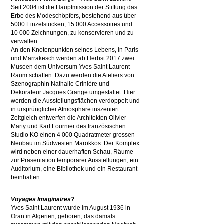
Seit 2004 ist die Hauptmission der Stiftung das
Erbe des Modeschöpfers, bestehend aus über
5000 Einzelstücken, 15 000 Accessoires und
10 000 Zeichnungen, zu konservieren und zu
verwalten.
An den Knotenpunkten seines Lebens, in Paris
und Marrakesch werden ab Herbst 2017 zwei
Museen dem Universum Yves Saint Laurent
Raum schaffen. Dazu werden die Ateliers von
Szenographin Nathalie Crinière und
Dekorateur Jacques Grange umgestaltet. Hier
werden die Ausstellungsflächen verdoppelt und
in ursprünglicher Atmosphäre inszeniert.
Zeitgleich entwerfen die Architekten Olivier
Marty und Karl Fournier des französischen
Studio KO einen 4 000 Quadratmeter grossen
Neubau im Südwesten Marokkos. Der Komplex
wird neben einer dauerhaften Schau, Räume
zur Präsentation temporärer Ausstellungen, ein
Auditorium, eine Bibliothek und ein Restaurant
beinhalten.
Voyages Imaginaires?
Yves Saint Laurent wurde im August 1936 in
Oran in Algerien, geboren, das damals