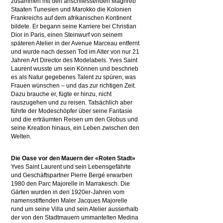
zusammen mit den anschliessenden Maghreb
Staaten Tunesien und Marokko die Kolonien
Frankreichs auf dem afrikanischen Kontinent
bildete. Er begann seine Karriere bei Christian
Dior in Paris, einen Steinwurf von seinem
späteren Atelier in der Avenue Marceau entfernt
und wurde nach dessen Tod im Alter von nur 21
Jahren Art Director des Modelabels. Yves Saint
Laurent wusste um sein Können und beschrieb
es als Natur gegebenes Talent zu spüren, was
Frauen wünschen – und das zur richtigen Zeit.
Dazu brauche er, fügte er hinzu, nicht
rauszugehen und zu reisen. Tatsächlich aber
führte der Modeschöpfer über seine Fantasie
und die erträumten Reisen um den Globus und
seine Kreation hinaus, ein Leben zwischen den
Welten.
Die Oase vor den Mauern der «Roten Stadt»
Yves Saint Laurent und sein Lebensgefährte
und Geschäftspartner Pierre Bergé erwarben
1980 den Parc Majorelle in Marrakesch. Die
Gärten wurden in den 1920er-Jahren vom
namensstiftenden Maler Jacques Majorelle
rund um seine Villa und sein Atelier ausserhalb
der von den Stadtmauern ummantelten Medina