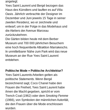
angelegt.
Yves Saint Laurent und Bergé bezogen das
Haus des Künstlers und tauften es auf Villa
Oasis. Jährlich verbrachte der Designer im
Dezember und Juni jeweils 15 Tage in seiner
zweiten Residenz, wo er zeichnete und
entwarf, um in der Folge in das Modehaus und
die Ateliers der Avenue Marceau
zurückzukehren.
Die Gärten bilden heute mit dem Berber
Museum und 700 000 jährlichen Besuchern
eine hoch frequentierte Attraktion Marrakeschs.
In unmittelbarer Nähe zum Park wird das neue
Museum an der Rue Yves Saint Laurent
entstehen.
Politische Mode = Politische Architektur?
Yves Saint Laurents Arbeiten gelten als
politische Statements. Wenn Bergé
bezeichnend sagt, Coco Chanel habe den
Frauen die Freiheit, Yves Saint Laurent habe
ihnen die Macht gegeben, spricht er vom
Trench Coat (1962) oder dem
Smoking Femme
(1966), von Symbolen der männlichen Autorität,
die den Frauen über die Mode erschlossen
wurden.