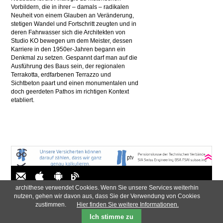
Vorbildern, die in ihrer – damals – radikalen
Neuheit von einem Glauben an Veränderung,
stetigen Wandel und Fortschritt zeugten und in
deren Fahrwasser sich die Architekten von
Studio KO bewegen um dem Meister, dessen
Karriere in den 1950er-Jahren begann ein
Denkmal zu setzen. Gespannt darf man auf die
Ausführung des Baus sein, der regionalen
Terrakotta, erdfarbenen Terrazzo und
Sichtbeton paart und einen monumentalen und
doch geerdeten Pathos im richtigen Kontext
etabliert.
archithese verwendet Cookies. Wenn Sie unsere Services weiterhin
Navigation
AGB
Impressum
Newsletter
Datenschutzerklärung
nutzen, gehen wir davon aus, dass Sie der Verwendung von Cookies
überspringen
Zahlung & Versand
zustimmen.
Hier finden Sie weitere Informationen.
Ich stimme zu
Preise in CHF
Preise in EUR