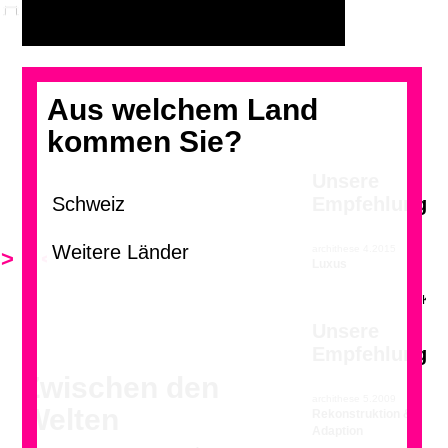
Aus welchem Land
kommen Sie?
Unsere
Empfehlung
archithese 4.2015
>
<
Luxus
Unsere
Empfehlung
Zwischen den
archithese 5.2009
Welten
Rekonstruktion &
Adaption