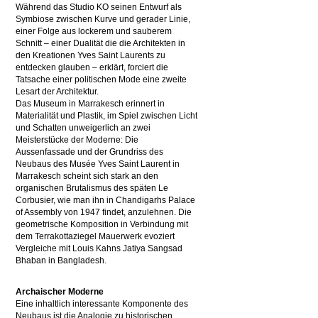
Während das Studio KO seinen Entwurf als
Symbiose zwischen Kurve und gerader Linie,
einer Folge aus lockerem und sauberem
Schnitt – einer Dualität die die Architekten in
den Kreationen Yves Saint Laurents zu
entdecken glauben – erklärt, forciert die
Tatsache einer politischen Mode eine zweite
Lesart der Architektur.
Das Museum in Marrakesch erinnert in
Materialität und Plastik, im Spiel zwischen Licht
und Schatten unweigerlich an zwei
Meisterstücke der Moderne: Die
Aussenfassade und der Grundriss des
Neubaus des Musée Yves Saint Laurent in
Marrakesch scheint sich stark an den
organischen Brutalismus des späten Le
Corbusier, wie man ihn in Chandigarhs Palace
of Assembly von 1947 findet, anzulehnen. Die
geometrische Komposition in Verbindung mit
dem Terrakottaziegel Mauerwerk evoziert
Vergleiche mit Louis Kahns Jatiya Sangsad
Bhaban in Bangladesh.
Archaischer Moderne
Eine inhaltlich interessante Komponente des
Neubaus ist die Analogie zu historischen