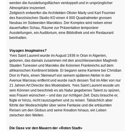
werden die Ausstellungsflächen verdoppelt und in ursprünglicher
Atmosphäre inszeniert.
Zeitgleich entwerfen die Architekten Olivier Marty und Karl Fournier
des französischen Studio KO einen 4 000 Quadratmeter grossen
Neubau im Südwesten Marokkos. Der Komplex wird neben einer
dauerhaften Schau, Räume zur Präsentation temporärer
Ausstellungen, ein Auditorium, eine Bibliothek und ein Restaurant
beinhalten.
Voyages Imaginaires?
Yves Saint Laurent wurde im August 1936 in Oran in Algerien,
geboren, das damals zusammen mit den anschliessenden Maghreb
Staaten Tunesien und Marokko die Kolonien Frankreichs auf dem
afrikanischen Kontinent bildete. Er begann seine Karriere bei Christian
Dior in Paris, einen Steinwurf von seinem späteren Atelier in der
Avenue Marceau entfernt und wurde nach dessen Tod im Alter von nur
21 Jahren Art Director des Modelabels. Yves Saint Laurent wusste um
sein Können und beschrieb es als Natur gegebenes Talent zu spüren,
was Frauen wünschen – und das zur richtigen Zeit. Dazu brauche er,
fügte er hinzu, nicht rauszugehen und zu reisen. Tatsächlich aber
führte der Modeschöpfer über seine Fantasie und die erträumten
Reisen um den Globus und seine Kreation hinaus, ein Leben
zwischen den Welten.
Die Oase vor den Mauern der «Roten Stadt»