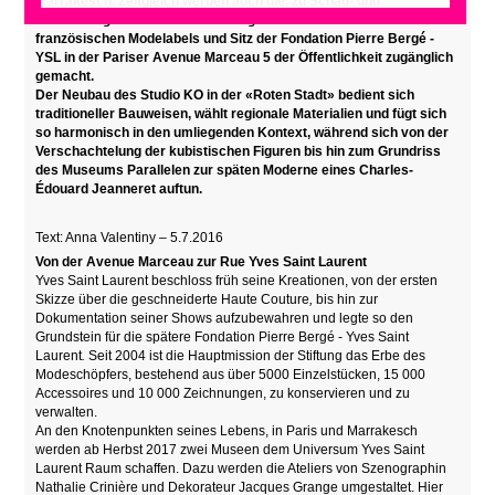
Marrakesch. Zeitgleich werden auch die, zu Schau- und
Ausstellungsräumen um- und ausgebauten Ateliers des
französischen Modelabels und Sitz der Fondation Pierre Bergé -
YSL in der Pariser Avenue Marceau 5 der Öffentlichkeit zugänglich
gemacht.
Der Neubau des Studio KO in der «Roten Stadt» bedient sich
traditioneller Bauweisen, wählt regionale Materialien und fügt sich
so harmonisch in den umliegenden Kontext, während sich von der
Verschachtelung der kubistischen Figuren bis hin zum Grundriss
des Museums Parallelen zur späten Moderne eines Charles-
Édouard Jeanneret auftun.
Text: Anna Valentiny – 5.7.2016
Von der Avenue Marceau zur Rue Yves Saint Laurent
Yves Saint Laurent beschloss früh seine Kreationen, von der ersten
Skizze über die geschneiderte Haute Couture
,
bis hin zur
Dokumentation seiner Shows aufzubewahren und legte so den
Grundstein für die spätere Fondation Pierre Bergé - Yves Saint
Laurent
.
Seit 2004 ist die Hauptmission der Stiftung das Erbe des
Modeschöpfers, bestehend aus über 5000 Einzelstücken, 15 000
Accessoires und 10 000 Zeichnungen, zu konservieren und zu
verwalten.
An den Knotenpunkten seines Lebens, in Paris und Marrakesch
werden ab Herbst 2017 zwei Museen dem Universum Yves Saint
Laurent Raum schaffen. Dazu werden die Ateliers von Szenographin
Nathalie Crinière und Dekorateur Jacques Grange umgestaltet. Hier