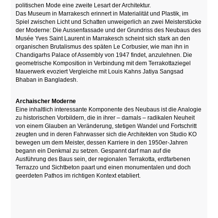
politischen Mode eine zweite Lesart der Architektur.
Das Museum in Marrakesch erinnert in Materialität und Plastik, im
Spiel zwischen Licht und Schatten unweigerlich an zwei Meisterstücke
der Moderne: Die Aussenfassade und der Grundriss des Neubaus des
Musée Yves Saint Laurent in Marrakesch scheint sich stark an den
organischen Brutalismus des späten Le Corbusier, wie man ihn in
Chandigarhs Palace of Assembly von 1947 findet, anzulehnen. Die
geometrische Komposition in Verbindung mit dem Terrakottaziegel
Mauerwerk evoziert Vergleiche mit Louis Kahns Jatiya Sangsad
Bhaban in Bangladesh.
Archaischer Moderne
Eine inhaltlich interessante Komponente des Neubaus ist die Analogie
zu historischen Vorbildern, die in ihrer – damals – radikalen Neuheit
von einem Glauben an Veränderung, stetigen Wandel und Fortschritt
zeugten und in deren Fahrwasser sich die Architekten von Studio KO
bewegen um dem Meister, dessen Karriere in den 1950er-Jahren
begann ein Denkmal zu setzen. Gespannt darf man auf die
Ausführung des Baus sein, der regionalen Terrakotta, erdfarbenen
Terrazzo und Sichtbeton paart und einen monumentalen und doch
geerdeten Pathos im richtigen Kontext etabliert.