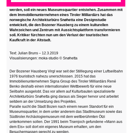
Publikumsmagnet für die Stadt Bozen. Um dem Andrang gerecht zu
werden, soll ein neues Museumsquartier entstehen. Zusammen mit
dem Immobilienunternehmen eines Tiroler Milliardärs hat das
norwegische Architekturbüro Snøhetta eine Designstudie
entwickelt, die den Bozener Hausberg zu einem kulturellen
Wahrzeichen und Zentrum mit Aussichtsplattform transformieren
soll. Kritiker fürchten nun um den Verlust der touristischen
Kaufkraft in der Altstadt.
Text: Julian Bruns – 12.3.2019
Visualisierungen:
moka-studio © Snøhetta
Der Bozener Hausberg Virgl war seit der Stilllegung einer Luftseilbahn
1976 touristisch nahezu unerschlossen. 2015 hat das
Immobilienunternehmen Signa Group des Tiroler Milliardärs René
Benko deshalb einen internationalen Wettbewerb für eine neue
Seilbahn ausgelobt. Das vor allem auf Kulturbauten spezialisierte
Architekturbüro Snøhetta ging daraus als Sieger hervor und arbeitet
seitdem an der Umsetzung des Projektes.
Paralle sucht die Stadt Bozen nach einem neuen Standort für ein
Museumsquartier, in dem unter anderem das Stadtmuseum sowie das
Südtiroler Archäologiemuseum mit dem weltberühmten Ötzi
unterkommen sollen. Der 1991 beim Tisenjoch gefundene «Mann aus
dem Eis» soll dort ein eigenes Museum erhalten, um den
Besuchermassen gerecht zu werden.