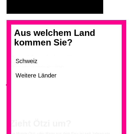
Aus welchem Land
kommen Sie?
Klicken, um die Galerie im Grossformat zu blättern.
Schematisches Nutzungskonzept
<
Zieht Ötzi um?
Die Mumie Ötzi, «der Mann aus dem Eis» ist seit Jahren ein