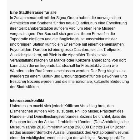
Eine Stadtterrasse für alle
In Zusammenarbeit mit der Signa Group haben die norwegischen
Architekten von Snøhetta für das neue Quartier nun eine Erweiterung
ihrer Seilbahnbergstation auf dem Virgl um eben jene Museen
vorgeschlagen. Der Bau soll sich gemäss ihrem Entwurf in die
Topografie einfügen und die längliche Museumsstruktur mit der
ringförmigen Station künftig ein Ensemble mit einem gemeinsamen
Foyer bilden. Darüber ist eine grosse Dachterrasse als Treffpunkt,
Aussichtsplattform, mit Blick in die Alpentäler Tirols, sowie
Veranstaltungsflächen für Märkte oder Konzerte angedacht. Von dort
kann auch die umliegende Landschaft für Freizeitaktivitäten wie
Wandern oder Radfahren erschlossen werden. Der Berg Virgl soll so
(wieder) zu einem Kultur- und Erholungsgebiet für die Bewohner und
Besucher Bozens werden und die internationale, kulturelle Bedeutung
der Stadt stärken.
Interessenskonflikt
Unterdessen macht sich jedoch Kritik am Vorschlag breit, den
Eismenschen auf den Virgl zu zügeln. Philipp Moser, Präsident des
Handels- und Dienstleistungsverbandes Bozens befürchtet, dass die
Besucher fortan der Altstadt fernbleiben könnten. (Das Archäologische
Museum zählte 2018 immerhin knapp 290 000 Eintritte.) «Für Bozen
ist das ausserordentliche Ausstellungsstück des Archäologiemuseums
einer der wichtigsten, wenn nicht gar der wichtigste Bezugspunkt für