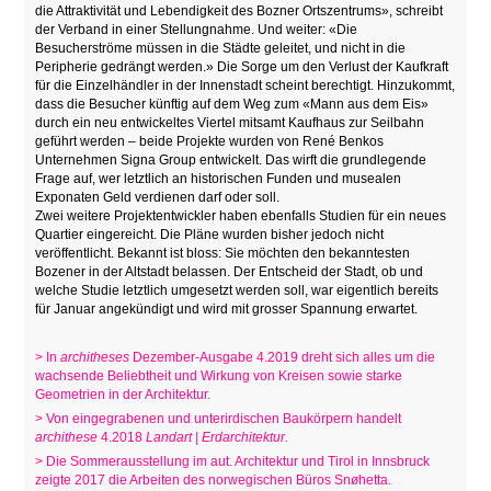
die Attraktivität und Lebendigkeit des Bozner Ortszentrums», schreibt
der Verband in einer Stellungnahme. Und weiter: «Die
Besucherströme müssen in die Städte geleitet, und nicht in die
Peripherie gedrängt werden.» Die Sorge um den Verlust der Kaufkraft
für die Einzelhändler in der Innenstadt scheint berechtigt. Hinzukommt,
dass die Besucher künftig auf dem Weg zum «Mann aus dem Eis»
durch ein neu entwickeltes Viertel mitsamt Kaufhaus zur Seilbahn
geführt werden – beide Projekte wurden von René Benkos
Unternehmen Signa Group entwickelt. Das wirft die grundlegende
Frage auf, wer letztlich an historischen Funden und musealen
Exponaten Geld verdienen darf oder soll.
Zwei weitere Projektentwickler haben ebenfalls Studien für ein neues
Quartier eingereicht. Die Pläne wurden bisher jedoch nicht
veröffentlicht. Bekannt ist bloss: Sie möchten den bekanntesten
Bozener in der Altstadt belassen. Der Entscheid der Stadt, ob und
welche Studie letztlich umgesetzt werden soll, war eigentlich bereits
für Januar angekündigt und wird mit grosser Spannung erwartet.
> In
architheses
Dezember-Ausgabe 4.2019 dreht sich alles um die
wachsende Beliebtheit und Wirkung von Kreisen sowie starke
Geometrien in der Architektur.
> Von eingegrabenen und unterirdischen Baukörpern handelt
archithese
4.2018
Landart | Erdarchitektur.
> Die Sommerausstellung im aut. Architektur und Tirol in Innsbruck
zeigte 2017 die Arbeiten des norwegischen Büros Snøhetta.