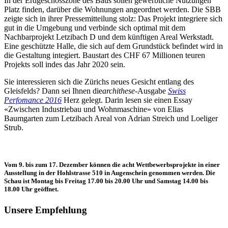
In der Erdgeschosszone des Baus sollen gewerbliche Nutzungen
Platz finden, darüber die Wohnungen angeordnet werden. Die SBB
zeigte sich in ihrer Pressemitteilung stolz: Das Projekt integriere sich
gut in die Umgebung und verbinde sich optimal mit dem
Nachbarprojekt Letzibach D und dem künftigen Areal Werkstadt.
Eine geschützte Halle, die sich auf dem Grundstück befindet wird in
die Gestaltung integiert. Baustart des CHF 67 Millionen teuren
Projekts soll indes das Jahr 2020 sein.
Sie interessieren sich die Zürichs neues Gesicht entlang des
Gleisfelds? Dann sei Ihnen die
archithese
-Ausgabe
Swiss
Perfo
mance 2016
Herz gelegt. Darin lesen sie einen Essay
«Zwischen Industriebau und Wohnmaschine» von Elias
Baumgarten zum Letzibach Areal von Adrian Streich und Loeliger
Strub.
Vom 9. bis zum 17. Dezember können die acht Wettbewerbsprojekte in einer
Ausstellung in der Hohlstrasse 510 in Augenschein genommen werden. Die
Schau ist Montag bis Freitag 17.00 bis 20.00 Uhr und Samstag 14.00 bis
18.00 Uhr geöffnet.
Unsere Empfehlung