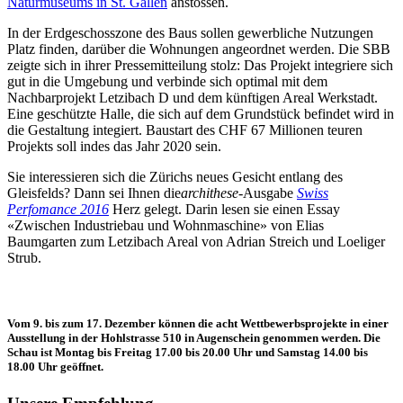
Naturmuseums in St. Gallen
anstossen.
In der Erdgeschosszone des Baus sollen gewerbliche Nutzungen
Platz finden, darüber die Wohnungen angeordnet werden. Die SBB
zeigte sich in ihrer Pressemitteilung stolz: Das Projekt integriere sich
gut in die Umgebung und verbinde sich optimal mit dem
Nachbarprojekt Letzibach D und dem künftigen Areal Werkstadt.
Eine geschützte Halle, die sich auf dem Grundstück befindet wird in
die Gestaltung integiert. Baustart des CHF 67 Millionen teuren
Projekts soll indes das Jahr 2020 sein.
Sie interessieren sich die Zürichs neues Gesicht entlang des
Gleisfelds? Dann sei Ihnen die
archithese
-Ausgabe
Swiss
Perfo
mance 2016
Herz gelegt. Darin lesen sie einen Essay
«Zwischen Industriebau und Wohnmaschine» von Elias
Baumgarten zum Letzibach Areal von Adrian Streich und Loeliger
Strub.
Vom 9. bis zum 17. Dezember können die acht Wettbewerbsprojekte in einer
Ausstellung in der Hohlstrasse 510 in Augenschein genommen werden. Die
Schau ist Montag bis Freitag 17.00 bis 20.00 Uhr und Samstag 14.00 bis
18.00 Uhr geöffnet.