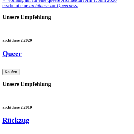
> Vorhang auf für eine queere Architektur! Am 1. Juni 2020
erscheint eine
archithese
zur
Queerness
.
Unsere Empfehlung
archithese 2.2020
Queer
Unsere Empfehlung
archithese 2.2019
Rückzug