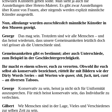
schwulen Künstlern geben sollte. Man sieht ja auch nie
Ausstellungen über Hetero-Malerei. Es gibt zwar Ausstellungen
über Kunst von Frauen, aber nirgends werden explizit männliche
Künstler ausgestellt.
Nun, allzulange wurden
ausschliesslich
männliche Künstler in
den Museen gezeigt.
George
Das mag sein. Trotzdem sind wir alle Menschen – und
das heisst wiederum, dass unsere Gemeinsamkeiten letztlich doch
viel grösser als die Unterschiede sind.
Gemeinsamkeiten gibt es bestimmt; aber auch Unterschiede,
zum Beispiel in der Geschlechtergerechtigkeit.
Ihr macht es einem schwer, euch zu verorten. Obwohl ihr euch
selbst als konservativ bezeichnet, rüttelt ihr mit Bildern wie der
Dirty Words Series – mit Worten wie
queer, shit, fuck, tart, cunt
– an diversen Taboos.
George
Konservativ zu sein, heisst ja nicht sich für Uniformität
auszusprechen. Für mich heisst konservativ sein, das Individuelle zu
verfechten.
Gilbert
Wir Menschen sind in der Lage, Vieles und Verschiedenes
zur selben Zeit zu sein.