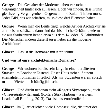
George
Die Gestalter der Moderne haben versucht, die
Vergangenheit hinter sich zu lassen. Doch wir finden, dass Kunst
gleichzeitig Vergangenheit, Gegenwart und Zukunft haben muss.
Jedes Bild, das wir schaffen, muss diese drei Elemente haben.
George
Wenn man die Leute fragt, welche Art der Architektur sie
am meisten schätzen, dann sind das historische Gebäude, wie man
sie aus Stadtzentren kennt, etwa aus dem 14. oder 15. Jahrhundert.
Die Menschen mögen diese Häuser lieber als die moderne
Architektur!
Gilbert
Das ist die Romanze mit Architektur.
Und was ist eure architektonische Romanze?
George
Wir wohnen bereits sehr lange in einer der ältesten
Strassen im Londoner Eastend. Unser Haus steht auf einem
ehemaligen römischen Friedhof. Als wir Studenten waren, sprach
man im Viertel noch häufig jiddisch.
Gilbert
Und direkt nebenan steht «Roger ́s Skyscraper», auch
«Cheesegrater» genannt. (Rogers Stirk Harbour + Partners,
Leadenhall Building, 2013). Das ist ausserordentlich!
Gilbert
Im Quartier lebten viele Homosexuelle, die unter der