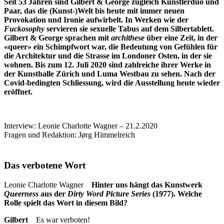
Seit 53 Jahren sind Gilbert & George zugleich Künstlerduo und
Paar, das die (Kunst-)Welt bis heute mit immer neuen
Provokation und Ironie aufwirbelt. In Werken wie der
Fuckosophy
servieren sie sexuelle Tabus auf dem Silbertablett.
Gilbert & George sprachen mit
archithese
über eine Zeit, in der
«queer» ein Schimpfwort war, die Bedeutung von Gefühlen für
die Architektur und die Strasse im Londoner Osten, in der sie
wohnen. Bis zum 12. Juli 2020 sind zahlreiche ihrer Werke in
der Kunsthalle Zürich und Luma Westbau zu sehen. Nach der
Covid-bedingten Schliessung, wird die Ausstellung heute wieder
eröffnet.
Interview:
Leonie Charlotte Wagner
– 21.2.2020
Fragen und Redaktion: Jørg Himmelreich
Das verbotene Wort
Leonie Charlotte Wagner
Hinter uns hängt das Kunstwerk
Queerness
aus der
Dirty Word Picture Series
(1977). Welche
Rolle spielt das Wort in diesem Bild?
Gilbert
Es war verboten!