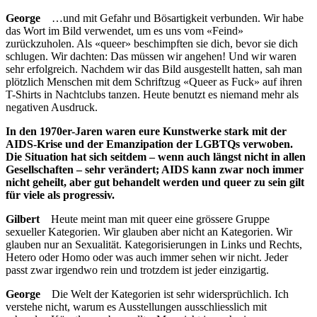
George
…und mit Gefahr und Bösartigkeit verbunden. Wir habe
das Wort im Bild verwendet, um es uns vom «Feind»
zurückzuholen. Als «queer» beschimpften sie dich, bevor sie dich
schlugen. Wir dachten: Das müssen wir angehen! Und wir waren
sehr erfolgreich. Nachdem wir das Bild ausgestellt hatten, sah man
plötzlich Menschen mit dem Schriftzug «Queer as Fuck» auf ihren
T-Shirts in Nachtclubs tanzen. Heute benutzt es niemand mehr als
negativen Ausdruck.
In den 1970er-Jaren waren eure Kunstwerke stark mit der
AIDS-Krise und der Emanzipation der LGBTQs verwoben.
Die Situation hat sich seitdem – wenn auch längst nicht in allen
Gesellschaften – sehr verändert; AIDS kann zwar noch immer
nicht geheilt, aber gut behandelt werden und queer zu sein gilt
für viele als progressiv.
Gilbert
Heute meint man mit queer eine grössere Gruppe
sexueller Kategorien. Wir glauben aber nicht an Kategorien. Wir
glauben nur an Sexualität. Kategorisierungen in Links und Rechts,
Hetero oder Homo oder was auch immer sehen wir nicht. Jeder
passt zwar irgendwo rein und trotzdem ist jeder einzigartig.
George
Die Welt der Kategorien ist sehr widersprüchlich. Ich
verstehe nicht, warum es Ausstellungen ausschliesslich mit