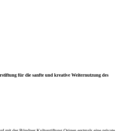
stiftung für die sanfte und kreative Weiternutzung des
 mit der Bündner Kulturstiftung Origen erstmals eine private