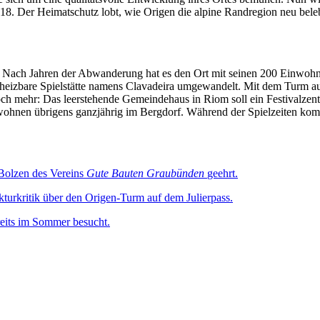
. Der Heimatschutz lobt, wie Origen die alpine Randregion neu belebt 
tt. Nach Jahren der Abwanderung hat es den Ort mit seinen 200 Einwohne
beheizbare Spielstätte namens Clavadeira umgewandelt. Mit dem Turm 
h mehr: Das leerstehende Gemeindehaus in Riom soll ein Festivalzentru
ohnen übrigens ganzjährig im Bergdorf. Während der Spielzeiten komm
Bolzen des Vereins
Gute Bauten Graubünden
geehrt.
kturkritik über den Origen-Turm auf dem Julierpass.
reits im Sommer besucht.