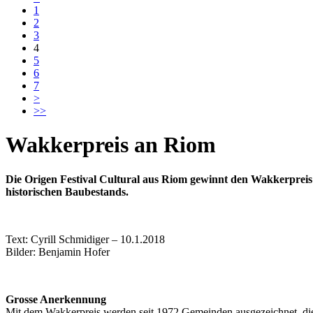
1
2
3
4
5
6
7
>
>>
Wakkerpreis an Riom
Die Origen Festival Cultural aus Riom gewinnt den Wakkerpreis 
historischen Baubestands.
Text: Cyrill Schmidiger – 10.1.2018
Bilder: Benjamin Hofer
Grosse Anerkennung
Mit dem Wakkerpreis werden seit 1972 Gemeinden ausgezeichnet, die 