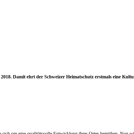
2018. Damit ehrt der Schweizer Heimatschutz erstmals eine Kultur
sich um eine qualitätsvolle Entwicklung ihres Ortes bemühen. Nun wird