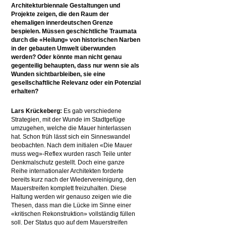
Architekturbiennale Gestaltungen und
Projekte zeigen, die den Raum der
ehemaligen innerdeutschen Grenze
bespielen.
Müssen geschichtliche Traumata
durch die «Heilung» von historischen Narben
in der gebauten Umwelt überwunden
werden? Oder könnte man nicht genau
gegenteilig behaupten, dass nur wenn sie als
Wunden sichtbarbleiben, sie eine
gesellschaftliche Relevanz oder ein Potenzial
erhalten?
Lars Krückeberg:
Es gab verschiedene
Strategien, mit der Wunde im Stadtgefüge
umzugehen, welche die Mauer hinterlassen
hat. Schon früh lässt sich ein Sinneswandel
beobachten. Nach dem initialen «Die Mauer
muss weg»-Reflex wurden rasch Teile unter
Denkmalschutz gestellt. Doch eine ganze
Reihe internationaler Architekten forderte
bereits kurz nach der Wiedervereinigung, den
Mauerstreifen komplett freizuhalten. Diese
Haltung werden wir genauso zeigen wie die
Thesen, dass man die Lücke im Sinne einer
«kritischen Rekonstruktion» vollständig füllen
soll. Der Status quo auf dem Mauerstreifen