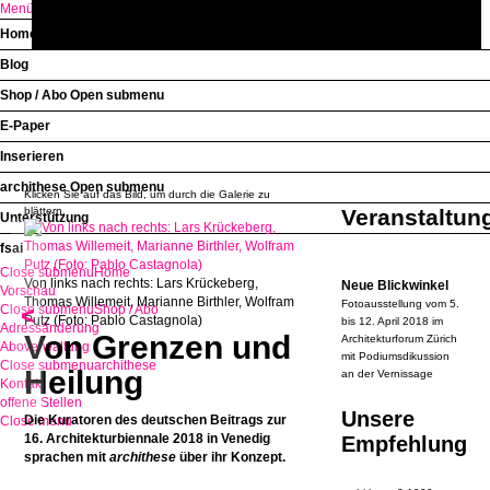
Menü
Home
Open submenu
Blog
Shop / Abo
Open submenu
E-Paper
Inserieren
archithese
Open submenu
Klicken Sie auf das Bild, um durch die Galerie zu
blättern.
Veranstaltun
Unterstützung
fsai
Close submenu
Home
Von links nach rechts: Lars Krückeberg,
Neue Blickwinkel
Vorschau
Thomas Willemeit, Marianne Birthler, Wolfram
Fotoausstellung vom 5.
Close submenu
<
Shop / Abo
Putz (Foto: Pablo Castagnola)
bis 12. April 2018 im
Adressänderung
Von Grenzen und
Architekturforum Zürich
Aboverwaltung
mit Podiumsdikussion
Close submenu
archithese
Heilung
an der Vernissage
Kontakt
offene Stellen
Unsere
Die Kuratoren des deutschen Beitrags zur
Close menu
16. Architekturbiennale 2018 in Venedig
Empfehlung
sprachen mit
archithese
über ihr Konzept.