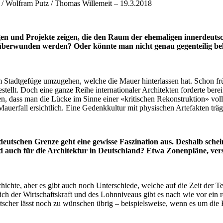
g / Wolfram Putz / Thomas Willemeit – 19.3.2018
gen und Projekte zeigen, die den Raum der ehemaligen innerdeuts
überwunden werden? Oder könnte man nicht genau gegenteilig beha
 Stadtgefüge umzugehen, welche die Mauer hinterlassen hat. Schon frü
llt. Doch eine ganze Reihe internationaler Architekten forderte berei
, dass man die Lücke im Sinne einer «kritischen Rekonstruktion» volls
Mauerfall ersichtlich. Eine Gedenkkultur mit physischen Artefakten träg
utschen Grenze geht eine gewisse Faszination aus. Deshalb scheint 
und auch für die Architektur in Deutschland? Etwa Zonenpläne, ve
chichte, aber es gibt auch noch Unterschiede, welche auf die Zeit der
lich der Wirtschaftskraft und des Lohnniveaus gibt es nach wie vor ein 
scher lässt noch zu wünschen übrig – beispielsweise, wenn es um die 