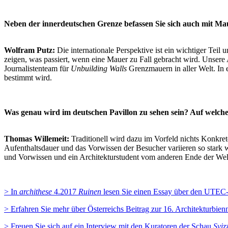
Neben der innerdeutschen Grenze befassen Sie sich auch mit M
Wolfram Putz:
Die internationale Perspektive ist ein wichtiger Teil
zeigen, was passiert, wenn eine Mauer zu Fall gebracht wird. Unsere
Journalistenteam für
Unbuilding Walls
Grenzmauern in aller Welt. In
bestimmt wird.
Was genau wird im deutschen Pavillon zu sehen sein? Auf welch
Thomas Willemeit:
Traditionell wird dazu im Vorfeld nichts Konkret
Aufenthaltsdauer und das Vorwissen der Besucher variieren so stark wi
und Vorwissen und ein Architekturstudent vom anderen Ende der Wel
> In
archithese
4.2017
Ruinen
lesen Sie einen Essay über den UTEC-
> Erfahren Sie mehr über Österreichs Beitrag zur 16. Architekturbien
> Freuen Sie sich auf ein Interview mit den Kuratoren der Schau
Sviz