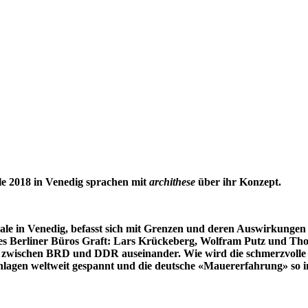
le 2018 in Venedig sprachen mit
archithese
über ihr Konzept.
nale in Venedig, befasst sich mit Grenzen und deren Auswirkungen
s Berliner Büros Graft:
Lars Krückeberg,
Wolfram Putz
und Thom
e zwischen BRD und DDR auseinander. Wie wird die schmerzvolle E
lagen weltweit gespannt und die deutsche «Mauererfahrung» so in 