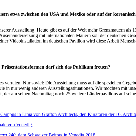
auern etwa zwischen den USA und Mexiko oder auf der koreanische
 unserer Ausstellung. Heute gibt es auf der Welt mehr Grenzmauern als 1
 Auseinandersetzung mit internationalen Mauern soll der deutschen Ges
 einer Videoinstallation im deutschen Pavillon wird diese Arbeit Me
e Präsentationsformen darf sich das Publikum freuen?
es verraten. Nur soviel: Die Ausstellung muss auf die speziellen Gege
e in nur wenig anderen Ausstellungssituationen. Wir möchten mit unserer 
t, der am selben Nachmittag noch 25 weitere Länderpavillons auf sei
Campus in Lima von Grafton Architects, den Kuratoren der 16. Archit
nale von Venedig.
zera 240
, dem Schweizer Beitrag in Venedig 2018.