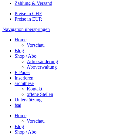
Zahlung & Versand
Preise in CHF
Preise in EUR
Navigation überspringen
Home
Vorschau
Blog
Shop / Abo
Adressänderung
Aboverwaltung
E-Paper
Inserieren
archithese
Kontakt
offene Stellen
Unterstützung
fsai
Home
Vorschau
Blog
Shop / Abo