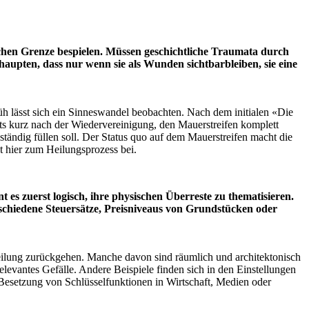
chen Grenze bespielen.
Müssen geschichtliche Traumata durch
upten, dass nur wenn sie als Wunden sichtbarbleiben, sie eine
h lässt sich ein Sinneswandel beobachten. Nach dem initialen «Die
ts kurz nach der Wiedervereinigung, den Mauerstreifen komplett
tändig füllen soll. Der Status quo auf dem Mauerstreifen macht die
t hier zum Heilungsprozess bei.
es zuerst logisch, ihre physischen Überreste zu thematisieren.
rschiedene Steuersätze, Preisniveaus von Grundstücken oder
 Teilung zurückgehen. Manche davon sind räumlich und architektonisch
relevantes Gefälle. Andere Beispiele finden sich in den Einstellungen
Besetzung von Schlüsselfunktionen in Wirtschaft, Medien oder