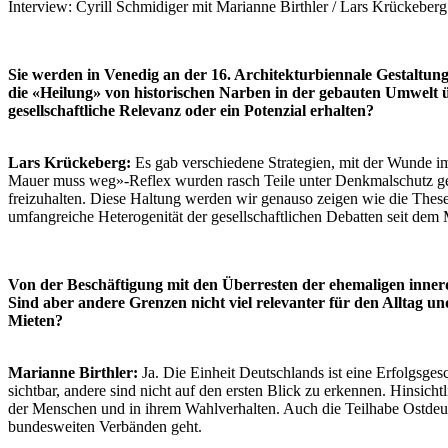
Interview: Cyrill Schmidiger mit Marianne Birthler / Lars Krückeber
Sie werden in Venedig an der 16. Architekturbiennale Gestaltun
die «Heilung» von historischen Narben in der gebauten Umwelt 
gesellschaftliche Relevanz oder ein Potenzial erhalten?
Lars Krückeberg:
Es gab verschiedene Strategien, mit der Wunde im
Mauer muss weg»-Reflex wurden rasch Teile unter Denkmalschutz geste
freizuhalten. Diese Haltung werden wir genauso zeigen wie die Thesen
umfangreiche Heterogenität der gesellschaftlichen Debatten seit dem 
Von der Beschäftigung mit den Überresten der ehemaligen innerde
Sind aber andere Grenzen nicht viel relevanter für den Alltag 
Mieten?
Marianne Birthler:
Ja. Die Einheit Deutschlands ist eine Erfolgsges
sichtbar, andere sind nicht auf den ersten Blick zu erkennen. Hinsicht
der Menschen und in ihrem Wahlverhalten. Auch die Teilhabe Ostdeut
bundesweiten Verbänden geht.