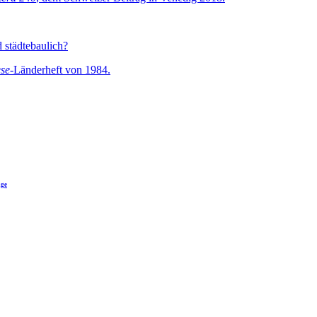
 städtebaulich?
ese-
Länderheft von 1984.
age