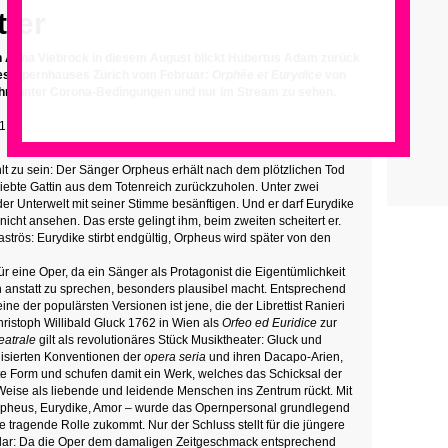
tter
n Anna Viebrock in diesem August blickt Hubertus Adam zurück
 des Opernhauses Zürich vom Februar:
Orphée et Eurydice
von
führt unter Corona-Bedingungen und nur im Stream zu sehen.
21
lt zu sein: Der Sänger Orpheus erhält nach dem plötzlichen Tod
iebte Gattin aus dem Totenreich zurückzuholen. Unter zwei
er Unterwelt mit seiner Stimme besänftigen. Und er darf Eurydike
icht ansehen. Das erste gelingt ihm, beim zweiten scheitert er.
trös: Eurydike stirbt endgültig, Orpheus wird später von den
für eine Oper, da ein Sänger als Protagonist die Eigentümlichkeit
anstatt zu sprechen, besonders plausibel macht. Entsprechend
eine der populärsten Versionen ist jene, die der Librettist Ranieri
ristoph Willibald Gluck 1762 in Wien als
Orfeo ed Euridice
zur
eatrale
gilt als revolutionäres Stück Musiktheater: Gluck und
disierten Konventionen der
opera seria
und ihren Dacapo-Arien,
 Form und schufen damit ein Werk, welches das Schicksal der
Weise als liebende und leidende Menschen ins Zentrum rückt. Mit
rpheus, Eurydike, Amor – wurde das Opernpersonal grundlegend
 tragende Rolle zukommt. Nur der Schluss stellt für die jüngere
dar: Da die Oper dem damaligen Zeitgeschmack entsprechend