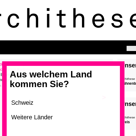
Unse
Aus welchem Land
 Bühne aufgeräumt,
archithese
nnen gibt es Pizza vom
kommen Sie?
Bühnenbi
.
>
Unse
archithese
Kreis