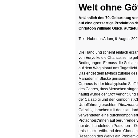
Welt ohne Gö
Anlässlich des 70. Geburtstag vo
auf eine grossartige Produktion
Christoph Willibald Gluck, aufge
Text: Hubertus Adam, 6. August 20
Die Handlung scheint einfach erzäh
von Eurydike die Chance, seine gel
Bedingungen: Er muss die Geister d
auf dem Weg hinauf ans Tageslicht n
Das endet dem Mythos zufolge desas
Mänaden in Stücke gerissen.
Orpheus ist der idealtypische Stoff 
des Genres, dass Menschen singen 
häufig wurde der Stoff vertont, und 
de’ Calzabigi und der Komponist Ch
Uraufführung brachten. Die
azione t
Calzabigi brachen mit den standar
verwendeten eine durchkomponierte
Protagnoist*innen auf berührende 
nur drei handelnden Personen – O
entschlackt, während dem Chor eine
Rezeption des Werks ein Problem 