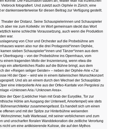
en konnte: Die Faszination dauert an, Walter Mair hat inzwischen
Viebrock fotografiert. Und zuletzt auch
Orphée
in Zürich; eine
 er dankenswerterweise für diesen Beitrag zur Verfügung gestellt.
in Theater der Distanz. Seine Schauspielerinnen und Schauspieler
ich aber nie zum Kollektiv: im Wort gemeinsam steckt das Wort
letztlich keine schlechte Voraussetzung, auch wenn die Produktion
rden war.
uslagerung von Chor und Orchester auf die Probebühne am
rnhauses waren also nur die drei Protagonist*innen Orphée,
u kamen sieben Schauspieler*innen und Tänzer*innen aus dem
r Übertragung – von der Probebühne ins Opernhaus, vom
u einem tragenden Motiv der Inszenierung, wenn etwa die
angs ein altertümliches Radio auf die Bühne bringt, aus dem
Auch der «Reigen seliger Geister» – neben der Orphée-Arie «J’ai
sse Hit der Oper – wird wie in einem italienischen Wunschkonzert
gespielt. Und als an einem durch den Wechsel der Schauplätze
per eine interpolierte Arie aus der Orfeo-Kantate von Pergolesi zu
gsanlage «Unknown Aria / Unknown Area».
tze der Oper (Lieblicher Hain mit Grab der Eurydike, Tor zur
rinthische Höhle am Ausgang der Unterwelt, Amortempel) wie stets
en Bühnenarchitektur zusammengefasst. Es handelt sich um einen
e offenen und mit der Spitze zur Hinterbühne weisenden
Wohnzimmer, halb Wartesaal, mit seiner verblichenen und zum
n und unscharfen floralen Wanddekoration die zeitliche Verortung
s nicht um eine antikisierende Kulisse, die auf den Mythos