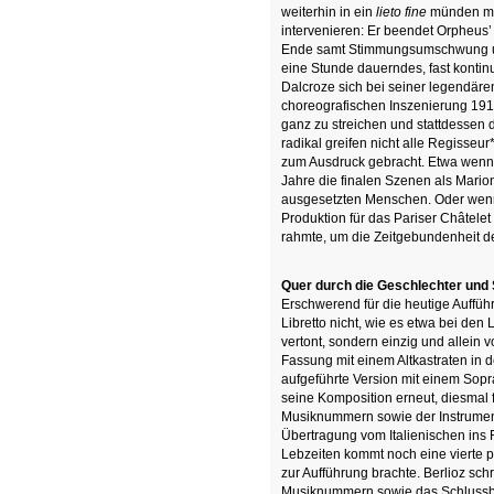
weiterhin in ein
lieto fine
münden mus
intervenieren: Er beendet Orpheus
Ende samt Stimmungsumschwung und
eine Stunde dauerndes, fast kontinui
Dalcroze sich bei seiner legendäre
choreografischen Inszenierung 191
ganz zu streichen und stattdessen
radikal greifen nicht alle Regisse
zum Ausdruck gebracht. Etwa wenn 
Jahre die finalen Szenen als Marion
ausgesetzten Menschen. Oder wenn 
Produktion für das Pariser Châtelet
rahmte, um die Zeitgebundenheit d
Quer durch die Geschlechter und
Erschwerend für die heutige Auffüh
Libretto nicht, wie es etwa bei den
vertont, sondern einzig und allein 
Fassung mit einem Altkastraten in d
aufgeführte Version mit einem Sopra
seine Komposition erneut, diesmal
Musiknummern sowie der Instrument
Übertragung vom Italienischen ins
Lebzeiten kommt noch eine vierte p
zur Aufführung brachte. Berlioz schri
Musiknummern sowie das Schlussbal