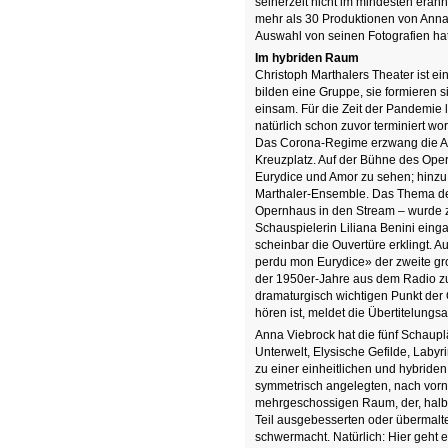
seinerzeit nicht im mindesten erahn
mehr als 30 Produktionen von Anna 
Auswahl von seinen Fotografien hat
Im hybriden Raum
Christoph Marthalers Theater ist e
bilden eine Gruppe, sie formieren s
einsam. Für die Zeit der Pandemie 
natürlich schon zuvor terminiert wo
Das Corona-Regime erzwang die A
Kreuzplatz. Auf der Bühne des Ope
Eurydice und Amor zu sehen; hinz
Marthaler-Ensemble. Das Thema de
Opernhaus in den Stream – wurde z
Schauspielerin Liliana Benini eing
scheinbar die Ouvertüre erklingt. 
perdu mon Eurydice» der zweite gro
der 1950er-Jahre aus dem Radio zu
dramaturgisch wichtigen Punkt der O
hören ist, meldet die Übertitelun
Anna Viebrock hat die fünf Schauplä
Unterwelt, Elysische Gefilde, Laby
zu einer einheitlichen und hybrid
symmetrisch angelegten, nach vorn
mehrgeschossigen Raum, der, halb 
Teil ausgebesserten oder übermalte
schwermacht. Natürlich: Hier geht e