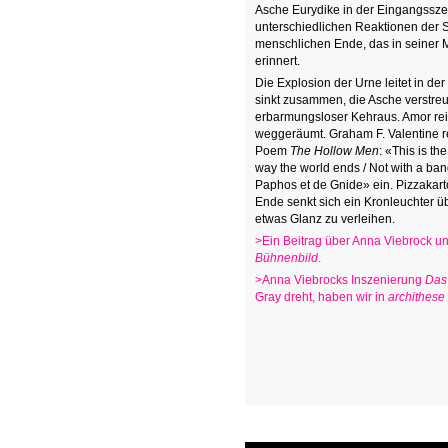
Asche Eurydike in der Eingangssze
unterschiedlichen Reaktionen der 
menschlichen Ende, das in seiner M
erinnert.
Die Explosion der Urne leitet in de
sinkt zusammen, die Asche verstre
erbarmungsloser Kehraus. Amor rein
weggeräumt. Graham F. Valentine rez
Poem
The Hollow Men
: «This is th
way the world ends / Not with a ba
Paphos et de Gnide» ein. Pizzakart
Ende senkt sich ein Kronleuchter ü
etwas Glanz zu verleihen.
>Ein Beitrag über Anna Viebrock und
Bühnenbild
.
>Anna Viebrocks Inszenierung
Das
Gray dreht, haben wir in
archithese