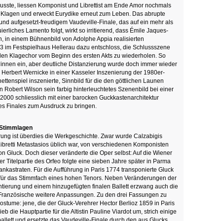
ste, liessen Komponist und Librettist am Ende Amor nochmals
’ Klagen und erweckt Eurydike erneut zum Leben. Das abrupte
 aufgesetzt-freudigem Vaudeville-Finale, das auf ein mehr als
erliches Lamento folgt, wirkt so irritierend, dass Émile Jaques-
n, in einem Bühnenbild von Adolphe Appia realisierten
3 im Festspielhaus Hellerau dazu entschloss, die Schlussszene
 den Klagechor vom Beginn des ersten Akts zu wiederholen. So
ur*innen ein, aber deutliche Distanzierung wurde doch immer wieder
Herbert Wernicke in einer Kasseler Inszenierung der 1980er-
ettenspiel inszenierte, Sinnbild für die den göttlichen Launen
Robert Wilson sein farbig hinterleuchtetes Szenenbild bei einer
 2000 schliesslich mit einer barocken Guckkastenarchitektur
es Finales zum Ausdruck zu bringen.
 Stimmlagen
rung ist überdies die Werkgeschichte. Zwar wurde Calzabigis
 Libretti Metastasios üblich war, von verschiedenen Komponisten
von Gluck. Doch dieser veränderte die Oper selbst: Auf die Wiener
er Titelpartie des Orfeo folgte eine sieben Jahre später in Parma
nkastraten. Für die Aufführung in Paris 1774 transponierte Gluck
 für das Stimmfach eines hohen Tenors. Neben Veränderungen der
ierung und einem hinzugefügten finalen Ballett erzwang auch die
 Französische weitere Anpassungen. Zu den drei Fassungen zu
ostume: jene, die der Gluck-Verehrer Hector Berlioz 1859 in Paris
eb die Hauptpartie für die Altistin Pauline Viardot um, strich einige
lett und ersetzte das Vaudeville-Finale durch den aus Glucks