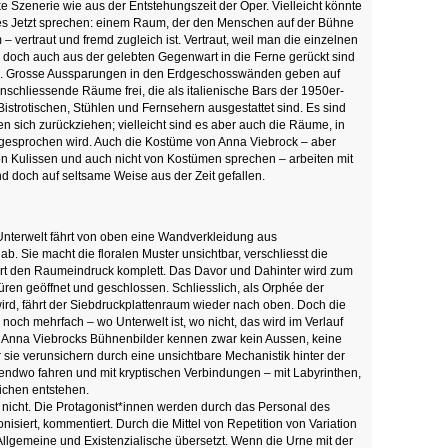
e Szenerie wie aus der Entstehungszeit der Oper. Vielleicht könnte
es Jetzt sprechen: einem Raum, der den Menschen auf der Bühne
vertraut und fremd zugleich ist. Vertraut, weil man die einzelnen
e doch auch aus der gelebten Gegenwart in die Ferne gerückt sind
n. Grosse Aussparungen in den Erdgeschosswänden geben auf
 anschliessende Räume frei, die als italienische Bars der 1950er-
istrotischen, Stühlen und Fernsehern ausgestattet sind. Es sind
n sich zurückziehen; vielleicht sind es aber auch die Räume, in
 gesprochen wird. Auch die Kostüme von Anna Viebrock – aber
 von Kulissen und auch nicht von Kostümen sprechen – arbeiten mit
und doch auf seltsame Weise aus der Zeit gefallen.
Unterwelt fährt von oben eine Wandverkleidung aus
b. Sie macht die floralen Muster unsichtbar, verschliesst die
rt den Raumeindruck komplett. Das Davor und Dahinter wird zum
üren geöffnet und geschlossen. Schliesslich, als Orphée der
wird, fährt der Siebdruckplattenraum wieder nach oben. Doch die
 noch mehrfach – wo Unterwelt ist, wo nicht, das wird im Verlauf
. Anna Viebrocks Bühnenbilder kennen zwar kein Aussen, keine
 sie verunsichern durch eine unsichtbare Mechanistik hinter der
gendwo fahren und mit kryptischen Verbindungen – mit Labyrinthen,
ichen entstehen.
 nicht. Die Protagonist*innen werden durch das Personal des
nisiert, kommentiert. Durch die Mittel von Repetition von Variation
 Allgemeine und Existenzialische übersetzt. Wenn die Urne mit der