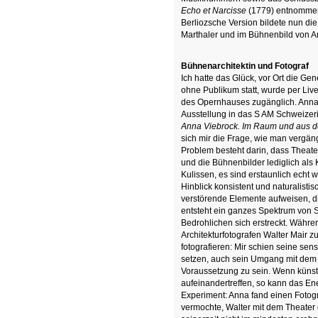
Echo et Narcisse
(1779) entnommen
Berliozsche Version bildete nun di
Marthaler und im Bühnenbild von A
Bühnenarchitektin und Fotograf
Ich hatte das Glück, vor Ort die G
ohne Publikum statt, wurde per Li
des Opernhauses zugänglich. Anna u
Ausstellung in das S AM Schweizeri
Anna Viebrock. Im Raum und aus der
sich mir die Frage, wie man vergä
Problem besteht darin, dass Theate
und die Bühnenbilder lediglich als
Kulissen, es sind erstaunlich echt w
Hinblick konsistent und naturalis
verstörende Elemente aufweisen, 
entsteht ein ganzes Spektrum von 
Bedrohlichen sich erstreckt. Währe
Architekturfotografen Walter Mair z
fotografieren: Mir schien seine sens
setzen, auch sein Umgang mit dem A
Voraussetzung zu sein. Wenn künstl
aufeinandertreffen, so kann das Ene
Experiment: Anna fand einen Fotog
vermochte, Walter mit dem Theater e