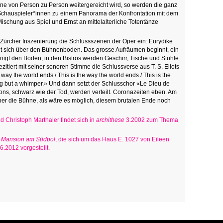
ne von Person zu Person weitergereicht wird, so werden die ganz
Schauspieler*innen zu einem Panorama der Konfrontation mit dem
ischung aus Spiel und Ernst an mittelalterliche Totentänze
r Zürcher Inszenierung die Schlussszenen der Oper ein: Eurydike
ut sich über den Bühnenboden. Das grosse Aufräumen beginnt, ein
igt den Boden, in den Bistros werden Geschirr, Tische und Stühle
itiert mit seiner sonoren Stimme die Schlussverse aus T. S. Eliots
e way the world ends / This is the way the world ends / This is the
ng but a whimper.» Und dann setzt der Schlusschor «Le Dieu de
ons, schwarz wie der Tod, werden verteilt. Coronazeiten eben. Am
ber die Bühne, als wäre es möglich, diesem brutalen Ende noch
 Christoph Marthaler findet sich in
archithese
3.2002 zum Thema
 Mansion am Südpol
, die sich um das Haus E. 1027 von Eileen
6.2012 vorgestellt.