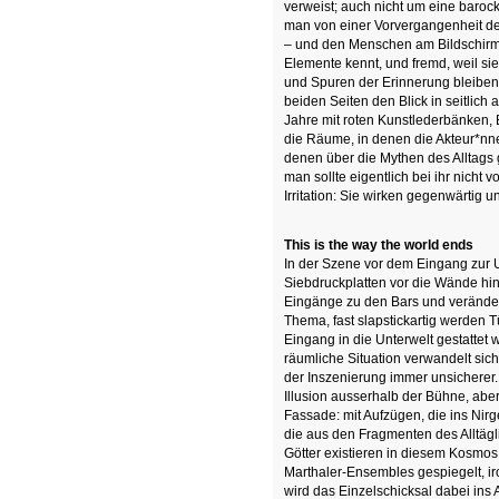
verweist; auch nicht um eine barock
man von einer Vorvergangenheit d
– und den Menschen am Bildschirm – 
Elemente kennt, und fremd, weil si
und Spuren der Erinnerung bleibe
beiden Seiten den Blick in seitlich
Jahre mit roten Kunstlederbänken, B
die Räume, in denen die Akteur*nne
denen über die Mythen des Alltags
man sollte eigentlich bei ihr nicht
Irritation: Sie wirken gegenwärtig 
This is the way the world ends
In der Szene vor dem Eingang zur 
Siebdruckplatten vor die Wände hina
Eingänge zu den Bars und verände
Thema, fast slapstickartig werden T
Eingang in die Unterwelt gestattet 
räumliche Situation verwandelt sich
der Inszenierung immer unsicherer
Illusion ausserhalb der Bühne, aber
Fassade: mit Aufzügen, die ins Nir
die aus den Fragmenten des Alltägl
Götter existieren in diesem Kosmos
Marthaler-Ensembles gespiegelt, iro
wird das Einzelschicksal dabei ins