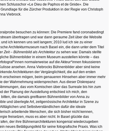
en Schlusschor «Le Dieu de Paphos et de Gnide». Die
e Grundlage für die Zürcher Produktion in der Regie von Christoph
nna Viebrock.
eneralprobe besuchen zu können: Die Premiere fand coronabedingt
vestream übertragen und war dann geraume Zeit über die Website
nd ich kennen uns seit langem; 2010 lud ich sie zu einer
sche Architekturmuseum nach Basel ein, die dann unter dem Titel
 Zeit – Bühnenbild als Architektur
zu sehen war. Damals stellte
ngliche Bühnenbilder in einem Museum ausstellen könnte – das
rfotograf*innen normalerweise auf die Akteur*innen fokussieren
 Kulisse ansehen. Anna Viebrocks Bühnenbilder aber sind keine
irkende Architekturen der Vergänglichkeit, die auf den ersten
tisch erscheinen mögen, beim genaueren Hinsehen aber immer mehr
die der Wahrnehmung widersprechen. Aus dieser Diskrepanz
Stimmungen, das vom Komischen über das Surreale bis hin zum
nd der Planung der Ausstellung entschied ich mich, den
u bitten, die damals greifbaren Bühnenbilder von Anna zu
ible und überlegte Art, zeitgenössische Architektur in Szene zu
lltäglichen und Selbstverständlichen dafür die ideale
erisch arbeitende Menschen, die sich bisher nicht kennen,
rgie freisetzen, muss es aber nicht. In Basel glückte das
rafen, der ihre Bühnenarchitekturen kongenial wiederzugeben
in neues Betätigungsfeld für seine fotografische Praxis. Was ich