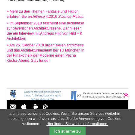
über Architekturbuchhandlung L. Werner).
> Mehr zu den Themen Fantasie und Fiktion
erfahren Sie
archithese
4.2016
Science-Fiction.
> Im September 2018 erscheint eine
archithese
zur bayerischen Architekturszene. Darin lesen
Sie ein Interview mit Andreas Hild von Hild + K
Architekten.
> Am 25. Oktober 2018 organisieren
archithese
und das Architekturmuseum der TU München in
der Pinakothetk der Moderne einen Pecha
Kucha-Abend. Stay tuned!
archithese verwendet Cookies. Wenn Sie unsere Services weiterhin
Navigation
AGB
Impressum
Newsletter
Datenschutzerklärung
nutzen, gehen wir davon aus, dass Sie der Verwendung von Cookies
überspringen
Zahlung & Versand
zustimmen.
Hier finden Sie weitere Informationen.
Ich stimme zu
Preise in CHF
Preise in EUR