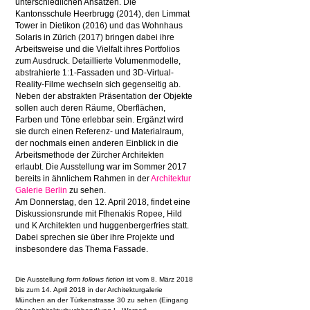
unterschiedlichen Ansätzen. Die
Kantonsschule Heerbrugg (2014), den Limmat
Tower in Dietikon (2016) und das Wohnhaus
Solaris in Zürich (2017) bringen dabei ihre
Arbeitsweise und die Vielfalt ihres Portfolios
zum Ausdruck. Detaillierte Volumenmodelle,
abstrahierte 1:1-Fassaden und 3D-Virtual-
Reality-Filme wechseln sich gegenseitig ab.
Neben der abstrakten Präsentation der Objekte
sollen auch deren Räume, Oberflächen,
Farben und Töne erlebbar sein. Ergänzt wird
sie durch einen Referenz- und Materialraum,
der nochmals einen anderen Einblick in die
Arbeitsmethode der Zürcher Architekten
erlaubt. Die Ausstellung war im Sommer 2017
bereits in ähnlichem Rahmen in der
Architektur
Galerie Berlin
zu sehen.
Am Donnerstag, den 12. April 2018, findet eine
Diskussionsrunde mit Fthenakis Ropee, Hild
und K Architekten und huggenbergerfries statt.
Dabei sprechen sie über ihre Projekte und
insbesondere das Thema Fassade.
Die Ausstellung
form follows fiction
ist vom 8. März 2018
bis zum 14. April 2018 in der Architekturgalerie
München an der Türkenstrasse 30 zu sehen (Eingang