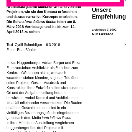
huggenbergerfries zeigen in der
Architekturgalerie München anhand von drei
Unsere
Projekten, wie sie den Kontext erforschen
Empfehlung
und daraus narrative Konzepte erarbeiten.
Die Schau
form follows fiction
feiert am 8.
März 2018 Vernissage und ist bis zum 14.
archithese 3.1992
April 2018 zu sehen.
Nur Fassade
Text: Cyrill Schmidiger – 6.3.2018
Fotos: Beat Bühler
Lukas Huggenberger, Adrian Berger und Erika
Fries verstehen Architektur als Forschen zum
Kontext: «Wir bauen nichts, was auch
woanders stehen könnte», sagt das Trio über
seine Projekte. Gestalt, Ausdruck und
Konstruktion ihrer Entwürfe sollen sich aus dem
Ort und der Aufgabenstellung heraus
entwickeln, wobei Kontext und Architektur im
Idealfall miteinander verschmelzen. Die Bauten
erzählen Geschichten und sind in ein
vielfältiges Beziehungsgeflecht eingebunden –
ganz nach dem Motto
form follows fiction.
In ihrer Münchner Ausstellung vergleichen
huggenbergerfries drei Projekte mit