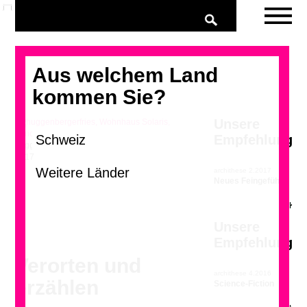
Aus welchem Land
kommen Sie?
Unsere
Empfehlung
huggenbergerfries, Wohnhaus Solaris, Zürich,
2017
archithese 2.2017
>
Neues Feingefühl
Unsere
Empfehlung
Verorten und
archithese 4.2016
erzählen
Science-Fiction