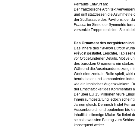
Perraults Entwurf an:
Der französische Architekt verweiger
und griff stattdessen die Asymmetrie 
der Südfassade des Pavillons, der 
Princes
im Sinne der Symmetrie forma
versenkte Treppe realisiert. Sie bil
Das Ornament des vergoldeten Indu
Das Innere des
Pavillon Dufour
wurde
Prévost gestaltet. Leuchter, Tapisser
vor Ort gefundener Details, Motive u
des barocken Ornaments ein starkes
Während die Auseinandersetzung mit 
Werk eine zentrale Rolle spielt, wirk
bearbeiteten und komponierten Indus
wie ein ironisches Augenzwinkern. Da
der Ernsthaftigkeit des Kommentars 
Der über EU 15 Millionen teure Eingr
Innenraumgestaltung jedoch scheint
Jahren gleich. Dennoch findet Perrau
Aussenbereich und opulentem bis ki
inhaltlich stimmige Mixtur. So liefer
selbstbewussten Beitrag zum Schloss
konsequent weiter.