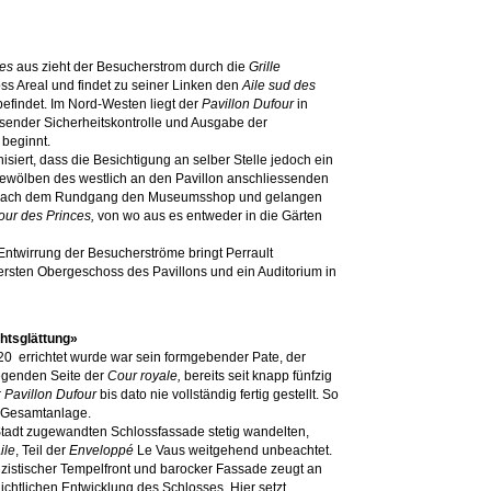
es
aus zieht der Besucherstrom durch die
Grille
loss Areal und findet zu seiner Linken den
Aile sud des
befindet. Im Nord-Westen liegt der
Pavillon Dufour
in
sender Sicherheitskontrolle und Ausgabe der
 beginnt.
siert, dass die Besichtigung an selber Stelle jedoch ein
rgewölben des westlich an den Pavillon anschliessenden
r nach dem Rundgang den Museumsshop und gelangen
our des Princes,
von wo aus es entweder in die Gärten
Entwirrung der Besucherströme bringt Perrault
rsten Obergeschoss des Pavillons und ein Auditorium in
htsglättung»
0 errichtet wurde war sein formgebender Pate, der
egenden Seite der
Cour royale,
bereits seit knapp fünfzig
r
Pavillon Dufour
bis dato nie vollständig fertig gestellt. So
r Gesamtanlage.
tadt zugewandten Schlossfassade stetig wandelten,
ile
, Teil der
Enveloppé
Le Vaus weitgehend unbeachtet.
izistischer Tempelfront und barocker Fassade zeugt an
ichtlichen Entwicklung des Schlosses. Hier setzt