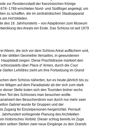
rde zur Residenzstadt der französischen Könige
 1678–1789 errichteten Nord- und Südflügel angelegt, um
en zu schaffen, die im zentralistischen Staatsapparat
s am Hof bildeten.
Ende des 18. Jahrhunderts – von Adaptionen zum Museum
twicklung des Areals ein Ende. Das Schloss ist seit 1979
drei Alleen, die sich vor dem Schloss Areal auffächern und,
l der strikten Geometrie Versailles, in gewundenen
 Hauptstadt zeigen. Diese Prachtstrasse markiert den
 schlosswärts über
Place d' Armes
, durch die
Cour
e Gärten LeNôtres zieht um ihre Fortsetzung im
Grand
chen dem Schloss näherten, tun es heute jährlich bis zu
ihre Wägen auf dem Paradeplatz ab der sich zum stark
An dieser Stelle boten sich den Touristen bisher sechs
hen Teil des Schlosses man besuchen wollte.
analisiert den Besucherstrom nun durch nur mehr zwei
villon Gabriel
wurde für Gruppen und der
ls Zugang für Einzelpersonen hergerichtet. Perrault
18. Jahrhundert vorliegende Planung des Architekten
in historisches Vorbild. Dieser schlug bereits im Zuge
 den selben Stellen zwei neue Eingänge zu den
Grands