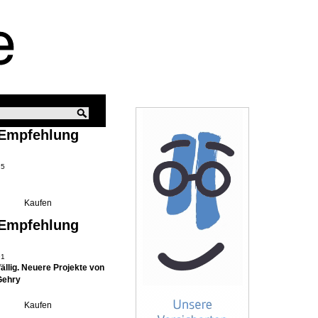
 Empfehlung
15
 Empfehlung
91
ällig. Neuere Projekte von
Gehry