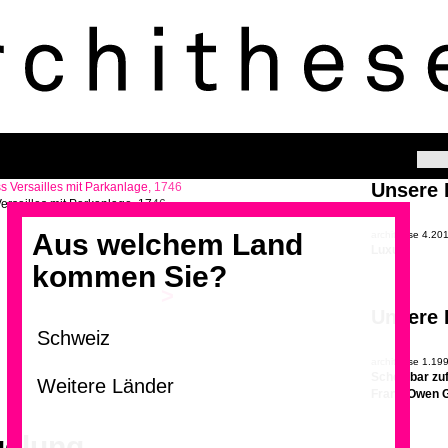
Unsere
ersailles mit Parkanlage, 1746
Aus welchem Land
archithese 4.20
Luxus
kommen Sie?
>
Unsere
archithese 1.19
Scheinbar zuf
Frank Owen 
gelung