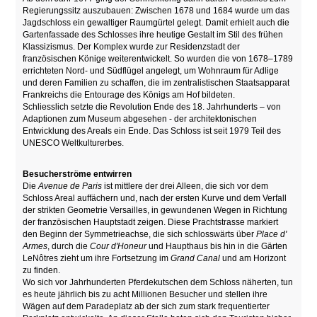
Regierungssitz auszubauen: Zwischen 1678 und 1684 wurde um das
Jagdschloss ein gewaltiger Raumgürtel gelegt. Damit erhielt auch die
Gartenfassade des Schlosses ihre heutige Gestalt im Stil des frühen
Klassizismus. Der Komplex wurde zur Residenzstadt der
französischen Könige weiterentwickelt. So wurden die von 1678–1789
errichteten Nord- und Südflügel angelegt, um Wohnraum für Adlige
und deren Familien zu schaffen, die im zentralistischen Staatsapparat
Frankreichs die Entourage des Königs am Hof bildeten.
Schliesslich setzte die Revolution Ende des 18. Jahrhunderts – von
Adaptionen zum Museum abgesehen - der architektonischen
Entwicklung des Areals ein Ende. Das Schloss ist seit 1979 Teil des
UNESCO Weltkulturerbes.
Besucherströme entwirren
Die
Avenue de Paris
ist mittlere der drei Alleen, die sich vor dem
Schloss Areal auffächern und, nach der ersten Kurve und dem Verfall
der strikten Geometrie Versailles, in gewundenen Wegen in Richtung
der französischen Hauptstadt zeigen. Diese Prachtstrasse markiert
den Beginn der Symmetrieachse, die sich schlosswärts über
Place d'
Armes
, durch die
Cour d'Honeur
und Haupthaus bis hin in die Gärten
LeNôtres zieht um ihre Fortsetzung im
Grand Canal
und am Horizont
zu finden.
Wo sich vor Jahrhunderten Pferdekutschen dem Schloss näherten, tun
es heute jährlich bis zu acht Millionen Besucher und stellen ihre
Wägen auf dem Paradeplatz ab der sich zum stark frequentierter