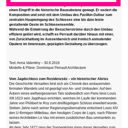
Kristallisationspunkt für die nationale Identität der
Grande Nation.
Nun hat Dominique Perrault im Zuge des Projekts
Grand Versailles
einen Eingriff in die historische Bausubstanz gewagt. Er
seziert die
Komposition und setzt mit dem Umbau des
Pavillon Dufour
zum
zentralen Haupteingang des Schlosses eine bis dato letzte
gestaltende Geste im Schlossensemble.
Während die Entwirrung der Besucherströme durch den Umbau
effizient gelöst wird, schafft es Perrault darüber hinaus mit einer,
von Zurückhaltung im Aussenbereich und ironisch anmutender
Opulenz im Innenraum, geprägten Gestaltung zu überzeugen.
Text: Anna Valentiny – 30.6.2016
Modelle & Pläne: Dominique Perrault Architecture
Vom Jagdschloss zum Residenzsitz – ein historischer Abriss
Die Geschichte Versailles liest sich als Chronik des andauernden
formalen Wandels und ist geprägt von An- und Umbauten: Auf den
Äckern eines weltvergessenen Tals südwestlich von Paris liess Louis
XIII 1623 sein Jagdhaus errichten, welches im Laufe der kommenden
Jahre von Philibert le Roy zum dreiflügeligen Schloss erweitert wurde.
Sieben Jahre nach seiner Regierungsübernahme entschied Louis XIV
den U-förmigen Mittelbau, den heutigen
Corps de Logis,
nach Plänen
seines Architekten Le Vau mit einem zusätzlichen Bau ummanteln zu
lassen.
Ab dem Jahr 1677 ging der Sonnenkönig dann daran Versailles zum