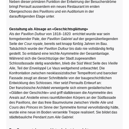
Neben dieser primären Funktion der Entwirrung der Besucherströme
bringt Perrault ausserdem ein neues Restaurant im ersten
Obergeschoss des Pavillons und ein Auditorium in der
darauffolgenden Etage unter.
Gestaltung als Absage an «Geschichtsglättung»
Als der
Pavillon Dufour
von 1818–1820 errichtet wurde war sein
formgebender Pate, der
Pavillon Gabriel
auf der gegenüberliegenden
Seite der
Cour royale,
bereits seit knapp fünfzig Jahren im Bau.
Tatsächlich wurde der
Pavillon Dufour
bis dato nie vollständig fertig
gestellt. So entstand eine leichte Asymmetrie der Gesamtanlage.
Während sich die Gesichtszüge der Stadt zugewandten
Schlossfassade stetig wandelten, blieb die Süd West Seite des
Vieille
Aile
, Teil der
Enveloppé
Le Vaus weitgehend unbeachtet. Die
Konfrontation zwischen neoklassizistischer Tempelfront und barocker
Fassade zeugt an dieser Schnittstelle von der baugeschichtlichen
Entwicklung des Schlosses. Hier setzt Perraults Entwurf an:
Der französische Architekt verweigerte sich einem gestalterischen
«Glätten der Geschichte» und griff stattdessen die Asymmetrie des
Areals auf: Anstelle eines raumfüllenden Körpers an der Südfassade
des Pavillons, der das freie Baumvolume zwischen
Vieille Aile
und
Cours des Princes
im Sinne der Symmetrie formal vervollständig hätte,
wurde eine neue im Boden versenkte Treppe realisiert. Sie bildet das
städtebauliche Pendant zum
Aile Gabriel.