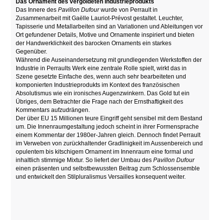
Das Ornament des vergoldeten Industrieprodukts
Das Innere des
Pavillon Dufour
wurde von Perrault in
Zusammenarbeit mit Gaëlle Lauriot-Prévost gestaltet. Leuchter,
Tapisserie und Metallarbeiten sind an Variationen und Ableitungen vor
Ort gefundener Details, Motive und Ornamente inspiriert und bieten
der Handwerklichkeit des barocken Ornaments ein starkes
Gegenüber.
Während die Auseinandersetzung mit grundlegenden Werkstoffen der
Industrie in Perraults Werk eine zentrale Rolle spielt, wirkt das in
Szene gesetzte Einfache des, wenn auch sehr bearbeiteten und
komponierten Industrieprodukts im Kontext des französischen
Absolutismus wie ein ironisches Augenzwinkern. Das Gold tut ein
Übriges, dem Betrachter die Frage nach der Ernsthaftigkeit des
Kommentars aufzudrängen.
Der über EU 15 Millionen teure Eingriff geht sensibel mit dem Bestand
um. Die Innenraumgestaltung jedoch scheint in ihrer Formensprache
einem Kommentar der 1980er-Jahren gleich. Dennoch findet Perrault
im Verweben von zurückhaltender Gradlinigkeit im Aussenbereich und
opulentem bis kitschigem Ornament im Innenraum eine formal und
inhaltlich stimmige Mixtur. So liefert der Umbau des
Pavillon Dufour
einen präsenten und selbstbewussten Beitrag zum Schlossensemble
und entwickelt den Stilpluralismus Versailles konsequent weiter.