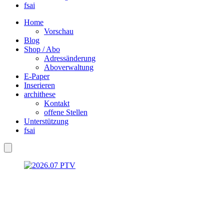
fsai
Home
Vorschau
Blog
Shop / Abo
Adressänderung
Aboverwaltung
E-Paper
Inserieren
archithese
Kontakt
offene Stellen
Unterstützung
fsai