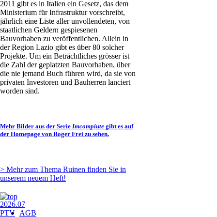
2011 gibt es in Italien ein Gesetz, das dem
Ministerium für Infrastruktur vorschreibt,
jährlich eine Liste aller unvollendeten, von
staatlichen Geldern gespiesenen
Bauvorhaben zu veröffentlichen. Allein in
der Region Lazio gibt es über 80 solcher
Projekte. Um ein Beträchtliches grösser ist
die Zahl der geplatzten Bauvorhaben, über
die nie jemand Buch führen wird, da sie von
privaten Investoren und Bauherren lanciert
worden sind.
Mehr Bilder aus der Serie
Imcompiute
gibt es auf
der Homepage von Roger Frei zu sehen.
> Mehr zum Thema Ruinen finden Sie in
unserem neuem Heft!
Navigation
AGB
überspringen