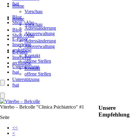
fsai
Home
Vorschau
Blog
Home
Shop / Abo
Vorschau
Adressänderung
Blog
Aboverwaltung
Shop / Abo
E-Paper
Adressänderung
Inserieren
Aboverwaltung
archithese
E-Paper
Kontakt
Inserieren
offene Stellen
archithese
Unterstützung
Kontakt
fsai
offene Stellen
Unterstützung
fsai
Viterbo – Belcolle "Clinica Psichiatrico" #1
Unsere
Empfehlung
Seite
<<
<