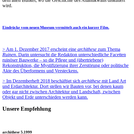
dem alten Bunker, wo die Geschichte des Atlantikwalls diskutiert
wird.
Eindrücke vom neuen Museum vermittelt auch ein kurzer Film.
> Am 1. Dezember 2017 erscheint eine
archithese
zum Thema
Ruinen
. Darin untersucht die Redaktion unterschiedliche Facetten
ruinöser Bauwerke – so die Pflege und (übertriebene)
Rekonstruktion, die Mystifizierung ihrer Zerstörung oder politische
Akte des Überformens und Versteckens.
> Im Dezemberheft 2018 beschäftigt sich
archithese
mit Land Art
und Erdarchitektur. Dort stellen wir Bauten vor, bei denen kaum
oder gar nicht zwischen Architektur und Landschaft, zwischen
Objekt und Erde unterschieden werden kann.
Unsere Empfehlung
archithese 5.1999