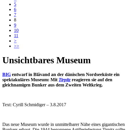
5
6
7
8
9
10
11
>
>>
Unsichtbares Museum
BIG
entwarf in Blåvand an der dänischen Nordseeküste ein
spektakuläres Museum: Mit
Tirpitz
reagieren sie auf den
gleichnamigen Bunker aus dem Zweiten Weltkrieg.
Text: Cyrill Schmidiger – 3.8.2017
Das neue Museum wurde in unmittelbarer Nähe eines gigantischen
Bunkers erbaut. Die 1944 begonnene Artilleriefestung Tirpitz sollte