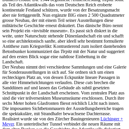
als Teil des Atlantikwalls das vom Deutschen Reich eroberte
kontinentale Festland schützen, wurde von der Besatzungsmacht
aber nie fertiggestellt. Nun ergänzte BIG einen 2 500 Quadratmeter
grosse Neubau, der mit einem Teil seiner Ausstellungen diese
militärische Geschichte erneut diskutiert. Das dänische Büro nennt
sein Projekt ein «invisible museum». Es passt sich diskret in die
weite, unter Naturschutz stehende Dünenlandschaft ein und schafft
so eine architektonisch sanfte, aber ideell sehr bestimmt formulierte
Antithese zum Kriegsrelikt: Kontrastierend zum isoliert dastehenden
Betonbunker kommuniziert das
Tirpitz
mit der Natur und suggeriert
auf den ersten Blick sogar eine nahtlose Einbettung in die
Landschaft.
Der Neubau nimmt drei verschiedene Sammlungen und eine Galerie
für Sonderausstellungen in sich auf. Sie ordnen sich um einen
rechteckigen Platz an, von dessen Eckpunkte lineare Passagen in
alle vier Himmelsrichtungen verlaufen. Diese
cuts
brechen die
Sanddünen auf und lassen das Gebäude als subtil gesetzten
Schnittpunkt in der Landschaft erscheinen. Vom zentralen Platz aus
sind die vier teilversenkten Museumsräume erschlossen. Durch ihre
sechs Meter hohen Glasfronten fliesst reichlich Licht nach innen.
Die imposanten Sichtbetonmauern der Ausstellungsbereiche tragen
die spektakuläre, mit Strandhafer bewachsene Dachterrasse.
Realisiert wurde sie von den Zürcher Bauingenieuren
Lüchinger +
Meyer
. Ein unterirdischer Tunnel verbindet die neuen Räume mit