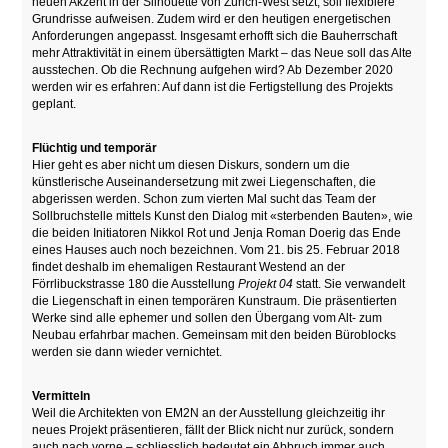
neuen Akzent in der Silhouette von Zürich-West setzt, soll flexiblere
Grundrisse aufweisen. Zudem wird er den heutigen energetischen
Anforderungen angepasst. Insgesamt erhofft sich die Bauherrschaft
mehr Attraktivität in einem übersättigten Markt – das Neue soll das Alte
ausstechen. Ob die Rechnung aufgehen wird? Ab Dezember 2020
werden wir es erfahren: Auf dann ist die Fertigstellung des Projekts
geplant.
Flüchtig und temporär
Hier geht es aber nicht um diesen Diskurs, sondern um die
künstlerische Auseinandersetzung mit zwei Liegenschaften, die
abgerissen werden. Schon zum vierten Mal sucht das Team der
Sollbruchstelle mittels Kunst den Dialog mit «sterbenden Bauten», wie
die beiden Initiatoren Nikkol Rot und Jenja Roman Doerig das Ende
eines Hauses auch noch bezeichnen. Vom 21. bis 25. Februar 2018
findet deshalb im ehemaligen Restaurant Westend an der
Förrlibuckstrasse 180 die Ausstellung
Projekt 04
statt. Sie verwandelt
die Liegenschaft in einen temporären Kunstraum. Die präsentierten
Werke sind alle ephemer und sollen den Übergang vom Alt- zum
Neubau erfahrbar machen. Gemeinsam mit den beiden Büroblocks
werden sie dann wieder vernichtet.
Vermitteln
Weil die Architekten von EM2N an der Ausstellung gleichzeitig ihr
neues Projekt präsentieren, fällt der Blick nicht nur zurück, sondern
auch nach vorne – schliesslich bedeutet ein Abbruch immer auch