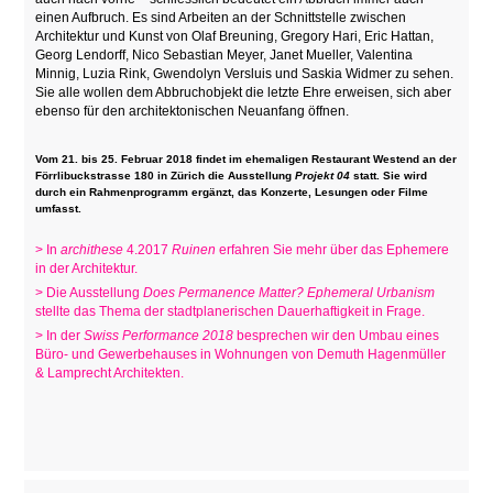
einen Aufbruch. Es sind Arbeiten an der Schnittstelle zwischen
Architektur und Kunst von Olaf Breuning, Gregory Hari, Eric Hattan,
Georg Lendorff, Nico Sebastian Meyer, Janet Mueller, Valentina
Minnig, Luzia Rink, Gwendolyn Versluis und Saskia Widmer zu sehen.
Sie alle wollen dem Abbruchobjekt die letzte Ehre erweisen, sich aber
ebenso für den architektonischen Neuanfang öffnen.
Vom 21. bis 25. Februar 2018 findet im ehemaligen Restaurant Westend an der
Förrlibuckstrasse 180 in Zürich die Ausstellung
Projekt 04
statt. Sie wird
durch ein Rahmenprogramm ergänzt, das Konzerte, Lesungen oder Filme
umfasst.
> In
archithese
4.2017
Ruinen
erfahren Sie mehr über das Ephemere
in der Architektur.
> Die Ausstellung
Does Permanence Matter? Ephemeral Urbanism
stellte das Thema der stadtplanerischen Dauerhaftigkeit in Frage.
> In der
Swiss Performance 2018
besprechen wir den Umbau eines
Büro- und Gewerbehauses in Wohnungen von Demuth Hagenmüller
& Lamprecht Architekten.