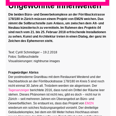
Ungewohnte Innenwelten
Die beiden Büro- und Gewerbekomplexe an der Förrlibuckstrasse
178/180 in Zürich müssen einem Projekt von EM2N weichen. Das
nimmt die Sollbruchstelle zum Anlass, um zwischen dem Alt- und
Neubau künstlerisch zu vermitteln. Im Rahmen des
Projekts 04
sind noch vom 21. bis 25. Februar 2018 erfrischende Installationen
zu sehen. Kunst und Architektur treten in einen Dialog, der ganz im
Zeichen des Ephemeren steht.
Text: Cyrill Schmidiger – 19.2.2018
Fotos: Sollbruchstelle
Visualisierungen: nightnurse images
Fragwürdiger Abriss
Der postmoderne Granitbau mit dem Restaurant Westend und der
Nachbarblock an der Förrlibuckstrasse 178/180 im Kreis 5 sind noch
nicht einmal 30 Jahre alt. Trotzdem werden sie abgerissen. Der
Tagesanzeiger
berichtete 2016, dass rund ein Drittel der Räume leer
stehen. Dieses Phänomen ist nicht neu, gibt es doch – nicht nur in
Zürich – seit mehreren Jahren ein Überangebot an Büro- und
Gewerbeflächen. So erstaunt es, dass das Projekt von
EM2N
wiederum ein solches Nutzungsangebot vorsieht. Der dreiteilige
Gebäudekomplex, bei dem ein 68 Meter hohes Hochhaus einen