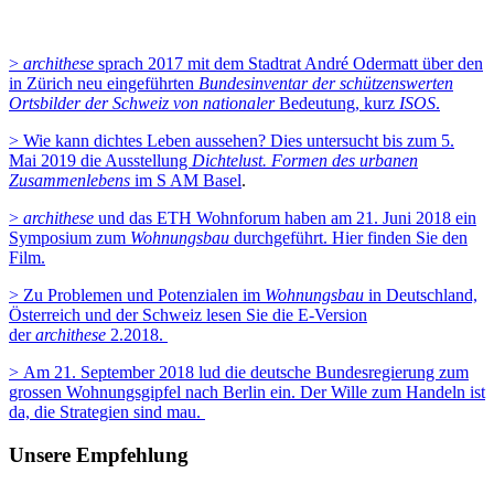
>
archithese
sprach 2017 mit dem Stadtrat André Odermatt über den
in Zürich neu eingeführten
Bundesinventar der schützenswerten
Ortsbilder der Schweiz von nationaler
Bedeutung, kurz
ISOS
.
> Wie kann dichtes Leben aussehen? Dies untersucht bis zum 5.
Mai 2019 die Ausstellung
Dichtelust. Formen des urbanen
Zusammenlebens
im S AM Basel
.
>
archithese
und das ETH Wohnforum haben am 21. Juni 2018 ein
Symposium zum
Wohnungsbau
durchgeführt. Hier finden Sie den
Film.
> Zu Problemen und Potenzialen im
Wohnungsbau
in Deutschland,
Österreich und der Schweiz lesen Sie die E-Version
der
archithese
2.2018.
> Am 21. September 2018 lud die deutsche Bundesregierung zum
grossen Wohnungsgipfel nach Berlin ein. Der Wille zum Handeln ist
da, die Strategien sind mau.
Unsere Empfehlung