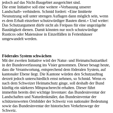
jedoch auf das Nicht-Baugebiet ausgerichtet sind.
Die erste Initiative soll eine weitere «Verbauung unserer
Landschaft» verhindern. Schmid fordert: «Eine limitierte
Neunutzung soll unter strengen Auflagen dann möglich sein, wenn
es dem Erhalt einzelner schutzwürdiger Bauten dient.» Und weiter:
Das Schutzargument dürfe nicht als Freipass für eine ungezügelte
Bautätigkeit dienen. Damit könnten nur noch schutzwürdige
Rusticos oder Maiensässe in Einzelfällen in Ferienhäuser
umgewandelt werden.
Föderales System schwächen
Mit der zweiten Initiative wird der Natur- und Heimatschutzartikel
in der Bundesverfassung ins Visier genommen. Dieser besagt heute,
dass die Verantwortung, entsprechend dem föderalen System, auf
kantonaler Ebene liegt. Die Kantone würden den Schutzauftrag
derzeit jedoch unterschiedlich ernst nehmen, so Schmid. Wenn es
nach dem Schweizer Heimatschutz ginge, soll deshalb der Bund
künftig ein stärkeres Mitspracherecht erhalten. Dieser führt
immerhin bereits drei wichtige Inventare: das Bundesinventar der
Landschaften und Naturdenkmäler, das Bundesinventar der
schützenswerten Ortsbilder der Schweiz von nationaler Bedeutung
sowie das Bundesinventar der historischen Verkehrswege der
Schweiz.