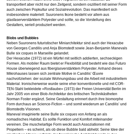
transportiert aber nicht nur den Zeitgeist, sondern oszilliert mit seiner Form
auch zwischen Popkultur und Sozialrevolution. Das manifestiert sich
insbesondere materiell: Suuronens Ikone besteht vor allem aus
glasfaserverstärktem Polyester und sollte, so die Vorstellung des
Gestalters, seriell produziert werden.
Blobs und Bubbles
Neben Suuronens futuristischer Miniarchitektur sind auch der Hexacube
von Georges Candilis und Anja Blomstedt sowie Jean-Benjamin Manevals
Bulle six coques in Marseille gelandet.
Der Hexacube (1972) ist ein Würfel mit seitlich addierten, sechseckigen
Formen. Als mobiler Raum bietet er Flexibilität und besteht wie das Futuro
House überwiegend aus fiberglasverstärktem Polyester. Anhand dieses
Mikrohauses lassen sich zentrale Motive in Candilis’ Œuvre
nachvollziehen: der soziale Wohnungsbau und die Arbeit mit industriellem
Material. Ironischerweise wurde seine eher konventionelle und mit COR-
TEN-Stahl bekleidete «Rostlaube» (1973) der Freien Universität Berlin im
Jahr 2005 von einer Blob-Architektur des britischen Technikästheten
Norman Foster ergänzt. Seine Gestaltung erinnert durch ihre biomorphe
Form durchaus an Science-Fiction – und somit wiederum an Candilis’ und
Blomstedts Visionen.
Maneval imaginierte seine Bulle six coques von Anfang an als
nomadisches Habitat. Es sollte Funktion und Komfort miteinander
vereinen. Die muschelartige Form weckt auch Assoziationen mit
Propellern – es scheint, als ob diese Bubble bald abhebt. Seine Idee der