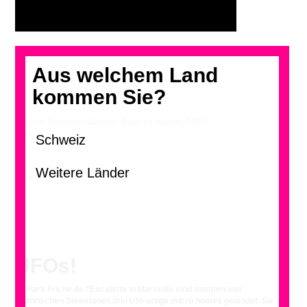
Aus welchem Land
kommen Sie?
Jean-Benjamin Maneval, Bulle six coques, 1967
<
UFOs!
Im Park Friche de l’Escalette in Marseille sind inmitten von
historischen Steinruinen drei Ufo-artige
micro homes
gelandet. Sie