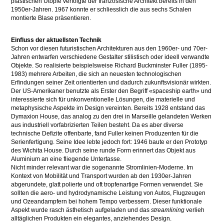
plastischen Utopie verfolgte der französische Architekt bereits in den
1950er-Jahren. 1967 konnte er schliesslich die aus sechs Schalen
montierte Blase präsentieren.
Einfluss der aktuellsten Technik
Schon vor diesen futuristischen Architekturen aus den 1960er- und 70er-
Jahren entwarfen verschiedene Gestalter stilistisch oder ideell verwandte
Objekte. So realisierte beispielsweise Richard Buckminster Fuller (1895-
1983) mehrere Arbeiten, die sich an neuesten technologischen
Erfindungen seiner Zeit orientierten und dadurch zukunftsvisionär wirkten.
Der US-Amerikaner benutzte als Erster den Begriff «spaceship earth» und
interessierte sich für unkonventionelle Lösungen, die materielle und
metaphysische Aspekte im Design vereinten. Bereits 1928 entstand das
Dymaxion House, das analog zu den drei in Marseille gelandeten Werken
aus industriell vorfabrizierten Teilen besteht. Da es aber diverse
technische Defizite offenbarte, fand Fuller keinen Produzenten für die
Serienfertigung. Seine Idee lebte jedoch fort: 1946 baute er den Prototyp
des Wichita House. Durch seine runde Form erinnert das Objekt aus
Aluminium an eine fliegende Untertasse.
Nicht minder relevant war die sogenannte Stromlinien-Moderne. Im
Kontext von Mobilität und Transport wurden ab den 1930er-Jahren
abgerundete, glatt polierte und oft tropfenartige Formen verwendet. Sie
sollten die aero- und hydrodynamische Leistung von Autos, Flugzeugen
und Ozeandampfern bei hohem Tempo verbessern. Dieser funktionale
Aspekt wurde rasch ästhetisch aufgeladen und das
streamlining
verlieh
alltäglichen Produkten ein elegantes, anziehendes Design.