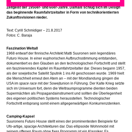
dokumentieren im Rahmen der Ausstellung
Plastic Utopia
den
Zeitgeist der 1950er- und 60er-Jahre. Damals schlug sich Im Design
das beginnende Raumfahrtzeitalter in Form von technikorientierten
Zukunftsvisionen nieder.
Text: Cyrill Schmidiger – 21.8.2017
Fotos: C. Baraja
Faszination Weltall
1968 entwarf der finnische Architekt Matti Suuronen sein legendäres
Futuro House. In einer euphorischen Aufbruchsstimmung entstanden,
dokumentiert es den Glauben an den technologischen Fortschritt und stellt
ein faszinierendes Kapitel im Raumfahrtzeitalter dar. Dieses begann 1957,
als der sowjetische Satellit Sputnik 1 ins All geschossen wurde. 1969 hielt
die Menschheit erneut den Atem an – mit der Mondlandung gingen die
USA im
space race
mit der Sowejtunion in Führung. Der Kalte Krieg setzte
sich im Universum fort, denn die Weltraumprogramme dienten beiden
Supermächten als Propagandainstrument und sollten die Überlegenheit
des eigenen politischen Systems herausstellen. Technologischer
Fortschritt entsprang somit einem allgegenwärtigen Konkurrenzdenken.
Camping-Kapsel
Suuronens Futuro House stellt eines der prominentesten Beispiele für
Ufo-artige, spacige Architekturen dar. Das ellipsoide Wohnmobil mit
seinem offenen Raum ohne fixes Programm ist ein Klassiker. Es