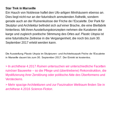
Star Trek in Marseille
Ein Hauch von Noblesse haftet den Ufo-artigen Minihäusern ebenso an.
Dies liegt nicht nur an der futuristisch anmutenden Ästhetik, sondern
gerade auch an der Ruinenkulisse der Friche de l’Escalette. Der Park für
Skulptur und Architektur befindet sich auf einer Brache, die eine Bleifabrik
hinterliess. Mit ihren Ausstellungskonzepten nehmen die Kuratoren die
karge und zugleich poetische Stimmung des Ortes auf.
Plastic Utopia
ist
eine futuristische Zeitreise in die Vergangenheit, die noch bis zum 30.
September 2017 erlebt werden kann.
Die Ausstellung
Plastic Utopia
im Skulpturen- und Architekturpark Friche de l'Escalette
in Marseille dauert bis zum 30. September 2017. Der Eintritt ist kostenlos.
> In
archithese
4.2017
Ruinen
untersuchen wir unterschiedliche Facetten
ruinöser Bauwerke – so die Pflege und (übertriebene) Rekonstruktion, die
Mystifizierung ihrer Zerstörung oder politische Akte des Überformens und
Versteckens.
> Mehr spacige Architekturen und zur Faszination Weltraum finden Sie in
archithese
4.2016
Science-Fiction
.