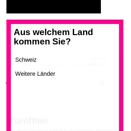
Aus welchem Land
kommen Sie?
Klicken Sie auf das Bild, um durch die Galerie zu blättern.
Penzel Valier, Haus Langstrasse, 2017 (Foto: Georg Aerni)
<
>
Türöffner
Der Verein
Open House
ermöglicht am kommenden Wochenende