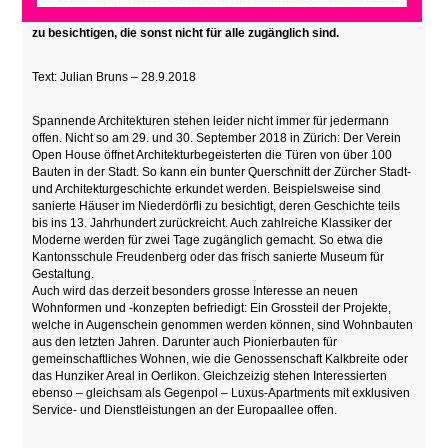
(29. und 30. September 2018) aussergewöhnliche Häuser in Zürich
zu besichtigen, die sonst nicht für alle zugänglich sind.
Text: Julian Bruns – 28.9.2018
Spannende Architekturen stehen leider nicht immer für jedermann
offen. Nicht so am 29. und 30. September 2018 in Zürich: Der Verein
Open House öffnet Architekturbegeisterten die Türen von über 100
Bauten in der Stadt. So kann ein bunter Querschnitt der Zürcher Stadt-
und Architekturgeschichte erkundet werden. Beispielsweise sind
sanierte Häuser im Niederdörfli zu besichtigt, deren Geschichte teils
bis ins 13. Jahrhundert zurückreicht. Auch zahlreiche Klassiker der
Moderne werden für zwei Tage zugänglich gemacht. So etwa die
Kantonsschule Freudenberg oder das frisch sanierte Museum für
Gestaltung.
Auch wird das derzeit besonders grosse Interesse an neuen
Wohnformen und -konzepten befriedigt: Ein Grossteil der Projekte,
welche in Augenschein genommen werden können, sind Wohnbauten
aus den letzten Jahren. Darunter auch Pionierbauten für
gemeinschaftliches Wohnen, wie die Genossenschaft Kalkbreite oder
das Hunziker Areal in Oerlikon. Gleichzeizig stehen Interessierten
ebenso – gleichsam als Gegenpol – Luxus-Apartments mit exklusiven
Service- und Dienstleistungen an der Europaallee offen.