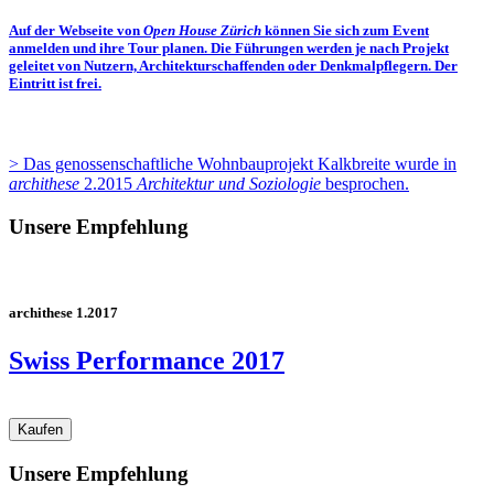
Auf der Webseite von
Open House Zürich
können Sie sich zum Event
anmelden und ihre Tour planen. Die Führungen werden je nach Projekt
geleitet von Nutzern, Architekturschaffenden oder Denkmalpflegern. Der
Eintritt ist frei.
> Das genossenschaftliche Wohnbauprojekt Kalkbreite wurde in
archithese
2.2015
Architektur und Soziologie
besprochen.
Unsere Empfehlung
archithese 1.2017
Swiss Performance 2017
Unsere Empfehlung