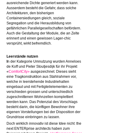
ausreichende Dichte generiert werden kann.
Ausserdem besteht die Gefahr, dass solche
Architekturen, den bisherigen
Containersiedlungen gleich, soziale
Segregation und die Herausbildung von
gefährlichen Parallelgesellschaften befördern.
Auch die Gestaltung der Module, die an Zelte
erinnert und einen gewissen Lager-chic
versprüht, wirkt befremdlich.
Leerstände nutzen
I
n der Kategorie Umnutzung wurden Anneloes
de Koff und Pieter Stoutjesdijk für ihr Projekt
«
ComfortCity»
ausgezeichnet. Dieses sieht
eine Tragkonstruktion aus Stahlrahmen vor,
welche in leerstehende Industriehallen
eingebaut und mit Fertigteilelementen zu
verschieden grossen und unterschiedlich
zugeschnittenen Wohnzellen komplettiert
werden kann. Das Potenzial des Vorschlags
besteht darin, die künftigen Bewohner ihre
eigenen Vorstellungen bei der Disposition der
Grundrisse einbringen zu lassen.
Doch wirklich innovativ ist diese Idee nicht: the
next ENTERprise architects haben zum