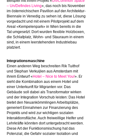
Beispiel mit ihrem Projekt «
Un/Common Space
– Un/Defindes Living
», das noch bis November
im österreichischen Pavillon auf der Architektur-
Biennale in Venedig zu sehen ist, diese Lösung
vorgedacht und mit einem Pilotprojekt auf dem
Areal «Kempelenpark» in Wien bereits in die
Tat umgesetzt: Dort wurden flexible Holzboxen,
die Schlafplatz, Wohn- und Stauraum in einem
sind, in einem leerstehenden Industriebau
platziert.
Integrationsmaschine
Einen anderen Weg beschreiten Rik Tuithof
und Stephan Verkuijlen aus Amsterdam mit
ihrem Entwurf «
Hotel – Nice to Meet You!
». Er
sieht die Kombination aus einem Hotel und
einer Unterkunft für Migranten vor. Das
Gebäude soll dabei als Transformator wirken
und der Integration Vorschub leisten: Das Hotel
bietet den Neuankömmlingen Arbeitsplätze,
generiert Einnahmen zur Finanzierung des
Projekts und wird zur wichtigen sozialen
Interaktionsfläche. Auch freiweillige Helfer und
Lehrkräfte könnten dort untergebracht werden.
Diese Art der Funktionsmischung hat das
Potenzial, die Gefahr sozialer Isolation und