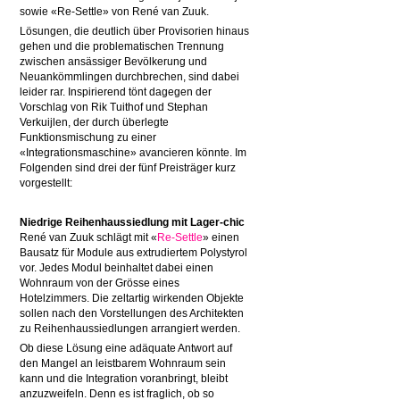
sowie «Re-Settle» von René van Zuuk.
Lösungen, die deutlich über Provisorien hinaus
gehen und die problematischen Trennung
zwischen ansässiger Bevölkerung und
Neuankömmlingen durchbrechen, sind dabei
leider rar. Inspirierend tönt dagegen der
Vorschlag von Rik Tuithof und Stephan
Verkuijlen, der durch überlegte
Funktionsmischung zu einer
«Integrationsmaschine» avancieren könnte. Im
Folgenden sind drei der fünf Preisträger kurz
vorgestellt:
Niedrige Reihenhaussiedlung mit Lager-chic
René van Zuuk schlägt mit «
Re-Settle
» einen
Bausatz für Module aus extrudiertem Polystyrol
vor. Jedes Modul beinhaltet dabei einen
Wohnraum von der Grösse eines
Hotelzimmers. Die zeltartig wirkenden Objekte
sollen nach den Vorstellungen des Architekten
zu Reihenhaussiedlungen arrangiert werden.
Ob diese Lösung eine adäquate Antwort auf
den Mangel an leistbarem Wohnraum sein
kann und die Integration voranbringt, bleibt
anzuzweifeln. Denn es ist fraglich, ob so