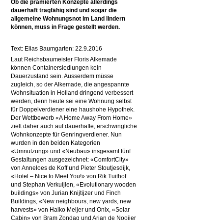
Ob die prämierten Konzepte allerdings
dauerhaft tragfähig sind und sogar die
allgemeine Wohnungsnot im Land lindern
können, muss in Frage gestellt werden.
Text: Elias Baumgarten: 22.9.2016
Laut Reichsbaumeister Floris Alkemade
können Containersiedlungen kein
Dauerzustand sein. Ausserdem müsse
zugleich, so der Alkemade, die angespannte
Wohnsituation in Holland dringend verbessert
werden, denn heute sei eine Wohnung selbst
für Doppelverdiener eine haushohe Hypothek.
Der Wettbewerb «A Home Away From Home»
zielt daher auch auf dauerhafte, erschwingliche
Wohnkonzepte für Genringverdiener. Nun
wurden in den beiden Kategorien
«Umnutzung» und «Neubau» insgesamt fünf
Gestaltungen ausgezeichnet: «ComfortCity»
von Anneloes de Koff und Pieter Stoutjesdijk,
«Hotel – Nice to Meet You!» von Rik Tuithof
und Stephan Verkuijlen, «Evolutionary wooden
buildings» von Jurian Knijtijzer und Finch
Buildings, «New neighbours, new yards, new
harvests» von Haiko Meijer und Onix, «Solar
Cabin» von Bram Zondag und Arjan de Nooijer