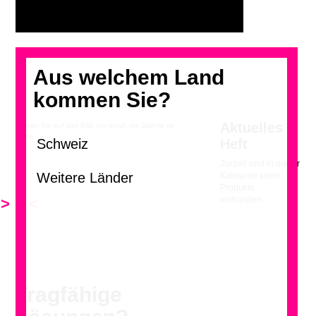
Aus welchem Land
kommen Sie?
Aktuelles
Klicken Sie auf das Bild, um durch die Galerie zu
blättern.
Heft
Zurzeit sind in dieser
Kategorie keine
Produkte
>
<
vorhanden.
Tragfähige