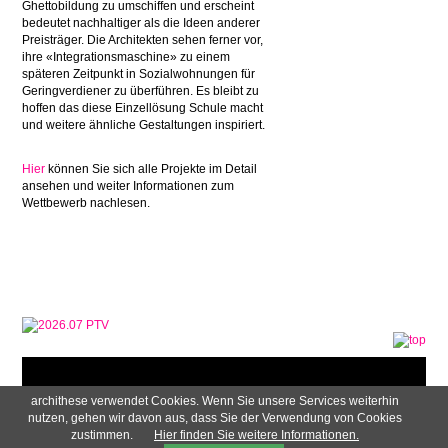
Ghettobildung zu umschiffen und erscheint
bedeutet nachhaltiger als die Ideen anderer
Preisträger. Die Architekten sehen ferner vor,
ihre «Integrationsmaschine» zu einem
späteren Zeitpunkt in Sozialwohnungen für
Geringverdiener zu überführen. Es bleibt zu
hoffen das diese Einzellösung Schule macht
und weitere ähnliche Gestaltungen inspiriert.
Hier
können Sie sich alle Projekte im Detail
ansehen und weiter Informationen zum
Wettbewerb nachlesen.
archithese verwendet Cookies. Wenn Sie unsere Services weiterhin
Navigation
AGB
Impressum
Newsletter
Datenschutzerklärung
nutzen, gehen wir davon aus, dass Sie der Verwendung von Cookies
überspringen
Zahlung & Versand
zustimmen.
Hier finden Sie weitere Informationen.