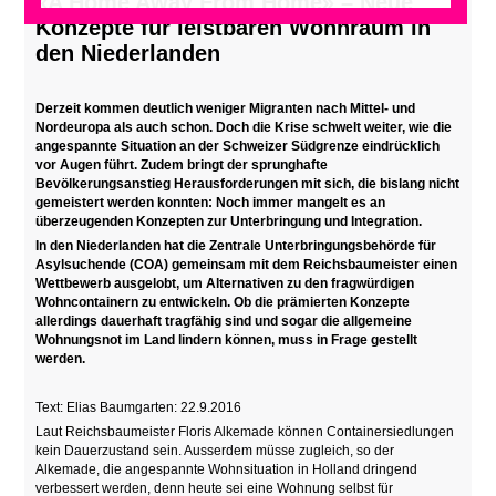
«A Home Away From Home» – Neue
Konzepte für leistbaren Wohnraum in
den Niederlanden
Derzeit kommen deutlich weniger Migranten nach Mittel- und
Nordeuropa als auch schon. Doch die Krise schwelt weiter, wie die
angespannte Situation an der Schweizer Südgrenze eindrücklich
vor Augen führt. Zudem bringt der sprunghafte
Bevölkerungsanstieg Herausforderungen mit sich, die bislang nicht
gemeistert werden konnten: Noch immer mangelt es an
überzeugenden Konzepten zur Unterbringung und Integration.
In den Niederlanden hat die Zentrale Unterbringungsbehörde für
Asylsuchende (COA) gemeinsam mit dem Reichsbaumeister einen
Wettbewerb ausgelobt, um Alternativen zu den fragwürdigen
Wohncontainern zu entwickeln. Ob die prämierten Konzepte
allerdings dauerhaft tragfähig sind und sogar die allgemeine
Wohnungsnot im Land lindern können, muss in Frage gestellt
werden.
Text: Elias Baumgarten: 22.9.2016
Laut Reichsbaumeister Floris Alkemade können Containersiedlungen
kein Dauerzustand sein. Ausserdem müsse zugleich, so der
Alkemade, die angespannte Wohnsituation in Holland dringend
verbessert werden, denn heute sei eine Wohnung selbst für