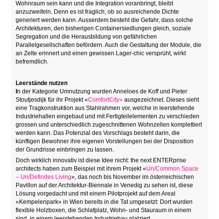
Wohnraum sein kann und die Integration voranbringt, bleibt
anzuzweifeln. Denn es ist fraglich, ob so ausreichende Dichte
generiert werden kann. Ausserdem besteht die Gefahr, dass solche
Architekturen, den bisherigen Containersiedlungen gleich, soziale
Segregation und die Herausbildung von gefährlichen
Parallelgesellschaften befördern. Auch die Gestaltung der Module, die
an Zelte erinnert und einen gewissen Lager-chic versprüht, wirkt
befremdlich.
Leerstände nutzen
I
n der Kategorie Umnutzung wurden Anneloes de Koff und Pieter
Stoutjesdijk für ihr Projekt «
ComfortCity»
ausgezeichnet. Dieses sieht
eine Tragkonstruktion aus Stahlrahmen vor, welche in leerstehende
Industriehallen eingebaut und mit Fertigteilelementen zu verschieden
grossen und unterschiedlich zugeschnittenen Wohnzellen komplettiert
werden kann. Das Potenzial des Vorschlags besteht darin, die
künftigen Bewohner ihre eigenen Vorstellungen bei der Disposition
der Grundrisse einbringen zu lassen.
Doch wirklich innovativ ist diese Idee nicht: the next ENTERprise
architects haben zum Beispiel mit ihrem Projekt «
Un/Common Space
– Un/Defindes Living
», das noch bis November im österreichischen
Pavillon auf der Architektur-Biennale in Venedig zu sehen ist, diese
Lösung vorgedacht und mit einem Pilotprojekt auf dem Areal
«Kempelenpark» in Wien bereits in die Tat umgesetzt: Dort wurden
flexible Holzboxen, die Schlafplatz, Wohn- und Stauraum in einem
sind, in einem leerstehenden Industriebau platziert.