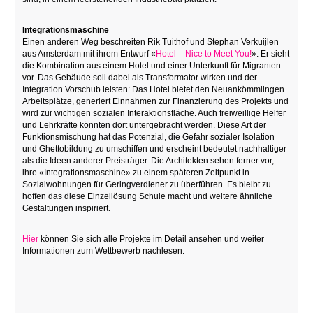
Integrationsmaschine
Einen anderen Weg beschreiten Rik Tuithof und Stephan Verkuijlen
aus Amsterdam mit ihrem Entwurf «
Hotel – Nice to Meet You!
». Er sieht
die Kombination aus einem Hotel und einer Unterkunft für Migranten
vor. Das Gebäude soll dabei als Transformator wirken und der
Integration Vorschub leisten: Das Hotel bietet den Neuankömmlingen
Arbeitsplätze, generiert Einnahmen zur Finanzierung des Projekts und
wird zur wichtigen sozialen Interaktionsfläche. Auch freiweillige Helfer
und Lehrkräfte könnten dort untergebracht werden. Diese Art der
Funktionsmischung hat das Potenzial, die Gefahr sozialer Isolation
und Ghettobildung zu umschiffen und erscheint bedeutet nachhaltiger
als die Ideen anderer Preisträger. Die Architekten sehen ferner vor,
ihre «Integrationsmaschine» zu einem späteren Zeitpunkt in
Sozialwohnungen für Geringverdiener zu überführen. Es bleibt zu
hoffen das diese Einzellösung Schule macht und weitere ähnliche
Gestaltungen inspiriert.
Hier
können Sie sich alle Projekte im Detail ansehen und weiter
Informationen zum Wettbewerb nachlesen.