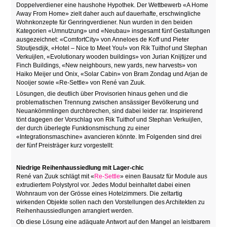
Doppelverdiener eine haushohe Hypothek. Der Wettbewerb «A Home
Away From Home» zielt daher auch auf dauerhafte, erschwingliche
Wohnkonzepte für Genringverdiener. Nun wurden in den beiden
Kategorien «Umnutzung» und «Neubau» insgesamt fünf Gestaltungen
ausgezeichnet: «ComfortCity» von Anneloes de Koff und Pieter
Stoutjesdijk, «Hotel – Nice to Meet You!» von Rik Tuithof und Stephan
Verkuijlen, «Evolutionary wooden buildings» von Jurian Knijtijzer und
Finch Buildings, «New neighbours, new yards, new harvests» von
Haiko Meijer und Onix, «Solar Cabin» von Bram Zondag und Arjan de
Nooijer sowie «Re-Settle» von René van Zuuk.
Lösungen, die deutlich über Provisorien hinaus gehen und die
problematischen Trennung zwischen ansässiger Bevölkerung und
Neuankömmlingen durchbrechen, sind dabei leider rar. Inspirierend
tönt dagegen der Vorschlag von Rik Tuithof und Stephan Verkuijlen,
der durch überlegte Funktionsmischung zu einer
«Integrationsmaschine» avancieren könnte. Im Folgenden sind drei
der fünf Preisträger kurz vorgestellt:
Niedrige Reihenhaussiedlung mit Lager-chic
René van Zuuk schlägt mit «
Re-Settle
» einen Bausatz für Module aus
extrudiertem Polystyrol vor. Jedes Modul beinhaltet dabei einen
Wohnraum von der Grösse eines Hotelzimmers. Die zeltartig
wirkenden Objekte sollen nach den Vorstellungen des Architekten zu
Reihenhaussiedlungen arrangiert werden.
Ob diese Lösung eine adäquate Antwort auf den Mangel an leistbarem