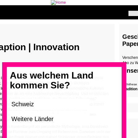
Gesc
Pape
aption | Innovation
Verschen
Abo zu W
Unse
Aus welchem Land
m Entwurf einen Originalitätsanspruch etabliert, der für breite
kommen Sie?
t. Dabei ist Adaption ein mindestens ebenso wichtiges
archithese
Imitation ist die Grundlage des Lernens. Fernöstliche Kulturen
Tradition
ertvoller an als eine halbherzige Neuschöpfung. Und ist nicht das
ende Verstehen von Vorbildern, die Basis des Entwerfens?
ozesse in der Bauausführung, die die Entwurfsplanung immer
ät von Bauteilen und Logistik macht eine zunehmende
hese fragt nach dem Umgang mit Referenzen und geht dem
daption in Entwurf, Konstruktion und Forschung nach.
 zum Kontextbegriff als persönliche Mythologie, Irina Davidovici
und Pascal Flammer zum Umgang mit Referenzen. Daneben steht der
ich, von Frank Werner und Harald Stühlinger, deren Beiträge den