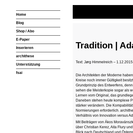
Home
Blog
Shop / Abo
E-Paper
Tradition | Ad
Inserieren
archithese
Text: Jørg Himmelreich – 1.12.2015
Unterstützung
fsai
Die Architekten der Moderne haben i
Kreise noch immer Gültigkeit besitz
Grundprinzip des Entwerfens, denn 
sehen die Meisterkopie sogar als w
Lernen vom Original, das grundleg
Daneben stehen heute komplexe Pr
stärker verändern. Die Kompabilit
Normierungen erforderlich. archit
Verhältnis von Innovation versus A
Mit Beiträgen von Ákos Moravánszky
über Christian Kerez, Aita Flury 
Blick nach Deutschland und Österre