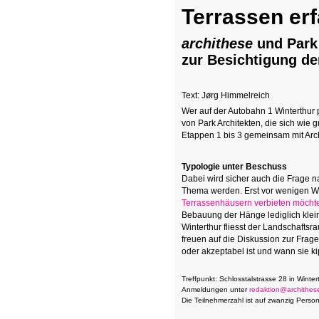
Terrassen er
archithese
und Park 
zur Besichtigung der
Text: Jørg Himmelreich
Wer auf der Autobahn 1 Winterthur 
von Park Architekten, die sich wi
Etappen 1 bis 3 gemeinsam mit Arc
Typologie unter Beschuss
Dabei wird sicher auch die Frage n
Thema werden. Erst vor wenigen 
Terrassenhäusern verbieten möcht
Bebauung der Hänge lediglich klein
Winterthur fliesst der Landschaftsr
freuen auf die Diskussion zur Fra
oder akzeptabel ist und wann sie k
Treffpunkt: Schlosstalstrasse 28 in Winte
Anmeldungen unter
redaktion@archithes
Die Teilnehmerzahl ist auf zwanzig Perso