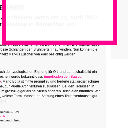
fassen
Architekten laden am 21. April 2017
 Terraces in Winterthur ein.
passiert, hat sie sicher längst wahrgenommen: Die Terrasshäuser
e grosse Schlangen den Brühlberg hinaufwinden. Nun können die
hitekt Markus Lüscher von Park besichtig werden.
ach der typologischen Eignung für Ort- und Landschaftsbild ein
Wochen wurde bekannt, dass
Ennetbaden den Bau von
e
. Mario Botta stimmte prompt zu und forderte statt grossflächiger
e, punktuelle Architekturen zuzulassen. Bei den Terrassen in
aum grosszügiger als bei vielen anderen Beispielen hindurch. Wir
ge, welche Form, Masse und Setzung eines Terrassenhauses gut
ippen.
rthur um 17 Uhr
e.ch
nen beschränkt.