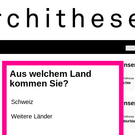
Unse
Aus welchem Land
archithese
kommen Sie?
Dichte
Unse
archithese
Suburbia