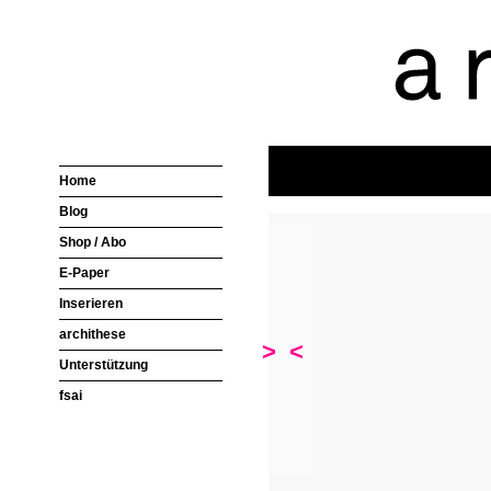
Home
Blog
Shop / Abo
E-Paper
Inserieren
archithese
>
<
Unterstützung
fsai