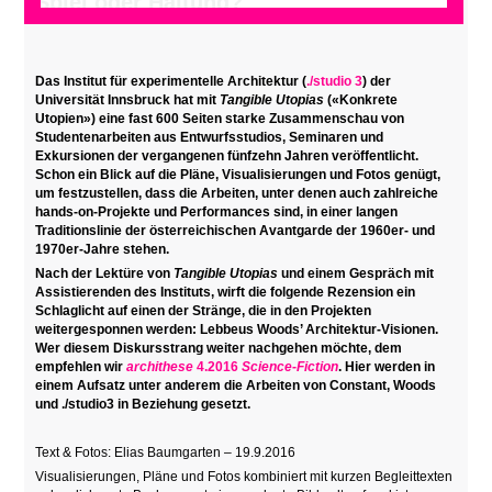
Spiel oder Haltung?
Das Institut für experimentelle Architektur (
./studio 3
) der
Universität Innsbruck hat mit
Tangible Utopias
(«Konkrete
Utopien») eine fast 600 Seiten starke Zusammenschau von
Studentenarbeiten aus Entwurfsstudios, Seminaren und
Exkursionen der vergangenen fünfzehn Jahren veröffentlicht.
Schon ein Blick auf die Pläne, Visualisierungen und Fotos genügt,
um festzustellen, dass die Arbeiten, unter denen auch zahlreiche
hands-on-Projekte und Performances sind, in einer langen
Traditionslinie der österreichischen Avantgarde der 1960er- und
1970er-Jahre stehen.
Nach der Lektüre von
Tangible Utopias
und einem Gespräch mit
Assistierenden des Instituts, wirft die folgende Rezension ein
Schlaglicht auf einen der Stränge, die in den Projekten
weitergesponnen werden: Lebbeus Woods’ Architektur-Visionen.
Wer diesem Diskursstrang weiter nachgehen möchte, dem
empfehlen wir
archithese
4.2016
Science-Fiction
. Hier werden in
einem Aufsatz unter anderem die Arbeiten von Constant, Woods
und ./studio3 in Beziehung gesetzt.
Text & Fotos: Elias Baumgarten – 19.9.2016
Visualisierungen, Pläne und Fotos kombiniert mit kurzen Begleittexten