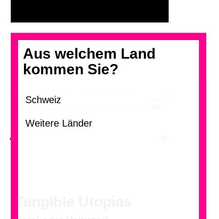
Aus welchem Land
kommen Sie?
Klicken Sie auf das Bild, um durch die Galerie zu blättern.
Studio «Godzilla Gardening» im Sommersemester 2011
<
>
Tangible Utopias