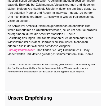
müssen, sollen die praktischen Arbeiten im Studium doch verhindern,
dass die Entwürfe bei Zeichnungen, Visualisierungen und Modellen
stehen bleiben: Als «konkrete Utopien» zielen sie am Ende darauf ab
– so betonten Prenner und Rauch im Interview – gebaut zu werden.
Und man möchte ergänzen: … nicht wie in Woods’ Fall gezeichnete
Visionen bleiben.
An Schweizer Architekturschulen gehört hands-on ebenfalls zum
festen Repertoires an Unterrichtsmethode, sei es um den Bauprozess
zu ergründen, durch die Arbeit im Massstab 1:1 neue
Gestaltungslösungen und Konstruktionen zu entdecken oder einen
Wissenstransfer aus dem Handwerk zu stimulieren. Mehr dazu
erfahren Sie in der aktuellen
archithese
-Ausgabe
Bildungslandschaften
: Dort finden Sie Jørg Himmelreichs Essay
«Ideenwelten und Materie (wieder) zusammenführen» zum Thema.
Das Buch kann in der Wiederin Buchhandlung (Erlenstrasse 6 in Innsbruck) und
der Buchhandlung Walther König (Museumsplatz in Wien) erworben werden.
Alternativ sind Bestellungen per E-Mail an studio3@uibk.ac.at möglich.
Unsere Empfehlung