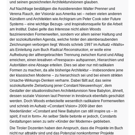
und seinen gezeichneten Architekturvisionen glauben.
Auf Nachfrage bestätigen die Assistierenden Walter Prenner und
Verena Rauch, der Visionär aus Amerika sei – neben vielen anderen
Künstlern und Architekten wie Archigram um Peter Cook oder Future
Systems – eine wichtige Bezugs- und Inspirationsquelle für die Arbeit
am Institut. Dabei gelte das Interesse nicht allein Woods
faszinierenden Formenwelten, sondern vor allem seiner Haltung und
der soziokulturellen Agenda, welche hinter den atemberaubenden
Zeichnungen verborgen liegt: Woods schrieb 1997 im Aufsatz «Walls»
als Einleitung zum Buch
Radical Reconstruction
, er wolle eine
Aufhebung der althergebrachten Trennung zwischen Kunst und Alltag
erreichen, einen kreativen «Freespace» aufspannen, Hierarchien und
Autoritäten eine Absage erteilen. Dies sei aber nur mit radikalen
Formen zu machen, da alle bisherige Architektur – insbesondere jene
der klassischen Moderne – zu hierarchisch sei und bei einem strikten
Ursache-Wirkungs-Denken verharre. Dabei fällt auf, das seine
soziokulturelle Zielsetzung jener Constant Nieuwenhuys’, dem
Gestalter der situationistischen Architekturvision New Babylon, ähnelt,
dessen soziale Visionen laut Prenner in Innsbruck ebenfalls geschätzt
werden. Doch Woods entwickelte wesentlich radikalere Formenwelten
und schrieb im Aufsatz «Constant Vision» 2009 über den
Niederländer: «Constant and New Babylon can still inspire us – in
spirit, if not in form». An selber Stelle betonte er jedoch, Constants
Gestaltungen seien zu sehr «Kinder der Moderne» geblieben.
Die Tiroler Dozenten haben den Anspruch, dass die Projekte im Buch
nicht nur attraktiv sind und das Potenzial nonkonformer Projekte