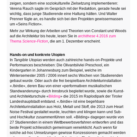
zeigen, sondern eine soziokulturelle Zielsetzung implementieren:
Verena Rauch sagte im Gespräch mit der Redaktion, gerade heute sei
wichtig, dass junge Studierende eine Haltung hätten. Und Walter
Prenner fügte an, es handle sich bei den Projekten gewissermassen
um «Seins Fiction».
Mehr zur Wirkung der Arbeiten und Theorien von Constant und Woods
auf die Architektur bis heute, lesen Sie in
archithese
4.2016 zum
Thema
Science-Fiction
, die am 1. Dezember erscheint.
Hands-on und konkrete Utopien
In
Tangible Utopias
werden auch zahlreiche hands-on-Projekte und
Performances beschrieben: Die Olivantslivlei Preschool, ein
Kindergarten in Johannesburg zum Beispiel, welche im
Wintersemester 2005 / 2006 innert sechs Wochen von Studierenden
gebaut wurde. Oder auch die frei bespielbare Architekturinstallation
«./birdie», deren Bau von einer «performativen musikalischen
Standwanderung» durch Innsbruck begleitet wurde, sowie die Kunst-
und Architekturschule «
Bilding
» die 2015 im Raplodipark der Tiroler
Landeshauptstadt entstand. «./birdie» ist eine begehbare
Architekturinstallation aus Holz, Metall und Stoff, die 2013 zum Heart
Noise Festival gestaltet wurde, leuchten und klingen kann und Sub-
und Hochkultur zusammenführen soll. «Bilding» dagegen wurde von
27 Studierenden in einem Wettbewerbsverfahren entworfen und das
beste Projekt schliesslich gemeinsam verwirklicht. Auch wenn für
solche ad-hoc Umsetzungen gewisse Konzessionen gemacht werden