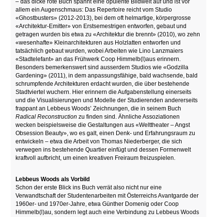
– das dicke rote Buch spannt eine opulente Bildwelt auf und ist vor
allem ein Augenschmaus: Das Repertoire reicht vom Studio
«Ghostbusters» (2012-2013), bei dem oft helmartige, körpergrosse
«Architektur-Emitter» von Erstsemestrigen entworfen, gebaut und
getragen wurden bis etwa zu «Architektur die brennt» (2010), wo zehn
«wesenhafte» Kleinarchitekturen aus Holzlatten entworfen und
tatsächlich gebaut wurden, wobei Arbeiten wie Lino Lanzmaiers
«Stadtelefant» an das Frühwerk Coop Himmelb(l)aus erinnern.
Besonders bemerkenswert sind ausserdem Studios wie «Godzilla
Gardening» (2011), in dem anpassungsfähige, bald wachsende, bald
schrumpfende Architekturen erdacht wurden, die über bestehende
Stadtviertel wuchern. Hier erinnern die Aufgabenstellung einerseits
und die Visualisierungen und Modelle der Studierenden andererseits
frappant an Lebbeus Woods’ Zeichnungen, die in seinem Buch
Radical Reconstruction
zu finden sind. Ähnliche Assoziationen
wecken beispielsweise die Gestaltungen aus «Welttheater – Angst
Obsession Beauty», wo es galt, einen Denk- und Erfahrungsraum zu
entwickeln – etwa die Arbeit von Thomas Niederberger, die sich
verwegen ins bestehende Quartier einfügt und dessen Formenwelt
kraftvoll aufbricht, um einen kreativen Freiraum freizuspielen.
Lebbeus Woods als Vorbild
Schon der erste Blick ins Buch verrät also nicht nur eine
Verwandtschaft der Studentenarbeiten mit Österreichs Avantgarde der
1960er- und 1970er-Jahre, etwa Günther Domenig oder Coop
Himmelb(l)au, sondern legt auch eine Verbindung zu Lebbeus Woods