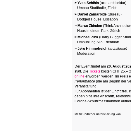
> Yves Schihin
(oxid architektur)
Umbau Stadthalle, Zürich
> Daniel Zamarbide
(Bureau)
Dodged House, Lissabon
> Marco Zbinden
(Think Architectur
Haus in einem Park, Zürich
> Michael Zink
(Harry Gugger Studi
Umnutzung Silo Erlenmatt
> Jørg Himmelreich
(
archithese)
Moderation
Der Event findet am
20. August 20
statt. Die
Tickets
kosten CHF 25.– (
online
erworben werden. Im Preis e
Performance
(die am Beginn der Ve
Veranstaltung.
Für Abonnenten ist der Eintritt fre
geben bitte Ihre Anschrift, Telefon
Corona-Schutzmassnahmen aufne
Mit freundlicher Unterstützung von: