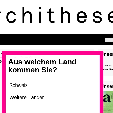
Unse
die Projekte kennen.
Aus welchem Land
2019 (Foto: Dylan
archithese
kommen Sie?
Swiss P
>
Unse