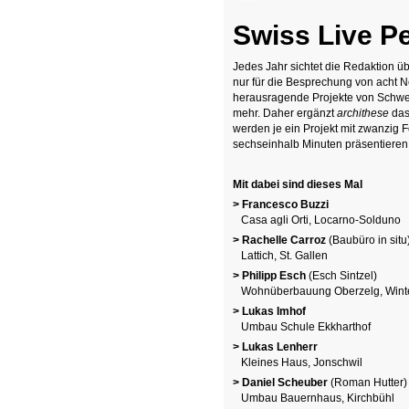
Swiss Live P
Jedes Jahr sichtet die Redaktion ü
nur für die Besprechung von acht Ne
herausragende Projekte von Schwei
mehr. Daher ergänzt
archithese
das
werden je ein Projekt mit zwanzig F
sechseinhalb Minuten präsentieren
Mit dabei sind dieses Mal
> Francesco Buzzi
Casa agli Orti, Locarno-Solduno
> Rachelle Carroz
(Baubüro in situ
Lattich, St. Gallen
> Philipp Esch
(Esch Sintzel)
Wohnüberbauung Oberzelg, Winte
> Lukas Imhof
Umbau Schule Ekkharthof
> Lukas Lenherr
Kleines Haus, Jonschwil
> Daniel Scheuber
(Roman Hutter)
Umbau Bauernhaus, Kirchbühl