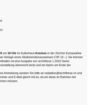
e)
o)
20
um
18 Uhr
im Kulturhaus
Kosmos
in der Zürcher Europaallee
bei Vorlage eines Studierendenausweises CHF 16.–). Sie können
nthalten ist eine Ausgabe von
archithese
1.2020
Swiss
ranstaltung überreicht wird) und ein Apéro am Ende der
i. Ihre Anmeldung senden Sie bitte an redaktion@archithese.ch und
nummer und E-Mail gleich mit an, da wir diese im Rahmen der
hmen müssen.