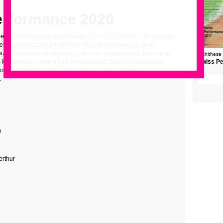
erformance 2020
ber 200 Projektvorschläge für die
Swiss Performance
. Doch leider
ubauten bietet das Heft Platz. Das ist viel zu wenig, denn
zer Architekturschaffenden gab es im vergangenen Jahr einige
archithese
 Heft wieder um eine
Live Performance
: Zehn Architekt*innen
Swiss P
olien, flinken Worten und ausdrucksstarken Bildern in
.
)
rthur