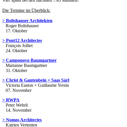
Viel Spass bei den nächsten 7:43 Minuten!
Die Termine im Überblick:
> Boltshauser Architekten
Roger Boltshauser
17. Oktober
> Pont12 Architectes
François Jolliet
24. Oktober
> Camponovo Baumgartner
Marianne Baumgartner
31. Oktober
> Christ & Gantenbein
+ Saas Sàrl
Victoria Easton + Guillaume Yersin
07. November
> RWPA
Peter Wehrli
14. November
> Nomos Architectes
Katrien Vertenten