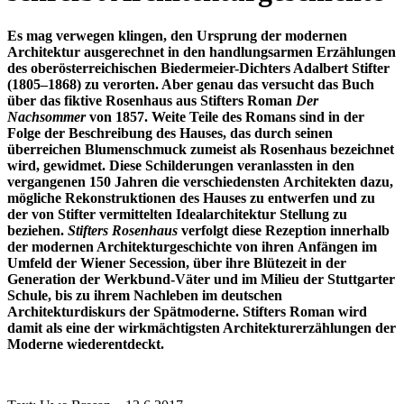
Es mag verwegen klingen, den Ursprung der modernen
Architektur ausgerechnet in den handlungsarmen
Erzählungen
des oberösterreichischen Biedermeier-Dichters Adalbert Stifter
(1805–1868)
zu verorten. Aber genau das versucht
das Buch
über das fiktive Rosenhaus aus Stifters Roman
Der
Nachsommer
von
1857. Weite Teile des Romans sind in der
Folge der Beschreibung des Hauses,
das durch seinen
überreichen Blumenschmuck
zumeist als Rosenhaus bezeichnet
wird, gewidmet. Diese
Schilderungen veranlassten in den
vergangenen 150 Jahren die verschiedensten
Architekten dazu,
mögliche Rekonstruktionen des Hauses zu entwerfen und zu
der
von Stifter vermittelten Idealarchitektur Stellung zu
beziehen.
Stifters Rosenhaus
verfolgt diese Rezeption innerhalb
der modernen Architekturgeschichte von ihren
Anfängen im
Umfeld der Wiener Secession, über ihre Blütezeit in der
Generation der
Werkbund-Väter und im Milieu der Stuttgarter
Schule, bis zu ihrem Nachleben im
deutschen
Architekturdiskurs der Spätmoderne. Stifters Roman wird
damit als eine
der wirkmächtigsten Architekturerzählungen der
Moderne wiederentdeckt.