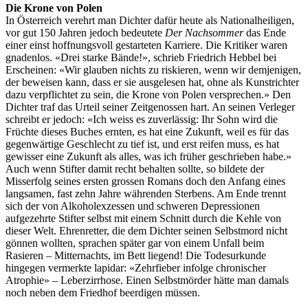
Die Krone von Polen
In Österreich verehrt man Dichter dafür heute als Nationalheiligen,
vor gut 150 Jahren jedoch bedeutete
Der Nachsommer
das Ende
einer einst hoffnungsvoll gestarteten Karriere. Die Kritiker waren
gnadenlos. «Drei starke Bände!», schrieb Friedrich Hebbel bei
Erscheinen: «Wir glauben nichts zu riskieren, wenn wir demjenigen,
der beweisen kann, dass er sie ausgelesen hat, ohne als Kunstrichter
dazu verpflichtet zu sein, die Krone von Polen versprechen.» Den
Dichter traf das Urteil seiner Zeitgenossen hart. An seinen Verleger
schreibt er jedoch: «Ich weiss es zuverlässig: Ihr Sohn wird die
Früchte dieses Buches ernten, es hat eine Zukunft, weil es für das
gegenwärtige Geschlecht zu tief ist, und erst reifen muss, es hat
gewisser eine Zukunft als alles, was ich früher geschrieben habe.»
Auch wenn Stifter damit recht behalten sollte, so bildete der
Misserfolg seines ersten grossen Romans doch den Anfang eines
langsamen, fast zehn Jahre währenden Sterbens. Am Ende trennt
sich der von Alkoholexzessen und schweren Depressionen
aufgezehrte Stifter selbst mit einem Schnitt durch die Kehle von
dieser Welt. Ehrenretter, die dem Dichter seinen Selbstmord nicht
gönnen wollten, sprachen später gar von einem Unfall beim
Rasieren – Mitternachts, im Bett liegend! Die Todesurkunde
hingegen vermerkte lapidar: «Zehrfieber infolge chronischer
Atrophie» – Leberzirrhose. Einen Selbstmörder hätte man damals
noch neben dem Friedhof beerdigen müssen.