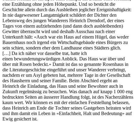
eine Erzählung ohne jeden Höhepunkt. Und so besticht die
Geschichte allein durch das Ausbleiben jeglicher Ereignishaftigkeit:
In nie dagewesener Langatmigkeit schildert der Dichter den
Lebensweg des jungen Wanderers Heinrich Drendorf, der eines
Tages von einem aufziehenden (und dann doch ausbleibenden)
Gewitter überrascht wird und deshalb Ausschau nach einer
Unterkunft hält: «Auch war ein Haus auf einem Hügel, das weder
Bauernhaus noch irgend ein Wirtschaftsgebäude eines Bürgers zu
sein schien, sondern eher dem Landhause eines Städters glich.
[…] Da ich näher vor dasselbe trat, hatte ich
einen bewunderungswürdigen Anblick. Das Haus war über und
über mit Rosen bedeckt.» Damit ist das so genannte Rosenhaus in
die Literaturgeschichte eingeführt und unser Wanderer verbringt,
nachdem er um Asyl gebeten hat, mehrere Tage in der Gesellschaft
des Hausherrn und seiner Familie. Beim Abschied ergeht an
Heinrich die Einladung, das Haus und seine Bewohner auch in
Zukunft regelmässig zu besuchen. Was danach auf knapp 1 000 eng
bedruckten Seiten an äusserer Handlung folgt, ist des Nacherzählens
kaum wert. Wir können es mit der einfachen Feststellung belassen,
dass Heinrich am Ende die Tochter seines Gastgebers heiraten wird
und ihm damit ein Leben in «Einfachheit, Halt und Bedeutung» auf
Ewig gesichert ist.