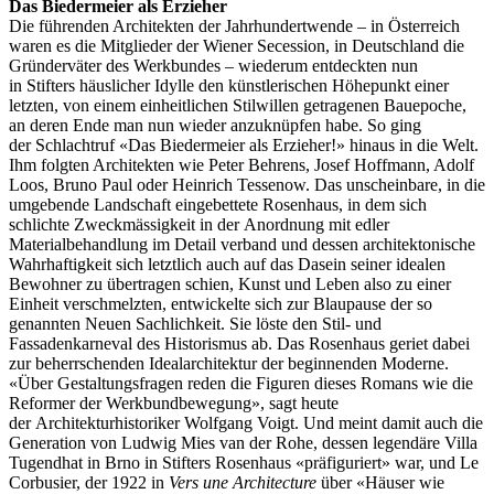
Das Biedermeier als Erzieher
Die führenden Architekten der Jahrhundertwende – in Österreich
waren es die Mitglieder der Wiener Secession, in Deutschland die
Gründerväter des Werkbundes – wiederum entdeckten nun
in Stifters häuslicher Idylle den künstlerischen Höhepunkt einer
letzten, von einem einheitlichen Stilwillen getragenen Bauepoche,
an deren Ende man nun wieder anzuknüpfen habe. So ging
der Schlachtruf «Das Biedermeier als Erzieher!» hinaus in die Welt.
Ihm folgten Architekten wie Peter Behrens, Josef Hoffmann, Adolf
Loos, Bruno Paul oder Heinrich Tessenow. Das unscheinbare, in die
umgebende Landschaft eingebettete Rosenhaus, in dem sich
schlichte Zweckmässigkeit in der Anordnung mit edler
Materialbehandlung im Detail verband und dessen architektonische
Wahrhaftigkeit sich letztlich auch auf das Dasein seiner idealen
Bewohner zu übertragen schien, Kunst und Leben also zu einer
Einheit verschmelzten, entwickelte sich zur Blaupause der so
genannten Neuen Sachlichkeit. Sie löste den Stil- und
Fassadenkarneval des Historismus ab. Das Rosenhaus geriet dabei
zur beherrschenden Idealarchitektur der beginnenden Moderne.
«Über Gestaltungsfragen reden die Figuren dieses Romans wie die
Reformer der Werkbundbewegung», sagt heute
der Architekturhistoriker Wolfgang Voigt. Und meint damit auch die
Generation von Ludwig Mies van der Rohe, dessen legendäre Villa
Tugendhat in Brno in Stifters Rosenhaus «präfiguriert» war, und Le
Corbusier, der 1922 in
Vers une Architecture
über «Häuser wie