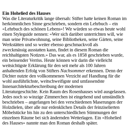
Ein Hohelied des Hauses
Was die Literaturkritik lange übersah: Stifter hatte keinen Roman im
herkömmlichen Sinne geschrieben, sondern ein Lehrbuch – ein
«Lehrbuch des schönen Lebens»! Wir würden so etwas heute wohl
einen Styleguide nennen: «Wer sich darüber unterrichten will, wie
man seine Privatwohnung, seine Bibliotheken, seine Gärten, seine
Werkstätten und so weiter ebenso geschmackvoll als
zweckmässig ausstatten kann, findet in diesem Roman die
reichhaltigsten Notizen.» Das war, als es 1858 geschrieben wurde,
ein beissender Verriss. Heute können wir darin die vielleicht
weitsichtigste Erklärung für den seit mehr als 100 Jahren
anhaltenden Erfolg von Stifters
Nachsommer
erkennen. Denn der
Dichter nutzte den vollkommenen Verzicht auf Handlung für die
wohl ausführlichste, weitschweifigste und umfassendste
Innenarchitekturbeschreibung der modernen
Literaturgeschichte. Kein Raum des Rosenhauses wird ausgelassen.
Jedes noch so winzige Zimmerchen ist eingehend und umständlich
beschrieben – angefangen bei den verschiedenen Maserungen der
Holzdielen, über alle nur erdenklichen Details der feinziselierten
Möbelstücke bis hin zu den unterschiedlichen Stimmungen der
einzelnen Räume bei sich ändernden Wetterlagen. Ein «Hohelied
des Hauses» nannte man den Roman deshalb später.