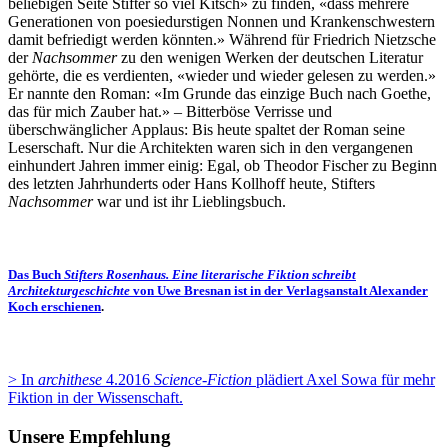
beliebigen Seite Stifter so viel Kitsch» zu finden, «dass mehrere
Generationen von poesiedurstigen Nonnen und Krankenschwestern
damit befriedigt werden könnten.» Während für Friedrich Nietzsche
der
Nachsommer
zu den wenigen Werken der deutschen Literatur
gehörte, die es verdienten, «wieder und wieder gelesen zu werden.»
Er nannte den Roman: «Im Grunde das einzige Buch nach Goethe,
das für mich Zauber hat.» – Bitterböse Verrisse und
überschwänglicher Applaus: Bis heute spaltet der Roman seine
Leserschaft. Nur die Architekten waren sich in den vergangenen
einhundert Jahren immer einig: Egal, ob Theodor Fischer zu Beginn
des letzten Jahrhunderts oder Hans Kollhoff heute, Stifters
Nachsommer
war und ist ihr Lieblingsbuch.
Das Buch
Stifters Rosenhaus. Eine literarische Fiktion schreibt
Architekturgeschichte
von Uwe Bresnan ist in der Verlagsanstalt Alexander
Koch erschienen
.
> In
archithese
4.2016
Science-Fiction
plädiert Axel Sowa für mehr
Fiktion in der Wissenschaft.
Unsere Empfehlung