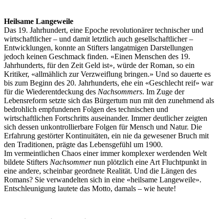
Heilsame Langeweile
Das 19. Jahrhundert, eine Epoche revolutionärer technischer und
wirtschaftlicher – und damit letztlich auch gesellschaftlicher –
Entwicklungen, konnte an Stifters langatmigen Darstellungen
jedoch keinen Geschmack finden. «Einen Menschen des 19.
Jahrhunderts, für den Zeit Geld ist», würde der Roman, so ein
Kritiker, «allmählich zur Verzweiflung bringen.» Und so dauerte es
bis zum Beginn des 20. Jahrhunderts, ehe ein «Geschlecht reif» war
für die Wiederentdeckung des
Nachsommers
. Im Zuge der
Lebensreform setzte sich das Bürgertum nun mit den zunehmend als
bedrohlich empfundenen Folgen des technischen und
wirtschaftlichen Fortschritts auseinander. Immer deutlicher zeigten
sich dessen unkontrollierbare Folgen für Mensch und Natur. Die
Erfahrung gestörter Kontinuitäten, ein nie da gewesener Bruch mit
den Traditionen, prägte das Lebensgefühl um 1900.
Im vermeintlichen Chaos einer immer komplexer werdenden Welt
bildete Stifters
Nachsommer
nun plötzlich eine Art Fluchtpunkt in
eine andere, scheinbar geordnete Realität. Und die Längen des
Romans? Sie verwandelten sich in eine «heilsame Langeweile».
Entschleunigung lautete das Motto, damals – wie heute!