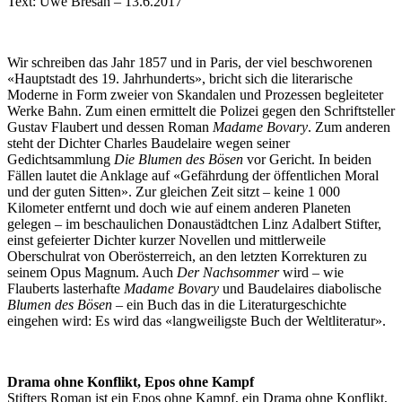
Text: Uwe Bresan – 13.6.2017
Wir schreiben das Jahr 1857 und in Paris, der viel beschworenen
«Hauptstadt des 19. Jahrhunderts», bricht sich die literarische
Moderne in Form zweier von Skandalen und Prozessen begleiteter
Werke Bahn. Zum einen ermittelt die Polizei gegen den Schriftsteller
Gustav Flaubert und dessen Roman
Madame Bovary
. Zum anderen
steht der Dichter Charles Baudelaire wegen seiner
Gedichtsammlung
Die Blumen des Bösen
vor Gericht. In beiden
Fällen lautet die Anklage auf «Gefährdung der öffentlichen Moral
und der guten Sitten». Zur gleichen Zeit sitzt – keine 1 000
Kilometer entfernt und doch wie auf einem anderen Planeten
gelegen – im beschaulichen Donaustädtchen Linz Adalbert Stifter,
einst gefeierter Dichter kurzer Novellen und mittlerweile
Oberschulrat von Oberösterreich, an den letzten Korrekturen zu
seinem Opus Magnum. Auch
Der Nachsommer
wird – wie
Flauberts lasterhafte
Madame Bovary
und Baudelaires diabolische
Blumen des Bösen
– ein Buch das in die Literaturgeschichte
eingehen wird: Es wird das «langweiligste Buch der Weltliteratur».
Drama ohne Konflikt, Epos ohne Kampf
Stifters Roman ist ein Epos ohne Kampf, ein Drama ohne Konflikt,