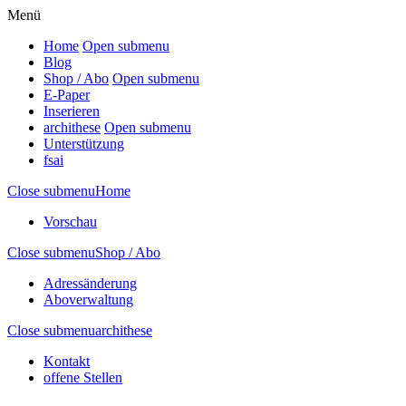
Menü
Home
Open submenu
Blog
Shop / Abo
Open submenu
E-Paper
Inserieren
archithese
Open submenu
Unterstützung
fsai
Close submenu
Home
Vorschau
Close submenu
Shop / Abo
Adressänderung
Aboverwaltung
Close submenu
archithese
Kontakt
offene Stellen