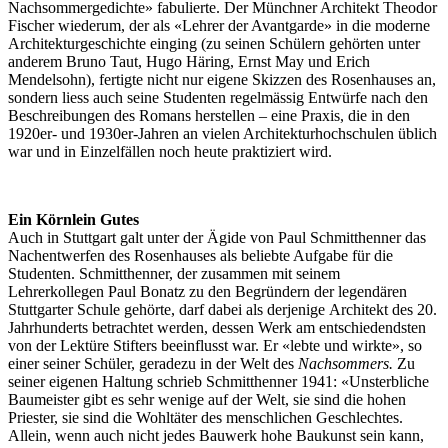
Nachsommergedichte» fabulierte. Der Münchner Architekt Theodor
Fischer wiederum, der als «Lehrer der Avantgarde» in die moderne
Architekturgeschichte einging (zu seinen Schülern gehörten unter
anderem Bruno Taut, Hugo Häring, Ernst May und Erich
Mendelsohn), fertigte nicht nur eigene Skizzen des Rosenhauses an,
sondern liess auch seine Studenten regelmässig Entwürfe nach den
Beschreibungen des Romans herstellen – eine Praxis, die in den
1920er- und 1930er-Jahren an vielen Architekturhochschulen üblich
war und in Einzelfällen noch heute praktiziert wird.
Ein Körnlein Gutes
Auch in Stuttgart galt unter der Ägide von Paul Schmitthenner das
Nachentwerfen des Rosenhauses als beliebte Aufgabe für die
Studenten. Schmitthenner, der zusammen mit seinem
Lehrerkollegen Paul Bonatz zu den Begründern der legendären
Stuttgarter Schule gehörte, darf dabei als derjenige Architekt des 20.
Jahrhunderts betrachtet werden, dessen Werk am entschiedendsten
von der Lektüre Stifters beeinflusst war. Er «lebte und wirkte», so
einer seiner Schüler, geradezu in der Welt des
Nachsommers.
Zu
seiner eigenen Haltung schrieb Schmitthenner 1941: «Unsterbliche
Baumeister gibt es sehr wenige auf der Welt, sie sind die hohen
Priester, sie sind die Wohltäter des menschlichen Geschlechtes.
Allein, wenn auch nicht jedes Bauwerk hohe Baukunst sein kann,