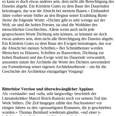
so kann es doch etwas anderes sein, dem nicht alle Berechtigung des
Daseins abgeht. Ein Körnlein Gutes zu dem Baue des Dauernden
beizutragen, das war die Absicht bei meinem Bauen.» Einhundert
Jahre vorher setzte Stifter an den Beginn seiner Erzählung
Bunte
Steine
die folgende Worte: «Dichter gibt es sehr wenige auf der
Welt, sie sind die hohen Priester, sie sind die Wohltäter des
menschlichen Geschlechtes. Allein wenn auch nicht jede
gesprochenen Worte Dichtung sein können, so könnten sie doch
etwas anderes sein, dem nicht alle Berechtigung des Daseins abgeht.
Ein Körnlein Gutes zu dem Baue des Ewigen beizutragen, das war
die Absicht bei meinen Schriften.» Bei Schmitthenner werden
Menschen zu Häusern, Schriften zu Bauwerken, Dichtung zur
hohen Baukunst und das Ewige wird ins Dauernde verwandelt,
ansonsten nutzte der Architekt die Worte des Dichters unverändert
zur Formulierung seiner eigenen Architekturtheorie – ein für die
Geschichte der Architektur einzigartiger Vorgang!
Bitterböse Verrisse und überschwänglicher Applaus
Als «verstaubt» und «sehr, sehr langweilig» beschrieb der
Literaturkritiker Marcel Reich-Ranicki noch vor seinem Tod das
Werk Stifters.
Die Zeit
hingegen zählte den
Nachsommer
vor
einigen Jahren zu den «grossartigsten Romanen, die je geschrieben
wurden.» Thomas Bernhard wiederum glaubte, «auf einer x-