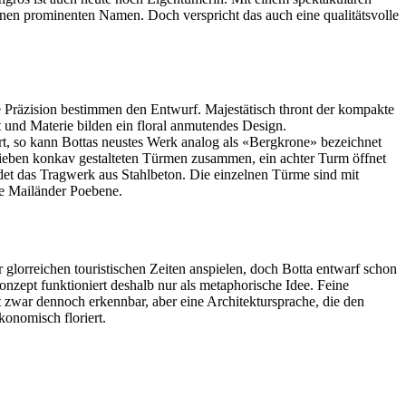
inen prominenten Namen. Doch verspricht das auch eine qualitätsvolle
e Präzision bestimmen den Entwurf. Majestätisch thront der kompakte
 und Materie bilden ein floral anmutendes Design.
rt, so kann Bottas neustes Werk analog als «Bergkrone» bezeichnet
aus sieben konkav gestalteten Türmen zusammen, ein achter Turm öffnet
idet das Tragwerk aus Stahlbeton. Die einzelnen Türme sind mit
ie Mailänder Poebene.
lorreichen touristischen Zeiten anspielen, doch Botta entwarf schon
onzept funktioniert deshalb nur als metaphorische Idee. Feine
t zwar dennoch erkennbar, aber eine Architektursprache, die den
konomisch floriert.