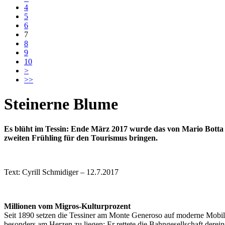
4
5
6
7
8
9
10
>
>>
Steinerne Blume
Es blüht im Tessin: Ende März 2017 wurde das von Mario Botta 
zweiten Frühling für den Tourismus bringen.
Text: Cyrill Schmidiger – 12.7.2017
Millionen vom Migros-Kulturprozent
Seit 1890 setzen die Tessiner am Monte Generoso auf moderne Mobili
besonders am Herzen zu liegen: Er rettete die Bahngesellschaft derei