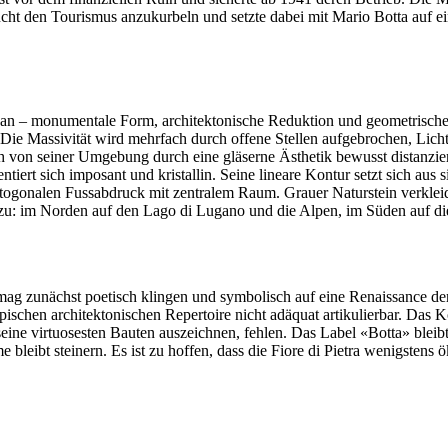
cht den Tourismus anzukurbeln und setzte dabei mit Mario Botta auf e
ch an – monumentale Form, architektonische Reduktion und geometrisch
 Die Massivität wird mehrfach durch offene Stellen aufgebrochen, Licht
ch von seiner Umgebung durch eine gläserne Ästhetik bewusst distanzie
sentiert sich imposant und kristallin. Seine lineare Kontur setzt sich 
 oktogonalen Fussabdruck mit zentralem Raum. Grauer Naturstein verkle
zu: im Norden auf den Lago di Lugano und die Alpen, im Süden auf d
 zunächst poetisch klingen und symbolisch auf eine Renaissance der g
pischen architektonischen Repertoire nicht adäquat artikulierbar. Das K
eine virtuosesten Bauten auszeichnen, fehlen. Das Label «Botta» bleib
 bleibt steinern. Es ist zu hoffen, dass die Fiore di Pietra wenigstens ö