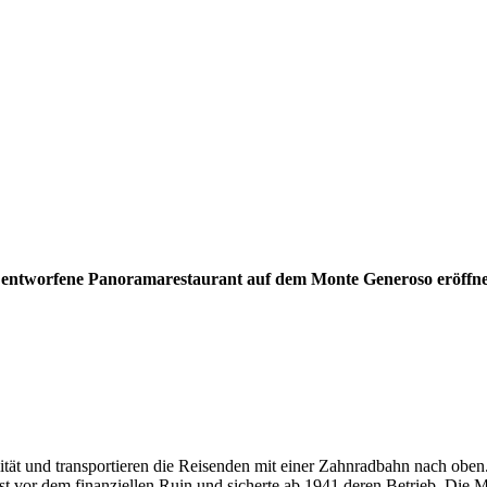
entworfene Panoramarestaurant auf dem Monte Generoso eröffnet. 
tät und transportieren die Reisenden mit einer Zahnradbahn nach oben
nst vor dem finanziellen Ruin und sicherte ab 1941 deren Betrieb. Die 