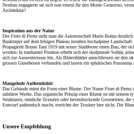
Neubau engagierte sie sich nun erneut für den Monte Generoso, versu
Architektur?
Inspiration aus der Natur
Der Fiore di Pietra sieht man die Autorenschaft Mario Bottas deutli
Baukörper auf dem felsigen Plateau inmitten hochalpiner Landschaft.
Propagierte Bruno Taut 1919 mit seiner
Stadtkrone
einen Bau, der si
werden: In markanter Position erhebt sich der skulpturale Solitär, prä
sich zur Aussenterrasse hin. Als Blütenblätter umschliessen sie den
grossen Glasebenen verbunden und lassen ein sphärisches Panorama 
Mangelnde Authentizität
Das Gebäude mimt die Form einer Blume. Der Name Fiore di Pietra mag
subtilere Werke. Das organische Prinzip einer Blume ist mit seinem ty
Strukturen, sinnliche Texturen oder beeindruckende Geometrien, die s
Entwurf authentisch macht, erreichte der Tessiner hier nicht. Die Blume
Unsere Empfehlung