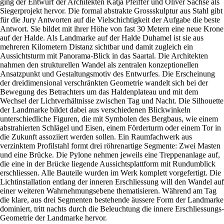
ging der Entwurf der Architekten Katja Pfeiffer und Oliver Sachse als
Siegerprojekt hervor. Die formal abstrakte Grossskulptur aus Stahl gibt
für die Jury Antworten auf die Vielschichtigkeit der Aufgabe die beste
Antwort. Sie bildet mit ihrer Höhe von fast 30 Metern eine neue Krone
auf der Halde. Als Landmarke auf der Halde Duhamel ist sie aus
mehreren Kilometern Distanz sichtbar und damit zugleich ein
Aussichtsturm mit Panorama-Blick in das Saartal. Die Architekten
nahmen den strukturellen Wandel als zentralen konzeptionellen
Ansatzpunkt und Gestaltungsmotiv des Entwurfes. Die Erscheinung
der dreidimensional verschränkten Geometrie wandelt sich bei der
Bewegung des Betrachters um das Haldenplateau und mit dem
Wechsel der Lichtverhältnisse zwischen Tag und Nacht. Die Silhouette
der Landmarke bildet dabei aus verschiedenen Blickwinkeln
unterschiedliche Figuren, die mit Symbolen des Bergbaus, wie einem
abstrahierten Schlägel und Eisen, einem Förderturm oder einem Tor in
die Zukunft assoziiert werden sollen. Ein Raumfachwerk aus
verzinktem Profilstahl formt drei röhrenartige Segmente: Zwei Masten
und eine Brücke. Die Pylone nehmen jeweils eine Treppenanlage auf,
die eine in der Brücke liegende Aussichtsplattform mit Rundumblick
erschliessen. Alle Bauteile wurden im Werk komplett vorgefertigt. Die
Lichtinstallation entlang der inneren Erschliessung will den Wandel auf
einer weiteren Wahrnehmungsebene thematisieren. Während am Tag
die klare, aus drei Segmenten bestehende äussere Form der Landmarke
dominiert, tritt nachts durch die Beleuchtung die innere Erschliessungs-
Geometrie der Landmarke hervor.