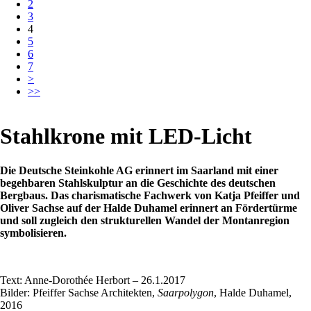
2
3
4
5
6
7
>
>>
Stahlkrone mit LED-Licht
Die Deutsche Steinkohle AG erinnert im Saarland mit einer
begehbaren Stahlskulptur an die Geschichte des deutschen
Bergbaus. Das charismatische Fachwerk von Katja Pfeiffer und
Oliver Sachse auf der Halde Duhamel erinnert an Fördertürme
und soll zugleich den strukturellen Wandel der Montanregion
symbolisieren.
Text: Anne-Dorothée Herbort – 26.1.2017
Bilder: Pfeiffer Sachse Architekten,
Saarpolygon
, Halde Duhamel,
2016