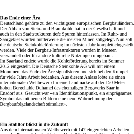
Das Ende einer Ära
Deutschland gehörte zu den wichtigsten europäischen Bergbauländern.
Der Abbau von Stein- und Braunkohle hat in der Gesellschaft und
auch in den Stadtstrukturen tiefe Spuren hinterlassen. Im Ruhr- und
Saargebiet wurden mittlerweile die meisten Minen stillgelegt. Nun soll
die deutsche Steinkohleförderung im nächsten Jahr komplett eingestellt
werden. Viele der Bergbau-Infrastrukturen wurden in Museen
verwandelt oder für andere kulturelle Nutzungen umgebaut.
Im Saarland endete wurde die Kohleförderung bereits im Sommer
2012 eingestellt. Die Deutsche Steinkohle AG will mit einem
Monument das Ende der Äre signalisieren und sich bei den Kumpel
für viele Jahre Arbeit bedanken. Aus diesem Anlass lobte sie einen
internationalen Wettbewerb für eine Landmarke auf der 150 Meter
hohen Bergehalde Duhamel des ehemaligen Bergwerks Saar in
Ensdorf aus. Gesucht war «ein Identifikationspunkt, ein einprägsames
Symbol das mit neuen Bildern eine neue Wahrnehmung der
Bergbaufolgelandschaft stimuliert».
Ein Stahltor blickt in die Zukunft
Aus dem internationalen Wettbewerb mit 147 eingereichten Arbeiten