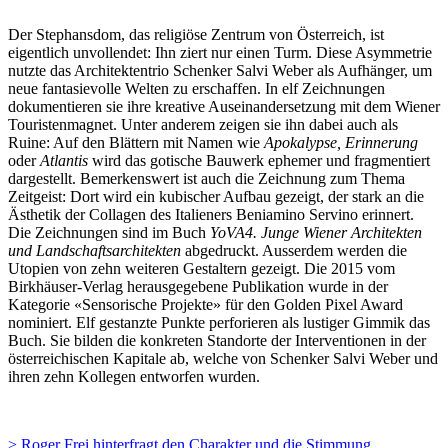
Der Stephansdom, das religiöse Zentrum von Österreich, ist
eigentlich unvollendet: Ihn ziert nur einen Turm. Diese Asymmetrie
nutzte das Architektentrio Schenker Salvi Weber als Aufhänger, um
neue fantasievolle Welten zu erschaffen. In elf Zeichnungen
dokumentieren sie ihre kreative Auseinandersetzung mit dem Wiener
Touristenmagnet. Unter anderem zeigen sie ihn dabei auch als
Ruine: Auf den Blättern mit Namen wie
Apokalypse, Erinnerung
oder
Atlantis
wird das gotische Bauwerk ephemer und fragmentiert
dargestellt. Bemerkenswert ist auch die Zeichnung zum Thema
Zeitgeist: Dort wird ein kubischer Aufbau gezeigt, der stark an die
Ästhetik der Collagen des Italieners Beniamino Servino erinnert.
Die Zeichnungen sind im Buch
YoVA4. Junge Wiener Architekten
und Landschaftsarchitekten
abgedruckt. Ausserdem werden die
Utopien von zehn weiteren Gestaltern gezeigt. Die 2015 vom
Birkhäuser-Verlag herausgegebene Publikation wurde in der
Kategorie «Sensorische Projekte» für den Golden Pixel Award
nominiert. Elf gestanzte Punkte perforieren als lustiger Gimmik das
Buch. Sie bilden die konkreten Standorte der Interventionen in der
österreichischen Kapitale ab, welche von Schenker Salvi Weber und
ihren zehn Kollegen entworfen wurden.
> Roger Frei hinterfragt den Charakter und die Stimmung