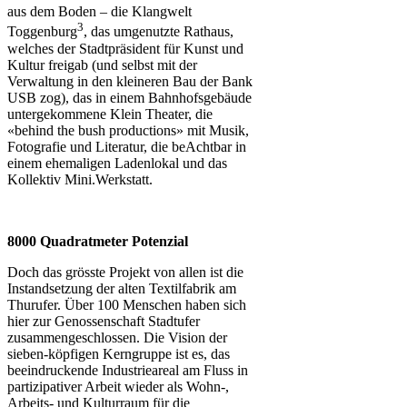
aus dem Boden – die Klangwelt
3
Toggenburg
, das umgenutzte Rathaus,
welches der Stadtpräsident für Kunst und
Kultur freigab (und selbst mit der
Verwaltung in den kleineren Bau der Bank
USB zog), das in einem Bahnhofsgebäude
untergekommene Klein Theater, die
«behind the bush productions» mit Musik,
Fotografie und Literatur, die beAchtbar in
einem ehemaligen Ladenlokal und das
Kollektiv Mini.Werkstatt.
8000 Quadratmeter Potenzial
Doch das grösste Projekt von allen ist die
Instandsetzung der alten Textilfabrik am
Thurufer. Über 100 Menschen haben sich
hier zur Genossenschaft Stadtufer
zusammengeschlossen. Die Vision der
sieben-köpfigen Kerngruppe ist es, das
beeindruckende Industrieareal am Fluss in
partizipativer Arbeit wieder als Wohn-,
Arbeits- und Kulturraum für die