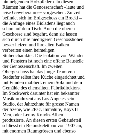
hin neigenden Holzpfeilern. In diesen
Räumen hat die Genossenschaft «laute und
leise Geweberäume» vorgesehen. Zurzeit
befindet sich im Erdgeschoss ein Brocki –
die Anfrage eines Bioladens liegt auch
schon auf dem Tisch. Auch die oberen
Geschosse sind begehrt, denn sie lassen
sich durch ihre niedrigeren Geschosshöhen
besser heizen und ihre alten Balken
verbreiten einen heimeligen
Stubencharakter. Die Isolation von Wänden
und Fenstern ist noch eine offene Baustelle
der Genossenschaft. Im zweiten
Obergeschoss hat das junge Team von
Stadtufer selbst ihre Küche eingerichtet und
mit Funden möbliert: einem Sofa und dem
Gemälde des ehemaligen Fabrikdirektors.
Im Stockwerk darunter hat ein bekannter
Musikproduzent aus Los Angeles sein
Studio, der Jahrzehnte für grosse Namen
der Szene, wie 2Pac, Immature, Boyz II
Men, oder Lenny Kravitz Alben
produzierte. An diesen ersten Gebäudeteil
schliesst ein Betonskelettbau von 1907 an,
mit enormen Raumgrössen und ebenso