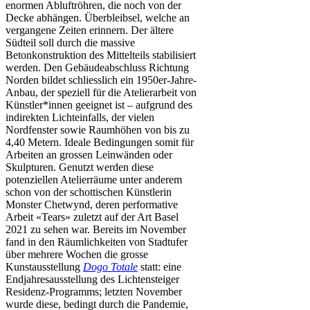
enormen Abluftröhren, die noch von der
Decke abhängen. Überbleibsel, welche an
vergangene Zeiten erinnern. Der ältere
Südteil soll durch die massive
Betonkonstruktion des Mittelteils stabilisiert
werden. Den Gebäudeabschluss Richtung
Norden bildet schliesslich ein 1950er-Jahre-
Anbau, der speziell für die Atelierarbeit von
Künstler*innen geeignet ist – aufgrund des
indirekten Lichteinfalls, der vielen
Nordfenster sowie Raumhöhen von bis zu
4,40 Metern. Ideale Bedingungen somit für
Arbeiten an grossen Leinwänden oder
Skulpturen. Genutzt werden diese
potenziellen Atelierräume unter anderem
schon von der schottischen Künstlerin
Monster Chetwynd, deren performative
Arbeit «Tears» zuletzt auf der Art Basel
2021 zu sehen war. Bereits im November
fand in den Räumlichkeiten von Stadtufer
über mehrere Wochen die grosse
Kunstausstellung
Dogo Totale
statt: eine
Endjahresausstellung des Lichtensteiger
Residenz-Programms; letzten November
wurde diese, bedingt durch die Pandemie,