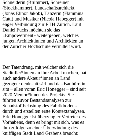
Schneiderin (Brümmer), Schreiner
(Stockhammer), Landschaftsarchitekt
(Jonas Elinor Jakob), Tänzerin (Flammina
Catti) und Musiker (Nicola Habegger) mit
enger Verbindung zur ETH-Zürich. Laut
Daniel Fuchs möchten sie das
«Empowerment» weitergeben, welches
jungen Architektinnen und Architekten an
der Züricher Hochschule vermittelt wird.
Der Tatendrang, mit welcher sich die
Stadtufler*innen an ihre Arbeit machen, hat
auch andere Akteur*innen an Land
gezogen: denkstatt sàrl und das Baubüro in
situ – allen voran Eric Honegger – sind seit
2020 Mentor*innen des Projekts. Sie
führten zuvor Bestandsanalysen zur
Schadstoffbelastung des Fabrikbodens
durch und erstellten erste Kontextanalysen.
Eric Honegger ist überzeugter Vertreter des
Vorhabens, denn es bringt mit sich, was es
ihm zufolge zu einer Überwindung des
kniffligen Stadt-Land-Grabens braucht: