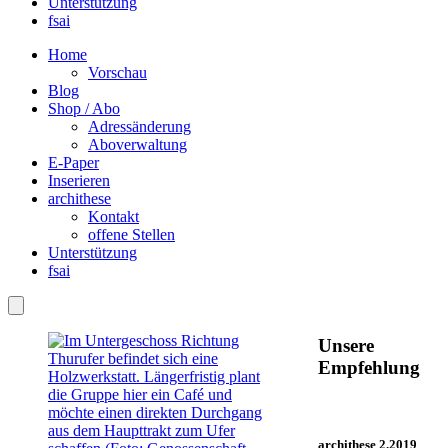
Unterstützung
fsai
Home
Vorschau
Blog
Shop / Abo
Adressänderung
Aboverwaltung
E-Paper
Inserieren
archithese
Kontakt
offene Stellen
Unterstützung
fsai
Unsere
Empfehlung
archithese 2.2019