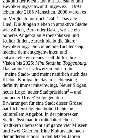
Zukunft der Kleinstadt mit Leerstand und
Bevölkerungsschwund ungewiss – 1993
lebten hier 2185 Menschen, 2008 waren es
1
im Vergleich nur noch 1842
. Das alte
Lied: Die Jungen ziehen in attraktive Städte
wie Zürich, Bern oder Basel, wo sie ein
höheres Angebot an Arbeitsplätzen und
Kultur finden, zurück bleibt die ältere
Bevölkerung. Die Gemeinde Lichtensteig
möchte dem entgegenwirken und
entwickelte ein neues Leitbild für ihre
Vision bis 2025:
Mini.Stadt im Toggenburg.
Das «mini» ist schweizerdeutsch für
«meine Stadt» und meint natürlich auch das
Kleine, Kompakte, das in Lichtensteig
definitiv immer mitschwingt. Neuer Slogan,
2
neues Logo, neuer Stadtpräsident
– und
ein neuer Drive? Entgegen den
Erwartungen für eine Stadt dieser Grösse
hat Lichtensteig eine hohe Dichte an
kulturellem Angebot. In der pittoresken
Stadt stösst man im mittelalterlichen
Stadtkern überrascht auf ganze vier Museen
und zwei Galerien. Eine Kulturstätte nach
der anderen schoss in den letzten Jahren