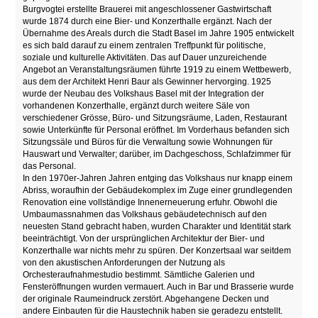
Burgvogtei erstellte Brauerei mit angeschlossener Gastwirtschaft
wurde 1874 durch eine Bier- und Konzerthalle ergänzt. Nach der
Übernahme des Areals durch die Stadt Basel im Jahre 1905 entwickelt
es sich bald darauf zu einem zentralen Treffpunkt für politische,
soziale und kulturelle Aktivitäten. Das auf Dauer unzureichende
Angebot an Veranstaltungsräumen führte 1919 zu einem Wettbewerb,
aus dem der Architekt Henri Baur als Gewinner hervorging. 1925
wurde der Neubau des Volkshaus Basel mit der Integration der
vorhandenen Konzerthalle, ergänzt durch weitere Säle von
verschiedener Grösse, Büro- und Sitzungsräume, Laden, Restaurant
sowie Unterkünfte für Personal eröffnet. Im Vorderhaus befanden sich
Sitzungssäle und Büros für die Verwaltung sowie Wohnungen für
Hauswart und Verwalter; darüber, im Dachgeschoss, Schlafzimmer für
das Personal.
In den 1970er-Jahren Jahren entging das Volkshaus nur knapp einem
Abriss, woraufhin der Gebäudekomplex im Zuge einer grundlegenden
Renovation eine vollständige Innenerneuerung erfuhr. Obwohl die
Umbaumassnahmen das Volkshaus gebäudetechnisch auf den
neuesten Stand gebracht haben, wurden Charakter und Identität stark
beeinträchtigt. Von der ursprünglichen Architektur der Bier- und
Konzerthalle war nichts mehr zu spüren. Der Konzertsaal war seitdem
von den akustischen Anforderungen der Nutzung als
Orchesteraufnahmestudio bestimmt. Sämtliche Galerien und
Fensteröffnungen wurden vermauert. Auch in Bar und Brasserie wurde
der originale Raumeindruck zerstört. Abgehangene Decken und
andere Einbauten für die Haustechnik haben sie geradezu entstellt.