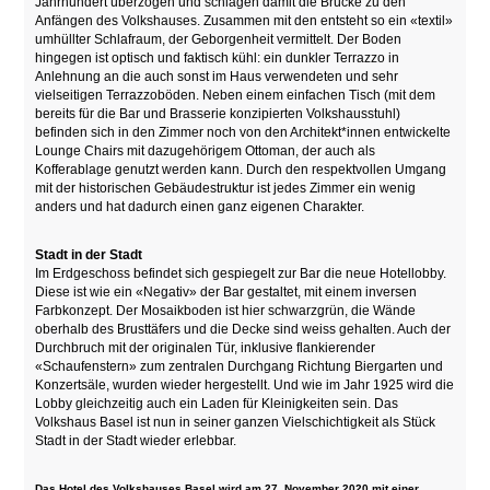
Jahrhundert überzogen und schlagen damit die Brücke zu den
Anfängen des Volkshauses. Zusammen mit den entsteht so ein «textil»
umhüllter Schlafraum, der Geborgenheit vermittelt. Der Boden
hingegen ist optisch und faktisch kühl: ein dunkler Terrazzo in
Anlehnung an die auch sonst im Haus verwendeten und sehr
vielseitigen Terrazzoböden. Neben einem einfachen Tisch (mit dem
bereits für die Bar und Brasserie konzipierten Volkshausstuhl)
befinden sich in den Zimmer noch von den Architekt*innen entwickelte
Lounge Chairs mit dazugehörigem Ottoman, der auch als
Kofferablage genutzt werden kann. Durch den respektvollen Umgang
mit der historischen Gebäudestruktur ist jedes Zimmer ein wenig
anders und hat dadurch einen ganz eigenen Charakter.
Stadt in der Stadt
Im Erdgeschoss befindet sich gespiegelt zur Bar die neue Hotellobby.
Diese ist wie ein «Negativ» der Bar gestaltet, mit einem inversen
Farbkonzept. Der Mosaikboden ist hier schwarzgrün, die Wände
oberhalb des Brusttäfers und die Decke sind weiss gehalten. Auch der
Durchbruch mit der originalen Tür, inklusive flankierender
«Schaufenstern» zum zentralen Durchgang Richtung Biergarten und
Konzertsäle, wurden wieder hergestellt. Und wie im Jahr 1925 wird die
Lobby gleichzeitig auch ein Laden für Kleinigkeiten sein. Das
Volkshaus Basel ist nun in seiner ganzen Vielschichtigkeit als Stück
Stadt in der Stadt wieder erlebbar.
Das Hotel des Volkshauses Basel wird am 27. November 2020 mit einer