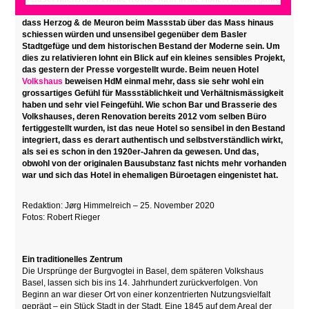
in der Architektenschaft Kritik über «Rochehattan». Sie murren,
dass Herzog & de Meuron beim Massstab über das Mass hinaus
schiessen würden und unsensibel gegenüber dem Basler
Stadtgefüge und dem historischen Bestand der Moderne sein. Um
dies zu relativieren lohnt ein Blick auf ein kleines sensibles Projekt,
das gestern der Presse vorgestellt wurde. Beim neuen Hotel
Volkshaus
beweisen HdM einmal mehr, dass sie sehr wohl ein
grossartiges Gefühl für Massstäblichkeit und Verhältnismässigkeit
haben und sehr viel Feingefühl. Wie schon Bar und Brasserie des
Volkshauses, deren Renovation bereits 2012 vom selben Büro
fertiggestellt wurden, ist das neue Hotel so sensibel in den Bestand
integriert, dass es derart authentisch und selbstverständlich wirkt,
als sei es schon in den 1920er-Jahren da gewesen. Und das,
obwohl von der originalen Bausubstanz fast nichts mehr vorhanden
war und sich das Hotel in ehemaligen Büroetagen eingenistet hat.
Redaktion: Jørg Himmelreich – 25. November 2020
Fotos: Robert Rieger
Ein traditionelles Zentrum
Die Ursprünge der Burgvogtei in Basel, dem späteren Volkshaus
Basel, lassen sich bis ins 14. Jahrhundert zurückverfolgen. Von
Beginn an war dieser Ort von einer konzentrierten Nutzungsvielfalt
geprägt – ein Stück Stadt in der Stadt. Eine 1845 auf dem Areal der