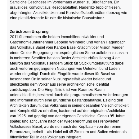
Sämtliche Geschosse im Vorderhaus wurden zu Büroflächen. Ein
grausliges Konvolut aus Resopalplatten, Nadelfilz-Teppichfliesen,
abgehängten Akustikdecken und Kunststoffkabelkanälen überzog wie
eine plastifizierende Kruste die historische Bausubstanz.
Zurück zum Ursprung
2011 übernahmen die beiden Immobilienentwickler und
Gastronomieunternehmer Leopold Weinberg und Adrian Hagenbach
das Volkshaus Basel vom Kanton Basel-Stadt mit der Vision, wieder
einen Ort der Begegnung im ursprünglichen Sinne aufleben zu lassen.
In mehreren Schritten hat das Basler Architekturbüro Herzog & de
Meuron das Volkshaus seitdem Stück für Stück umgebaut und dabei
auch verloren gegangenen Nutzungen wie Unterkunft und Laden
wieder eingefügt. Durch die Eingriffe wurde dieser für Basel so
besonderen Ort in seiner Nutzungsvielfalt wieder belebt und
gleichzeitig dem Volkshaus seine architektonische Identität
zurückzugeben. Die Eingriffstiefe ist von Raum zu Raum
unterschiedlich, bestimmt durch die programmatischen Anforderungen
und informiert durch eine gründliche Bestandsanalyse. Es ging den
Architekten darum, das Volkshaus in seiner gesamten Vielschichtigkeit
und Komplexität zu erhalten, basierend auf der originalen Architektur
von 1925 und geprägt von der eigenen Geschichte. Genau 95 Jahre
später, und acht Jahre nach der Wiedereröffnung des renovierten
Volkshauses Basel, wurde nun auch der Kopfbau – von der reinen
Büronutzung befreit – als Hotel mit 45 Zimmern und Suiten wieder als
öffentlicher Teil in das Volkshaus integriert.