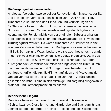
Die Vergangenheit neu erfinden
Analog zur Vorgehensweise bei der Renovation der Brasserie, der Bar
und den kleinen Veranstaltungssälen im Jahre 2012 haben HdM
zunächst die Räume von den Einbauten und Verkleidungen der
1970er-Jahre befreit, in der Hoffnung, auf interessante historische
Substanz zu stossen. Schnell wurde allerdings deutlich, dass mit
Ausnahme der Fenster nichts von der originalen Substanz erhalten
geblieben ist und so musste für den Entwurf auf andere Hinweisgeber
zurückgegriffen werden. Da waren zunächst die historischen Pläne
von den Personalschlafzimmern im Dachgeschoss – einfache Zimmer
mit Bett, Schrank und Waschbecken, wie sie auch heute noch, gerade
in der Schweiz, oft in historischen Hotels vorzufinden sind. Dann gab
es auf den anderen Stockwerken entlang des zentralen Korridors
durchgehende Schrankwände mit darin eingelassenen Türen, durch
die man die Verwaltungs- und Sitzungszimmer betreten hat. Und
schliesslich griffen die Architekt*innen auf Ideen und Motive aus dem
Umbau von Brasserie und Bar aus dem Jahr 2012 zurück, um im
gesamten Volkshaus eine in sich stimmige und sorgfältig ausgewählte
Material- und Formensprache zu etablieren.
Bescheidene Eleganz
Die Gäste betreten die neuen Hotelzimmer durch eine tiefe
«Schrankwand». Diese ist nicht nur Garderobe und Stauraum für das
Zimmer, sondern beherbergt auch die Toilette und die Dusche. Beide