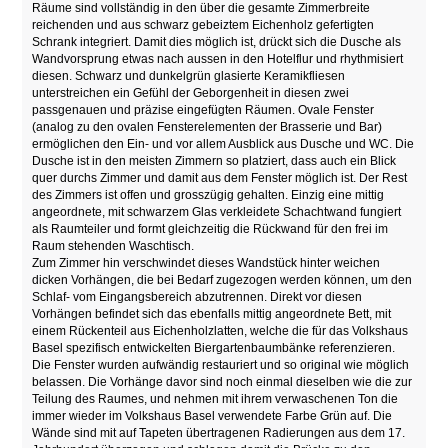
Räume sind vollständig in den über die gesamte Zimmerbreite
reichenden und aus schwarz gebeiztem Eichenholz gefertigten
Schrank integriert. Damit dies möglich ist, drückt sich die Dusche als
Wandvorsprung etwas nach aussen in den Hotelflur und rhythmisiert
diesen. Schwarz und dunkelgrün glasierte Keramikfliesen
unterstreichen ein Gefühl der Geborgenheit in diesen zwei
passgenauen und präzise eingefügten Räumen. Ovale Fenster
(analog zu den ovalen Fensterelementen der Brasserie und Bar)
ermöglichen den Ein- und vor allem Ausblick aus Dusche und WC. Die
Dusche ist in den meisten Zimmern so platziert, dass auch ein Blick
quer durchs Zimmer und damit aus dem Fenster möglich ist. Der Rest
des Zimmers ist offen und grosszügig gehalten. Einzig eine mittig
angeordnete, mit schwarzem Glas verkleidete Schachtwand fungiert
als Raumteiler und formt gleichzeitig die Rückwand für den frei im
Raum stehenden Waschtisch.
Zum Zimmer hin verschwindet dieses Wandstück hinter weichen
dicken Vorhängen, die bei Bedarf zugezogen werden können, um den
Schlaf- vom Eingangsbereich abzutrennen. Direkt vor diesen
Vorhängen befindet sich das ebenfalls mittig angeordnete Bett, mit
einem Rückenteil aus Eichenholzlatten, welche die für das Volkshaus
Basel spezifisch entwickelten Biergartenbaumbänke referenzieren.
Die Fenster wurden aufwändig restauriert und so original wie möglich
belassen. Die Vorhänge davor sind noch einmal dieselben wie die zur
Teilung des Raumes, und nehmen mit ihrem verwaschenen Ton die
immer wieder im Volkshaus Basel verwendete Farbe Grün auf. Die
Wände sind mit auf Tapeten übertragenen Radierungen aus dem 17.