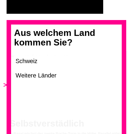
Aus welchem Land
kommen Sie?
Klicken und die Galerie im Grossformat blättern
>
<
Selbstverstädlich
In Basel wächst der zweite Roche-Turm in die Höhe. Parallel gährt