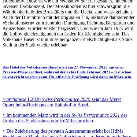
Hotellobby. Diese ist wie ein «Negativ» der Bar gestaltet, mit einem
inversen Farbkonzept. Der Mosaikboden ist hier schwarzgrün, die
Wände oberhalb des Brusttäfers und die Decke sind weiss gehalten.
Auch der Durchbruch mit der originalen Tür, inklusive flankierender
«Schaufenstern» zum zentralen Durchgang Richtung Biergarten und
Konzertsäle, wurden wieder hergestellt. Und wie im Jahr 1925 wird
die Lobby gleichzeitig auch ein Laden für Kleinigkeiten sein. Das
Volkshaus Basel ist nun in seiner ganzen Vielschichtigkeit als Stück
Stadt in der Stadt wieder erlebbar.
Das Hotel des Volkshauses Basel wird am 27. November 2020 mit einer
Preview-Phase eröffnet, während der es bis Ende Februar 2021 – fast schon
privat erlebt werden kann. Die offizielle Eröffnung wird dann im März sein.
>
archithese
1.2020
Swiss Performance 2020
zeigt das Meret
Oppenheim-Hochhaus am Bahnhof in Basel
.
> Im kommenden März wird in der
Swiss Performance 2021
der
Umbau des Stadtcasinos von HdM besprochen.
> Die Zelebrierung des privaten Aussenraums erlebt bei HdMs
Hochhaus in Manhattan eine Auferstehung – zu lesen in
archithese