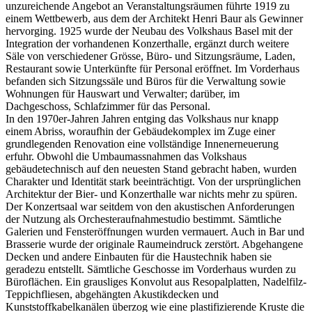
unzureichende Angebot an Veranstaltungsräumen führte 1919 zu
einem Wettbewerb, aus dem der Architekt Henri Baur als Gewinner
hervorging. 1925 wurde der Neubau des Volkshaus Basel mit der
Integration der vorhandenen Konzerthalle, ergänzt durch weitere
Säle von verschiedener Grösse, Büro- und Sitzungsräume, Laden,
Restaurant sowie Unterkünfte für Personal eröffnet. Im Vorderhaus
befanden sich Sitzungssäle und Büros für die Verwaltung sowie
Wohnungen für Hauswart und Verwalter; darüber, im
Dachgeschoss, Schlafzimmer für das Personal.
In den 1970er-Jahren Jahren entging das Volkshaus nur knapp
einem Abriss, woraufhin der Gebäudekomplex im Zuge einer
grundlegenden Renovation eine vollständige Innenerneuerung
erfuhr. Obwohl die Umbaumassnahmen das Volkshaus
gebäudetechnisch auf den neuesten Stand gebracht haben, wurden
Charakter und Identität stark beeinträchtigt. Von der ursprünglichen
Architektur der Bier- und Konzerthalle war nichts mehr zu spüren.
Der Konzertsaal war seitdem von den akustischen Anforderungen
der Nutzung als Orchesteraufnahmestudio bestimmt. Sämtliche
Galerien und Fensteröffnungen wurden vermauert. Auch in Bar und
Brasserie wurde der originale Raumeindruck zerstört. Abgehangene
Decken und andere Einbauten für die Haustechnik haben sie
geradezu entstellt. Sämtliche Geschosse im Vorderhaus wurden zu
Büroflächen. Ein grausliges Konvolut aus Resopalplatten, Nadelfilz-
Teppichfliesen, abgehängten Akustikdecken und
Kunststoffkabelkanälen überzog wie eine plastifizierende Kruste die