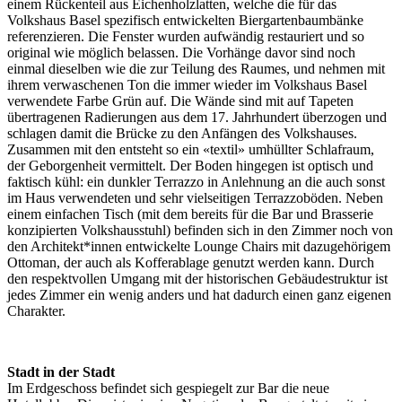
einem Rückenteil aus Eichenholzlatten, welche die für das
Volkshaus Basel spezifisch entwickelten Biergartenbaumbänke
referenzieren. Die Fenster wurden aufwändig restauriert und so
original wie möglich belassen. Die Vorhänge davor sind noch
einmal dieselben wie die zur Teilung des Raumes, und nehmen mit
ihrem verwaschenen Ton die immer wieder im Volkshaus Basel
verwendete Farbe Grün auf. Die Wände sind mit auf Tapeten
übertragenen Radierungen aus dem 17. Jahrhundert überzogen und
schlagen damit die Brücke zu den Anfängen des Volkshauses.
Zusammen mit den entsteht so ein «textil» umhüllter Schlafraum,
der Geborgenheit vermittelt. Der Boden hingegen ist optisch und
faktisch kühl: ein dunkler Terrazzo in Anlehnung an die auch sonst
im Haus verwendeten und sehr vielseitigen Terrazzoböden. Neben
einem einfachen Tisch (mit dem bereits für die Bar und Brasserie
konzipierten Volkshausstuhl) befinden sich in den Zimmer noch von
den Architekt*innen entwickelte Lounge Chairs mit dazugehörigem
Ottoman, der auch als Kofferablage genutzt werden kann. Durch
den respektvollen Umgang mit der historischen Gebäudestruktur ist
jedes Zimmer ein wenig anders und hat dadurch einen ganz eigenen
Charakter.
Stadt in der Stadt
Im Erdgeschoss befindet sich gespiegelt zur Bar die neue