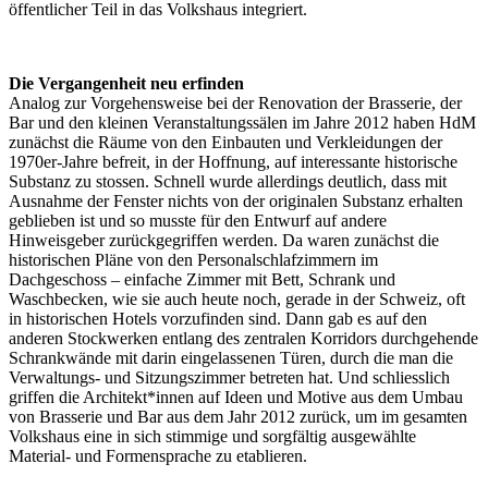
öffentlicher Teil in das Volkshaus integriert.
Die Vergangenheit neu erfinden
Analog zur Vorgehensweise bei der Renovation der Brasserie, der
Bar und den kleinen Veranstaltungssälen im Jahre 2012 haben HdM
zunächst die Räume von den Einbauten und Verkleidungen der
1970er-Jahre befreit, in der Hoffnung, auf interessante historische
Substanz zu stossen. Schnell wurde allerdings deutlich, dass mit
Ausnahme der Fenster nichts von der originalen Substanz erhalten
geblieben ist und so musste für den Entwurf auf andere
Hinweisgeber zurückgegriffen werden. Da waren zunächst die
historischen Pläne von den Personalschlafzimmern im
Dachgeschoss – einfache Zimmer mit Bett, Schrank und
Waschbecken, wie sie auch heute noch, gerade in der Schweiz, oft
in historischen Hotels vorzufinden sind. Dann gab es auf den
anderen Stockwerken entlang des zentralen Korridors durchgehende
Schrankwände mit darin eingelassenen Türen, durch die man die
Verwaltungs- und Sitzungszimmer betreten hat. Und schliesslich
griffen die Architekt*innen auf Ideen und Motive aus dem Umbau
von Brasserie und Bar aus dem Jahr 2012 zurück, um im gesamten
Volkshaus eine in sich stimmige und sorgfältig ausgewählte
Material- und Formensprache zu etablieren.