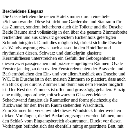
Bescheidene Eleganz
Die Gäste betreten die neuen Hotelzimmer durch eine tiefe
«Schrankwand». Diese ist nicht nur Garderobe und Stauraum für
das Zimmer, sondern beherbergt auch die Toilette und die Dusche.
Beide Räume sind vollständig in den über die gesamte Zimmerbreite
reichenden und aus schwarz gebeiztem Eichenholz gefertigten
Schrank integriert. Damit dies möglich ist, drückt sich die Dusche
als Wandvorsprung etwas nach aussen in den Hotelflur und
rhythmisiert diesen. Schwarz und dunkelgrün glasierte
Keramikfliesen unterstreichen ein Gefühl der Geborgenheit in
diesen zwei passgenauen und präzise eingefügten Räumen. Ovale
Fenster (analog zu den ovalen Fensterelementen der Brasserie und
Bar) ermöglichen den Ein- und vor allem Ausblick aus Dusche und
WC. Die Dusche ist in den meisten Zimmern so platziert, dass auch
ein Blick quer durchs Zimmer und damit aus dem Fenster möglich
ist. Der Rest des Zimmers ist offen und grosszügig gehalten. Einzig
eine mittig angeordnete, mit schwarzem Glas verkleidete
Schachtwand fungiert als Raumteiler und formt gleichzeitig die
Rückwand für den frei im Raum stehenden Waschtisch.
Zum Zimmer hin verschwindet dieses Wandstück hinter weichen
dicken Vorhängen, die bei Bedarf zugezogen werden können, um
den Schlaf- vom Eingangsbereich abzutrennen. Direkt vor diesen
Vorhängen befindet sich das ebenfalls mittig angeordnete Bett, mit