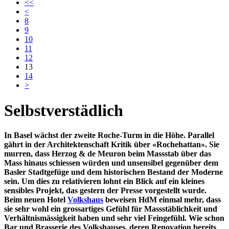
<<
<
8
9
10
11
12
13
14
>
Selbstverstädlich
In Basel wächst der zweite Roche-Turm in die Höhe. Parallel
gährt in der Architektenschaft Kritik über «Rochehattan». Sie
murren, dass Herzog & de Meuron beim Massstab über das
Mass hinaus schiessen würden und unsensibel gegenüber dem
Basler Stadtgefüge und dem historischen Bestand der Moderne
sein. Um dies zu relativieren lohnt ein Blick auf ein kleines
sensibles Projekt, das gestern der Presse vorgestellt wurde.
Beim neuen Hotel
Volkshaus
beweisen HdM einmal mehr, dass
sie sehr wohl ein grossartiges Gefühl für Massstäblichkeit und
Verhältnismässigkeit haben und sehr viel Feingefühl. Wie schon
Bar und Brasserie des Volkshauses, deren Renovation bereits