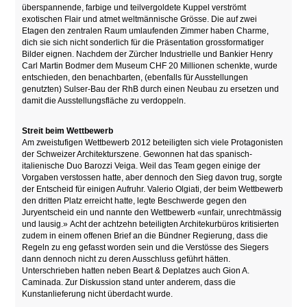
überspannende, farbige und teilvergoldete Kuppel verströmt
exotischen Flair und atmet weltmännische Grösse. Die auf zwei
Etagen den zentralen Raum umlaufenden Zimmer haben Charme,
dich sie sich nicht sonderlich für die Präsentation grossformatiger
Bilder eignen. Nachdem der Zürcher Industrielle und Bankier Henry
Carl Martin Bodmer dem Museum CHF 20 Millionen schenkte, wurde
entschieden, den benachbarten, (ebenfalls für Ausstellungen
genutzten) Sulser-Bau der RhB durch einen Neubau zu ersetzen und
damit die Ausstellungsfläche zu verdoppeln.
Streit beim Wettbewerb
Am zweistufigen Wettbewerb 2012 beteiligten sich viele Protagonisten
der Schweizer Architekturszene. Gewonnen hat das spanisch-
italienische Duo Barozzi Veiga. Weil das Team gegen einige der
Vorgaben verstossen hatte, aber dennoch den Sieg davon trug, sorgte
der Entscheid für einigen Aufruhr. Valerio Olgiati, der beim Wettbewerb
den dritten Platz erreicht hatte, legte Beschwerde gegen den
Juryentscheid ein und nannte den Wettbewerb «unfair, unrechtmässig
und lausig.» Acht der achtzehn beteiligten Architekurbüros kritisierten
zudem in einem offenen Brief an die Bündner Regierung, dass die
Regeln zu eng gefasst worden sein und die Verstösse des Siegers
dann dennoch nicht zu deren Ausschluss geführt hätten.
Unterschrieben hatten neben Beart & Deplatzes auch Gion A.
Caminada. Zur Diskussion stand unter anderem, dass die
Kunstanlieferung nicht überdacht wurde.