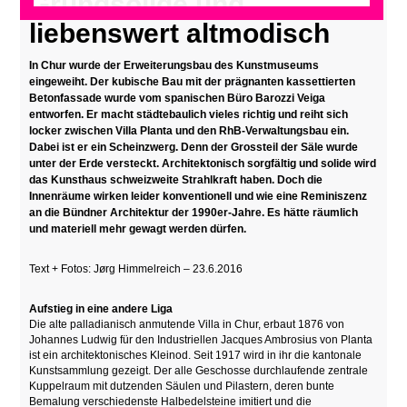
Grundsolide und
liebenswert altmodisch
In Chur wurde der Erweiterungsbau des Kunstmuseums
eingeweiht. Der kubische Bau mit der prägnanten kassettierten
Betonfassade wurde vom spanischen Büro Barozzi Veiga
entworfen. Er macht städtebaulich vieles richtig und reiht sich
locker zwischen Villa Planta und den RhB-Verwaltungsbau ein.
Dabei ist er ein Scheinzwerg. Denn der Grossteil der Säle wurde
unter der Erde versteckt. Architektonisch sorgfältig und solide wird
das Kunsthaus schweizweite Strahlkraft haben. Doch die
Innenräume wirken leider konventionell und wie eine Reminiszenz
an die Bündner Architektur der 1990er-Jahre. Es hätte räumlich
und materiell mehr gewagt werden dürfen.
Text + Fotos: Jørg Himmelreich – 23.6.2016
Aufstieg in eine andere Liga
Die alte palladianisch anmutende Villa in Chur, erbaut 1876 von
Johannes Ludwig für den Industriellen Jacques Ambrosius von Planta
ist ein architektonisches Kleinod. Seit 1917 wird in ihr die kantonale
Kunstsammlung gezeigt. Der alle Geschosse durchlaufende zentrale
Kuppelraum mit dutzenden Säulen und Pilastern, deren bunte
Bemalung verschiedenste Halbedelsteine imitiert und die