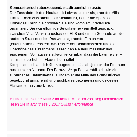
Kompositorisch überzeugend; stadträumlich mässig
Der Fussabdruck des Neubaus ist etwas kleiner als jener der Villa
Planta. Doch was oberirdisch sichtbar ist, ist nur die Spitze des
Eisberges. Denn die grossen Säle sind komplett unterirdisch
organisiert. Die würfelförmige Betonlaterne vermittelt geschickt
zwischen Villa, Verwaltungsbau der RhB und einem Gebäude auf der
anderen Strassenseite. Das weitestgehende Fehlen von
(erkennbaren) Fenstern, das Raster der Betonkassetten und die
Überhöhe des Türrahmens lassen den Neubau massstabslos
erscheinen. Von aussen ist kaum erkennbar, dass die Laterne vier –
zum teil überhohe – Etagen beinhaltet.
Kompositorisch an sich überzeugend, enttäuscht jedoch der Freiraum
rund um den Neubau. Der Barozzi Veiga Bau verhält sich wie ein
suburbanes Einfamilienhaus, indem er die Mitte des Grundstückes
besetzt und annähernd unbrauchbares betoniertes und gekiestes
Abstandsgrau zurück lässt.
> Eine umfassende Kritik zum neuen Museum von Jørg Himmelreich
lesen Sie in
archithese 1.2017 Swiss Performance
.